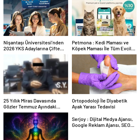
Nişantaşı Üniversitesi’nden
Petmona : Kedi Maması ve
2026 YKS Adaylarına Çifte
Köpek Maması İle Tüm Evcil
Güvence: Sabit Ücret ve
Hayvan Ürünleri
Kesintisiz Burs
25 Yıllık Miras Davasında
Ortopodoloji İle Diyabetik
Gözler Temmuz Ayındaki
Ayak Yarası Tedavisi
Karar Duruşmasına Çevrildi
Serjoy : Dijital Medya Ajansı,
Google Reklam Ajansı, SEO
Ajansı ve Web Tasarım Ajansı