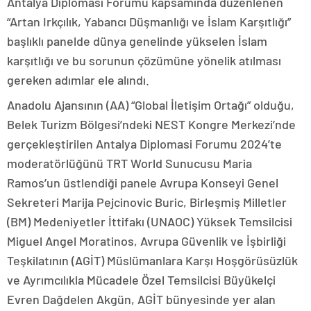
Antalya Diplomasi Forumu kapsamında düzenlenen
“Artan Irkçılık, Yabancı Düşmanlığı ve İslam Karşıtlığı”
başlıklı panelde dünya genelinde yükselen İslam
karşıtlığı ve bu sorunun çözümüne yönelik atılması
gereken adımlar ele alındı.
Anadolu Ajansının (AA) “Global İletişim Ortağı” olduğu,
Belek Turizm Bölgesi’ndeki NEST Kongre Merkezi’nde
gerçekleştirilen Antalya Diplomasi Forumu 2024’te
moderatörlüğünü TRT World Sunucusu Maria
Ramos’un üstlendiği panele Avrupa Konseyi Genel
Sekreteri Marija Pejcinovic Buric, Birleşmiş Milletler
(BM) Medeniyetler İttifakı (UNAOC) Yüksek Temsilcisi
Miguel Angel Moratinos, Avrupa Güvenlik ve İşbirliği
Teşkilatının (AGİT) Müslümanlara Karşı Hoşgörüsüzlük
ve Ayrımcılıkla Mücadele Özel Temsilcisi Büyükelçi
Evren Dağdelen Akgün, AGİT bünyesinde yer alan