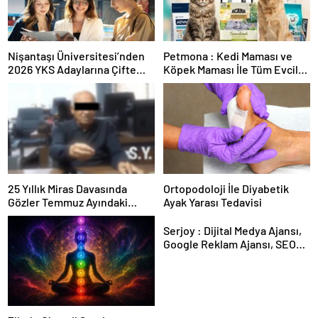
Nişantaşı Üniversitesi’nden
Petmona : Kedi Maması ve
2026 YKS Adaylarına Çifte
Köpek Maması İle Tüm Evcil
Güvence: Sabit Ücret ve
Hayvan Ürünleri
Kesintisiz Burs
25 Yıllık Miras Davasında
Ortopodoloji İle Diyabetik
Gözler Temmuz Ayındaki
Ayak Yarası Tedavisi
Karar Duruşmasına Çevrildi
Serjoy : Dijital Medya Ajansı,
Google Reklam Ajansı, SEO
Ajansı ve Web Tasarım Ajansı