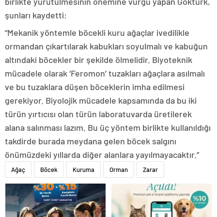
birlikte yürütülmesinin önemine vurgu yapan Göktürk,
şunları kaydetti:
“Mekanik yöntemle böcekli kuru ağaçlar ivedilikle
ormandan çıkartılarak kabukları soyulmalı ve kabuğun
altındaki böcekler bir şekilde ölmelidir. Biyoteknik
mücadele olarak ‘Feromon’ tuzakları ağaçlara asılmalı
ve bu tuzaklara düşen böceklerin imha edilmesi
gerekiyor. Biyolojik mücadele kapsamında da bu iki
türün yırtıcısı olan türün laboratuvarda üretilerek
alana salınması lazım. Bu üç yöntem birlikte kullanıldığı
takdirde burada meydana gelen böcek salgını
önümüzdeki yıllarda diğer alanlara yayılmayacaktır.”
Ağaç
Böcek
Kuruma
Orman
Zarar