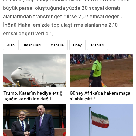
büyük parsel oluştuğunda yüzde 20 sosyal donatı
alanlarından transfer getirilirse 2.07 emsal değeri,
İnönü Mahallemizde toplulaştırma alanlarına 2.10
emsal değeri verildi”.
Alan
İmar Planı
Mahalle
Onay
Planları
Trump, Katar’ın hediye ettiği
Güney Afrika’da hakem maça
uçağın kendisine değil
silahla çıktı!
Pentagon’a verileceğini
açıkladı