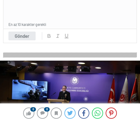
En az 10 karakter gerekli
Gönder
0
0
0
0