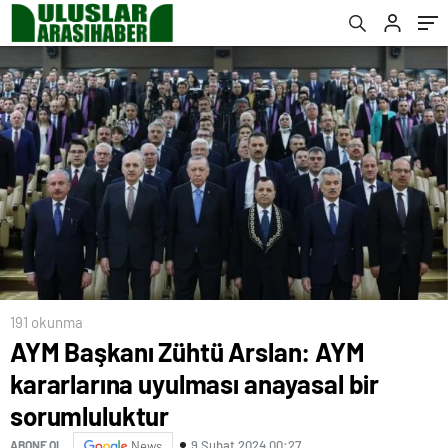
191 okunma
AYM Başkanı Zühtü Arslan: AYM
kararlarına uyulması anayasal bir
sorumluluktur
9 Şubat 2024 00:27
ABONE OL
News