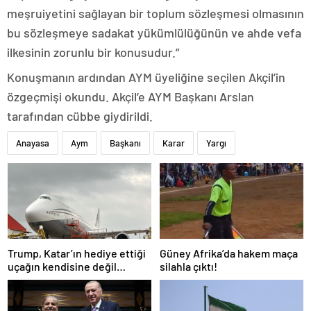
meşruiyetini sağlayan bir toplum sözleşmesi olmasının
bu sözleşmeye sadakat yükümlülüğünün ve ahde vefa
ilkesinin zorunlu bir konusudur.”
Konuşmanın ardından AYM üyeliğine seçilen Akçil’in
özgeçmişi okundu. Akçil’e AYM Başkanı Arslan
tarafından cübbe giydirildi.
Anayasa
Aym
Başkanı
Karar
Yargı
Trump, Katar’ın hediye ettiği
Güney Afrika’da hakem maça
uçağın kendisine değil
silahla çıktı!
Pentagon’a verileceğini
açıkladı