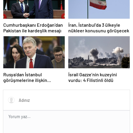
Cumhurbaşkanı Erdoğan’dan
İran, İstanbul’da 3 ülkeyle
Pakistan ile kardeşlik mesajı
nükleer konusunu görüşecek
Rusya’dan İstanbul
İsrail Gazze’nin kuzeyini
görüşmelerine ilişkin
vurdu: 4 Filistinli öldü
açıklama