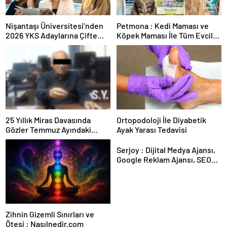
Nişantaşı Üniversitesi’nden
Petmona : Kedi Maması ve
2026 YKS Adaylarına Çifte
Köpek Maması İle Tüm Evcil
Güvence: Sabit Ücret ve
Hayvan Ürünleri
Kesintisiz Burs
25 Yıllık Miras Davasında
Ortopodoloji İle Diyabetik
Gözler Temmuz Ayındaki
Ayak Yarası Tedavisi
Karar Duruşmasına Çevrildi
Serjoy : Dijital Medya Ajansı,
Google Reklam Ajansı, SEO
Ajansı ve Web Tasarım Ajansı
Zihnin Gizemli Sınırları ve
Ötesi : Nasılnedir.com