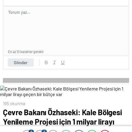
En az 10 karakter gerekli
Gönder
195 okunma
Çevre Bakanı Özhaseki: Kale Bölgesi
Yenileme Projesi için 1 milyar lirayı
geçen bir bütçe var
0
0
0
0