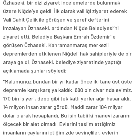
Özhaseki, bir dizi ziyaret incelemelerde bulunmak
üzere Niğde’ye geldi. İlk olarak valiliği ziyaret ederek
Vali Cahit Çelik ile görüşen ve şeref defterini
imzalayan Özhaseki, ardından Niğde Belediyesi’ni
ziyaret etti. Belediye Başkanı Emrah Özdemir’le
görüşen Özhaseki, Kahramanmaraş merkezli
depremlerden etkilenen Niğdeli hak sahipleriyle de bir
araya geldi. Özhaseki, belediye ziyaretinde yaptığı
açıklamada şunları söyledi;
“Malumunuz bundan bir yıl kadar önce iki tane üst üste
depremle karşı karşıya kaldık. 680 bin civarında evimiz,
170 bin iş yeri, depo gibi tek katlı yerler ağır hasar aldı.
14 milyon insan zarar gördü. Maddi zarar 104 milyar
dolar olarak hesaplandı. Bu işin tabii ki manevi zararını
ölçecek bir alet olmadı. Evlerini teslim ettiğimiz
insanların çaylarını içtiğimizde sevinçliler, evlerini