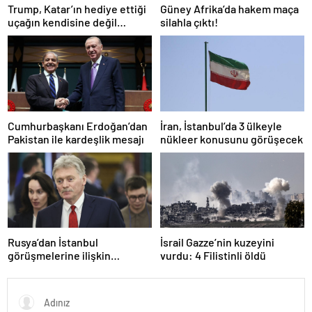
Trump, Katar’ın hediye ettiği
Güney Afrika’da hakem maça
uçağın kendisine değil
silahla çıktı!
Pentagon’a verileceğini
açıkladı
Cumhurbaşkanı Erdoğan’dan
İran, İstanbul’da 3 ülkeyle
Pakistan ile kardeşlik mesajı
nükleer konusunu görüşecek
Rusya’dan İstanbul
İsrail Gazze’nin kuzeyini
görüşmelerine ilişkin
vurdu: 4 Filistinli öldü
açıklama