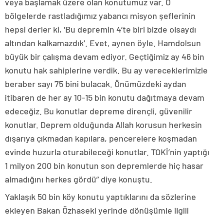
veya başlamak üzere olan konutumuz var. O
bölgelerde rastladığımız yabancı misyon şeflerinin
hepsi derler ki, ‘Bu depremin 4’te biri bizde olsaydı
altından kalkamazdık’. Evet, aynen öyle. Hamdolsun
büyük bir çalışma devam ediyor. Geçtiğimiz ay 46 bin
konutu hak sahiplerine verdik. Bu ay vereceklerimizle
beraber sayı 75 bini bulacak. Önümüzdeki aydan
itibaren de her ay 10-15 bin konutu dağıtmaya devam
edeceğiz. Bu konutlar depreme dirençli, güvenilir
konutlar. Deprem olduğunda Allah korusun herkesin
dışarıya çıkmadan kapılara, pencerelere koşmadan
evinde huzurla oturabileceği konutlar. TOKİ’nin yaptığı
1 milyon 200 bin konutun son depremlerde hiç hasar
almadığını herkes gördü” diye konuştu.
Yaklaşık 50 bin köy konutu yaptıklarını da sözlerine
ekleyen Bakan Özhaseki yerinde dönüşümle ilgili