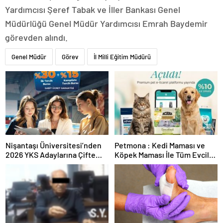
Yardımcısı Şeref Tabak ve İller Bankası Genel
Müdürlüğü Genel Müdür Yardımcısı Emrah Baydemir
görevden alındı.
Genel Müdür
Görev
İl Milli Eğitim Müdürü
Nişantaşı Üniversitesi’nden
Petmona : Kedi Maması ve
2026 YKS Adaylarına Çifte
Köpek Maması İle Tüm Evcil
Güvence: Sabit Ücret ve
Hayvan Ürünleri
Kesintisiz Burs