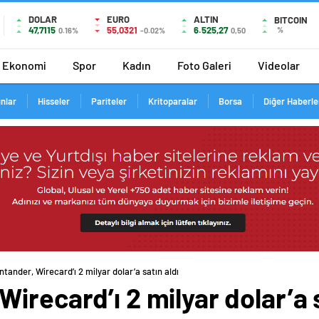
DOLAR
EURO
ALTIN
BITCOIN
47,7115
55,0321
6.525,27
%
0.16%
-0.02%
0,50
Ekonomi
Spor
Kadın
Foto Galeri
Videolar
ınlar
Hisseler
Pariteler
Kritoparalar
Borsa
Diğer Haberle
tander, Wirecard’ı 2 milyar dolar’a satın aldı
irecard’ı 2 milyar dolar’a s