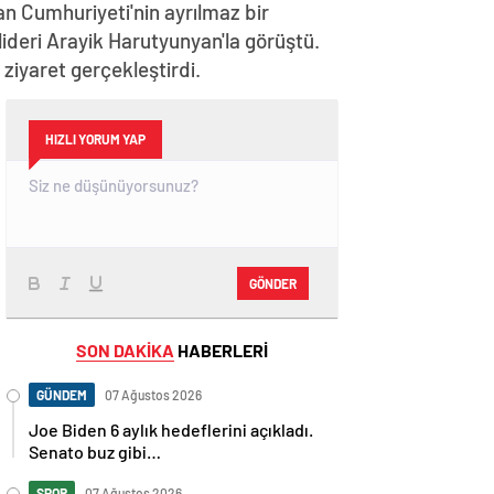
n Cumhuriyeti'nin ayrılmaz bir
lideri Arayik Harutyunyan'la görüştü.
iyaret gerçekleştirdi.
HIZLI YORUM YAP
GÖNDER
SON DAKİKA
HABERLERİ
GÜNDEM
07 Ağustos 2026
Joe Biden 6 aylık hedeflerini açıkladı.
Senato buz gibi…
SPOR
07 Ağustos 2026