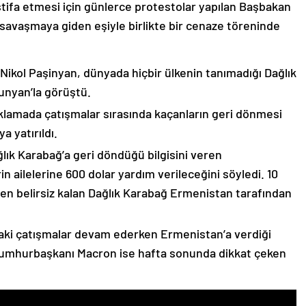
stifa etmesi için günlerce protestolar yapılan Başbakan
avaşmaya giden eşiyle birlikte bir cenaze töreninde
 Nikol Paşinyan, dünyada hiçbir ülkenin tanımadığı Dağlık
unyan’la görüştü.
çıklamada çatışmalar sırasında kaçanların geri dönmesi
 yatırıldı.
lık Karabağ’a geri döndüğü bilgisini veren
n ailelerine 600 dolar yardım verileceğini söyledi. 10
n belirsiz kalan Dağlık Karabağ Ermenistan tarafından
ki çatışmalar devam ederken Ermenistan’a verdiği
Cumhurbaşkanı Macron ise hafta sonunda dikkat çeken