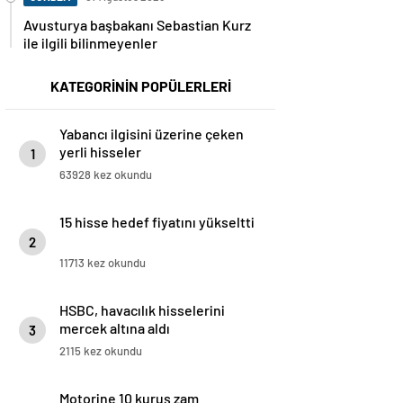
Avusturya başbakanı Sebastian Kurz
ile ilgili bilinmeyenler
KATEGORİNİN POPÜLERLERİ
Yabancı ilgisini üzerine çeken
yerli hisseler
1
63928 kez okundu
15 hisse hedef fiyatını yükseltti
2
11713 kez okundu
HSBC, havacılık hisselerini
mercek altına aldı
3
2115 kez okundu
Motorine 10 kuruş zam