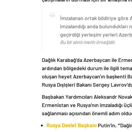
İmzalanan ortak bildiriye göre
imzalandığı anda bulundukları n
geçirdiği yerleşim yerleri Aze
Bu bir alıntı metin örneğidir.
Dağlık Karabağ’da Azerbaycan ile Erme
ardından bölgedeki durum ile ilgili t
oluşan heyet Azerbaycan’ın başkenti B
Rusya Dışişleri Bakanı Sergey Lavrov’d
Başbakan Yardımcıları Aleksandr Nova
Ermenistan ve Rusya’nın imzaladığı üçlü
sağlanması açısından önemli adım oldu
Rusya Devlet Başkanı
Putin’in, “‘Dağ