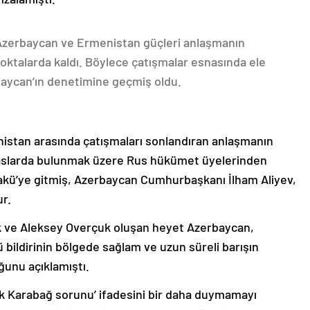
 Azerbaycan ve Ermenistan güçleri anlaşmanın
oktalarda kaldı. Böylece çatışmalar esnasında ele
rbaycan’ın denetimine geçmiş oldu.
nistan arasında çatışmaları sonlandıran anlaşmanın
emaslarda bulunmak üzere Rus hükümet üyelerinden
akü’ye gitmiş, Azerbaycan Cumhurbaşkanı İlham Aliyev,
ur.
k ve Aleksey Overçuk oluşan heyet Azerbaycan,
 bildirinin bölgede sağlam ve uzun süreli barışın
ğunu açıklamıştı.
lık Karabağ sorunu’ ifadesini bir daha duymamayı