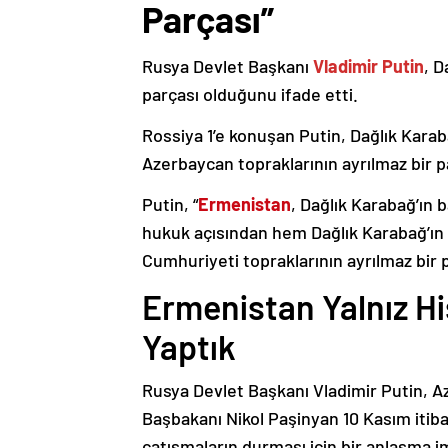
Parçası”
Rusya Devlet Başkanı
Vladimir Putin
, D
parçası olduğunu ifade etti.
Rossiya 1’e konuşan Putin, Dağlık Karaba
Azerbaycan topraklarının ayrılmaz bir p
Putin, “
Ermenistan
, Dağlık Karabağ’ın 
hukuk açısından hem Dağlık Karabağ’ı
Cumhuriyeti topraklarının ayrılmaz bir 
Ermenistan Yalnız H
Yaptık
Rusya Devlet Başkanı Vladimir Putin, 
Başbakanı Nikol Paşinyan 10 Kasım itib
çatışmaların durması için bir anlaşma i