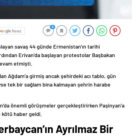
0
News
şlayan savaş 44 günde Ermenistan’ın tarihi
ardından Erivan’da başlayan protestolar Başbakan
devam etmişti.
lan Ağdam’a girmiş ancak şehirdeki acı tablo, gün
deyse tek bir sağlam bina kalmayan şehrin harabe
’da önemli görüşmeler gerçekleştirirken Paşinyan’a
 kötü haber geldi.
erbaycan’ın Ayrılmaz Bir