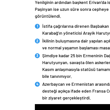
Yenilginin ardından başkent Erivan’da i
Paşinyan ise uzun süre sonra cepheye s
görüntülendi.
İstifa çağrılarına direnen Başbakan
Karabağ’ın yöneticisi Arayik Haruty
İkilinin buluşmasına dair yapılan a
ve normal yaşamın başlaması masaya
Şimdiye kadar 25 bin Ermeninin Dağ
Harutyunyan, savaşta ölen askerleri
Kasım anlaşmasıyla statüsü tamame
bile tanınmıyor.
Azerbaycan ve Ermenistan arasında
desteği açıkça ifade eden Fransa 
bir ziyaret gerçekleştirdi.