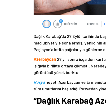
0
BEĞENDİM
ABONE OL
Dağlık Karabağ’da 27 Eylül tarihinde ba
mağlubiyetiyle sona ermiş, yenilginin 
Paşinyan’a istifa çağrılarıyla günlerce 
Azerbaycan
27 yıl sonra işgalden kurtu
ışığıyla birlikte ortaya çıkmıştı. Nere
görüntüsü yürek burktu.
Rusya
heyeti Azerbaycan ve Ermenistan
tüm umutlarını başladığı Rusya’dan yine
“Dağlık Karabağ Az