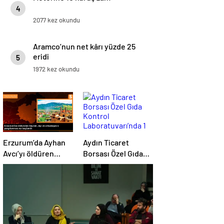
4
2077 kez okundu
Aramco’nun net kârı yüzde 25
eridi
5
1972 kez okundu
Erzurum’da Ayhan
Aydın Ticaret
Avcı’yı öldüren
Borsası Özel Gıda
eşinin ve
Kontrol
arkadaşının
Laboratuvarı’nda 1
yargılanması
Yılda 4 Bin 180
başladı
Zeytinyağı Analizi
Gerçekleştirildi