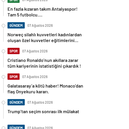
En fazla kızaran takım Antalyaspor!
Tam 5 futbolcu….
GÜNDEM
07 Ağustos 2026
Norweç silahlı kuvvetleri kadınlardan
oluşan özel kuvvetler eğitimlerini
başlattı.
SPOR
07 Ağustos 2026
Cristiano Ronaldo’nun akıllara zarar
tüm kariyerinin istatistiğini çıkardık !
SPOR
07 Ağustos 2026
Galatasaray’a kötü haber! Monaco’dan
flaş Onyekuru kararı.
GÜNDEM
07 Ağustos 2026
Trump’tan seçim sonrası ilk mülakat
GÜNDEM
07 Ağustos 2026