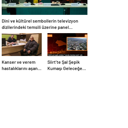
Dini ve kültürel sembollerin televizyon
dizilerindeki temsili üzerine panel
düzenlendi
Kanser ve verem
Siirt’te Şal Şepik
hastalıklarını aşan
Kumaşı Geleceğe
KOAH hastası
Taşınıyor
hayata tutundu