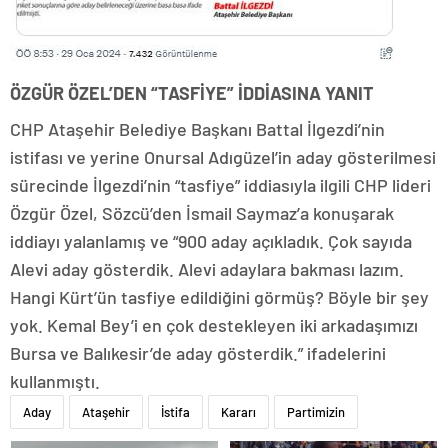
ÖZGÜR ÖZEL’DEN “TASFİYE” İDDİASINA YANIT
CHP Ataşehir Belediye Başkanı Battal İlgezdi’nin
istifası ve yerine Onursal Adıgüzel’in aday gösterilmesi
sürecinde İlgezdi’nin “tasfiye” iddiasıyla ilgili CHP lideri
Özgür Özel, Sözcü’den İsmail Saymaz’a konuşarak
iddiayı yalanlamış ve “900 aday açıkladık. Çok sayıda
Alevi aday gösterdik. Alevi adaylara bakması lazım.
Hangi Kürt’ün tasfiye edildiğini görmüş? Böyle bir şey
yok. Kemal Bey’i en çok destekleyen iki arkadaşımızı
Bursa ve Balıkesir’de aday gösterdik.” ifadelerini
kullanmıştı.
Aday
Ataşehir
İstifa
Kararı
Partimizin