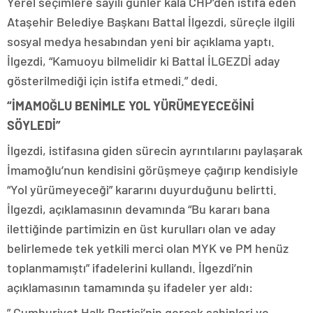
Yerel seçimlere sayılı günler kala CHP’den istifa eden
Ataşehir Belediye Başkanı Battal İlgezdi, süreçle ilgili
sosyal medya hesabından yeni bir açıklama yaptı.
İlgezdi, “Kamuoyu bilmelidir ki Battal İLGEZDİ aday
gösterilmediği için istifa etmedi.” dedi.
“İMAMOĞLU BENİMLE YOL YÜRÜMEYECEĞİNİ
SÖYLEDİ”
İlgezdi, istifasına giden sürecin ayrıntılarını paylaşarak
İmamoğlu’nun kendisini görüşmeye çağırıp kendisiyle
“Yol yürümeyeceği” kararını duyurduğunu belirtti.
İlgezdi, açıklamasının devamında “Bu kararı bana
ilettiğinde partimizin en üst kurulları olan ve aday
belirlemede tek yetkili merci olan MYK ve PM henüz
toplanmamıştı” ifadelerini kullandı. İlgezdi’nin
açıklamasının tamamında şu ifadeler yer aldı:
” Cumhuriyet Halk Partisi’nin gerçek sahipleri ve