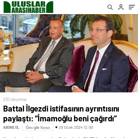
210 okunma
Battal İlgezdi istifasının ayrıntısını
paylaştı: “İmamoğlu beni çağırdı”
29 Ocak 2024 12:00
ABONE OL
News