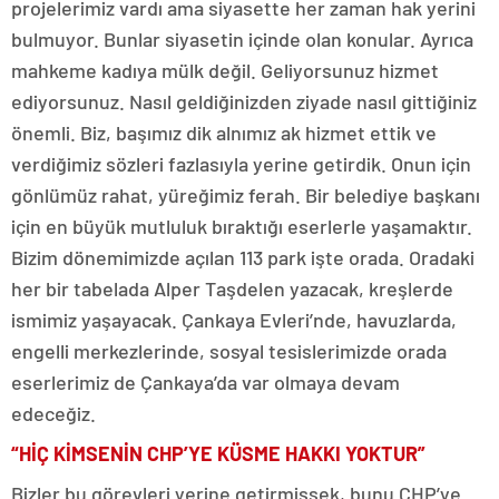
projelerimiz vardı ama siyasette her zaman hak yerini
bulmuyor. Bunlar siyasetin içinde olan konular. Ayrıca
mahkeme kadıya mülk değil. Geliyorsunuz hizmet
ediyorsunuz. Nasıl geldiğinizden ziyade nasıl gittiğiniz
önemli. Biz, başımız dik alnımız ak hizmet ettik ve
verdiğimiz sözleri fazlasıyla yerine getirdik. Onun için
gönlümüz rahat, yüreğimiz ferah. Bir belediye başkanı
için en büyük mutluluk bıraktığı eserlerle yaşamaktır.
Bizim dönemimizde açılan 113 park işte orada. Oradaki
her bir tabelada Alper Taşdelen yazacak, kreşlerde
ismimiz yaşayacak. Çankaya Evleri’nde, havuzlarda,
engelli merkezlerinde, sosyal tesislerimizde orada
eserlerimiz de Çankaya’da var olmaya devam
edeceğiz.
“HİÇ KİMSENİN CHP’YE KÜSME HAKKI YOKTUR”
Bizler bu görevleri yerine getirmişsek, bunu CHP’ye