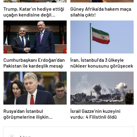
Trump, Katar’ın hediye ettiği
Güney Afrika’da hakem maça
uçağın kendisine değil
silahla çıktı!
Pentagon’a verileceğini
açıkladı
Cumhurbaşkanı Erdoğan’dan
İran, İstanbul’da 3 ülkeyle
Pakistan ile kardeşlik mesajı
nükleer konusunu görüşecek
Rusya’dan İstanbul
İsrail Gazze’nin kuzeyini
görüşmelerine ilişkin
vurdu: 4 Filistinli öldü
açıklama