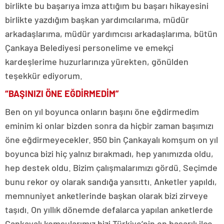
birlikte bu başarıya imza attığım bu başarı hikayesini
birlikte yazdığım başkan yardımcılarıma, müdür
arkadaşlarıma, müdür yardımcısı arkadaşlarıma, bütün
Çankaya Belediyesi personelime ve emekçi
kardeşlerime huzurlarınıza yürekten, gönülden
teşekkür ediyorum.
“BAŞINIZI ÖNE EĞDİRMEDİM”
Ben on yıl boyunca onların başını öne eğdirmedim
eminim ki onlar bizden sonra da hiçbir zaman başımızı
öne eğdirmeyecekler. 950 bin Çankayalı komşum on yıl
boyunca bizi hiç yalnız bırakmadı, hep yanımızda oldu,
hep destek oldu. Bizim çalışmalarımızı gördü. Seçimde
bunu rekor oy olarak sandığa yansıttı. Anketler yapıldı,
memnuniyet anketlerinde başkan olarak bizi zirveye
taşıdı. On yıllık dönemde defalarca yapılan anketlerde
Çankayalı komşularımız bizi Türkiye’nin en başarılı ilçe