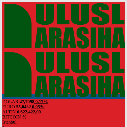
DOLAR
47,7098
0.17%
EURO
55,0482
0.05%
ALTIN
6.622,42
2,00
BITCOIN
%
İstanbul