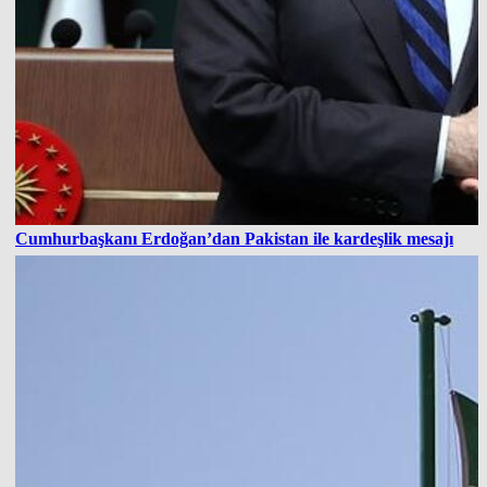
Cumhurbaşkanı Erdoğan’dan Pakistan ile kardeşlik mesajı