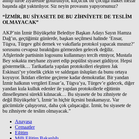
alınıp türbe ziyaretine götürülüyor, küçücük bir çocuğa maket mezar
başında ağıt yaktırılıyor. Siz neyin provasını yapıyorsunuz?
“İZMİR, BU SİYASETE DE BU ZİHNİYETE DE TESLİM
OLMAYACAK”
AKP’nin İzmir Büyükşehir Belediye Başkan Adayı Sayın Hamza
Dağ’ın, geçtiğimiz günlerde, başkan seçilmesi halinde ‘Ensar,
Tügva, Türgev gibi dernek ve vakıflarla protokol yapacak mısınız?’
sorusunu cevapsız bıraktığını görmezden gelecek değiliz.
Afişlerinde partisinin logosunu kullanmayı tercih etmiyor, Mustafa
Bey sokakta meyhane ziyaret edip popülist siyaset güdüyor. Hepsi
göstermelik… Tarikatlarla yapılan protokolleri eleştiren Jak
Eskinazi’ye yönelik çirkin ve saldırgan üslupları da bunu ortaya
koyuyor. İktidarı ellerine geçirene kadar demokratlar. Bir yandan
İzmir halkının vergileri Ensar’a, Tügva’ya, Türgev’e gidecek, diğer
yandan kula kulluk edenler ile yapılan protokollerle eğitimin
dinselleşmesi sürekli kılınacak… Bu siyasete de bu zihniyete de
değil Büyükşehir’i, İzmir’in hiçbir ilçesini bırakamayız. Var
gücümüzle çalışıyoruz, daha çok çalışacağız. İzmir, bu siyasete de
bu zihniyete de teslim olmayacak.”
Anayasa
Cemaatler
Eğitim
Milli Eğitim Bakanlığı