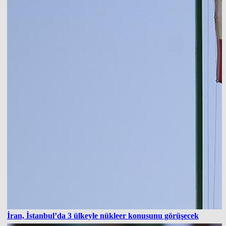
İran, İstanbul’da 3 ülkeyle nükleer konusunu görüşecek