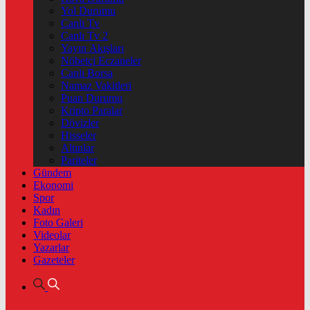
Yol Durumu
Canlı Tv
Canlı Tv 2
Yayın Akışları
Nöbetçi Eczaneler
Canlı Borsa
Namaz Vakitleri
Puan Durumu
Kripto Paralar
Dövizler
Hisseler
Altınlar
Pariteler
Gündem
Ekonomi
Spor
Kadın
Foto Galeri
Videolar
Yazarlar
Gazeteler