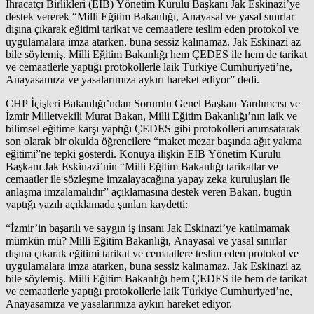
İhracatçı Birlikleri (EİB) Yönetim Kurulu Başkanı Jak Eskinazi’ye
destek vererek “Milli Eğitim Bakanlığı, Anayasal ve yasal sınırlar
dışına çıkarak eğitimi tarikat ve cemaatlere teslim eden protokol ve
uygulamalara imza atarken, buna sessiz kalınamaz. Jak Eskinazi az
bile söylemiş. Milli Eğitim Bakanlığı hem ÇEDES ile hem de tarikat
ve cemaatlerle yaptığı protokollerle laik Türkiye Cumhuriyeti’ne,
Anayasamıza ve yasalarımıza aykırı hareket ediyor” dedi.
CHP İçişleri Bakanlığı’ndan Sorumlu Genel Başkan Yardımcısı ve
İzmir Milletvekili Murat Bakan, Milli Eğitim Bakanlığı’nın laik ve
bilimsel eğitime karşı yaptığı ÇEDES gibi protokolleri anımsatarak
son olarak bir okulda öğrencilere “maket mezar başında ağıt yakma
eğitimi”ne tepki gösterdi. Konuya ilişkin EİB Yönetim Kurulu
Başkanı Jak Eskinazi’nin “Milli Eğitim Bakanlığı tarikatlar ve
cemaatler ile sözleşme imzalayacağına yapay zeka kuruluşları ile
anlaşma imzalamalıdır” açıklamasına destek veren Bakan, bugün
yaptığı yazılı açıklamada şunları kaydetti:
“İzmir’in başarılı ve saygın iş insanı Jak Eskinazi’ye katılmamak
mümkün mü? Milli Eğitim Bakanlığı, Anayasal ve yasal sınırlar
dışına çıkarak eğitimi tarikat ve cemaatlere teslim eden protokol ve
uygulamalara imza atarken, buna sessiz kalınamaz. Jak Eskinazi az
bile söylemiş. Milli Eğitim Bakanlığı hem ÇEDES ile hem de tarikat
ve cemaatlerle yaptığı protokollerle laik Türkiye Cumhuriyeti’ne,
Anayasamıza ve yasalarımıza aykırı hareket ediyor.