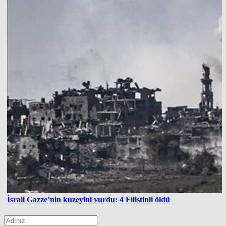
İsrail Gazze’nin kuzeyini vurdu: 4 Filistinli öldü