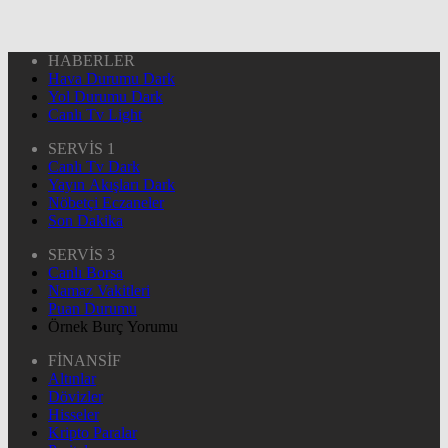
HABERLER
Hava Durumu Dark
Yol Durumu Dark
Canlı Tv Light
SERVİS 1
Canlı Tv Dark
Yayın Akışları Dark
Nöbetçi Eczaneler
Son Dakika
SERVİS 3
Canlı Borsa
Namaz Vakitleri
Puan Durumu
Örnek Burç Yorumu
FİNANSİF
Altınlar
Dövizler
Hisseler
Kripto Paralar