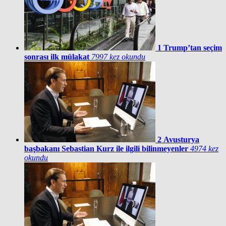
1
Trump’tan seçim
sonrası ilk mülakat
7997 kez okundu
2
Avusturya
başbakanı Sebastian Kurz ile ilgili bilinmeyenler
4974 kez
okundu