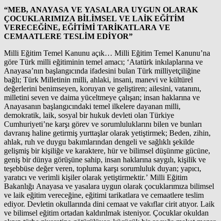
“MEB, ANAYASA VE YASALARA UYGUN OLARAK
ÇOCUKLARIMIZA BİLİMSEL VE LAİK EĞİTİM
VERECEĞİNE, EĞİTİMİ TARİKATLARA VE
CEMAATLERE TESLİM EDİYOR”
Milli Eğitim Temel Kanunu açık… Milli Eğitim Temel Kanunu’na
göre Türk milli eğitiminin temel amacı; ‘Atatürk inkılaplarına ve
Anayasa’nın başlangıcında ifadesini bulan Türk milliyetçiliğine
bağlı; Türk Milletinin milli, ahlaki, insani, manevi ve kültürel
değerlerini benimseyen, koruyan ve geliştiren; ailesini, vatanını,
milletini seven ve daima yüceltmeye çalışan; insan haklarına ve
Anayasanın başlangıcındaki temel ilkelere dayanan milli,
demokratik, laik, sosyal bir hukuk devleti olan Türkiye
Cumhuriyeti’ne karşı görev ve sorumluluklarını bilen ve bunları
davranış haline getirmiş yurttaşlar olarak yetiştirmek; Beden, zihin,
ahlak, ruh ve duygu bakımlarından dengeli ve sağlıklı şekilde
gelişmiş bir kişiliğe ve karaktere, hür ve bilimsel düşünme gücüne,
geniş bir dünya görüşüne sahip, insan haklarına saygılı, kişilik ve
teşebbüse değer veren, topluma karşı sorumluluk duyan; yapıcı,
yaratıcı ve verimli kişiler olarak yetiştirmektir.’ Milli Eğitim
Bakanlığı Anayasa ve yasalara uygun olarak çocuklarımıza bilimsel
ve laik eğitim vereceğine, eğitimi tarikatlara ve cemaatlere teslim
ediyor. Devletin okullarında dini cemaat ve vakıflar cirit atıyor. Laik
ve bilimsel eğitim ortadan kaldırılmak isteniyor. Çocuklar okuldan