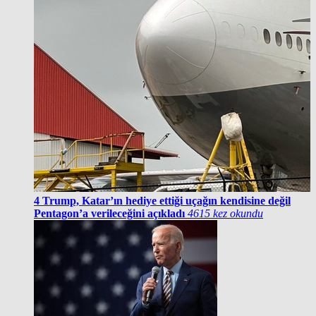
4
Trump, Katar’ın hediye ettiği uçağın kendisine değil
Pentagon’a verileceğini açıkladı
4615 kez okundu