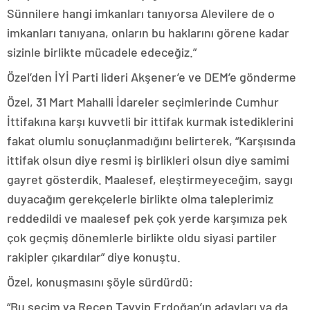
Sünnilere hangi imkanları tanıyorsa Alevilere de o
imkanları tanıyana, onların bu haklarını görene kadar
sizinle birlikte mücadele edeceğiz.”
Özel’den İYİ Parti lideri Akşener’e ve DEM’e gönderme
Özel, 31 Mart Mahalli İdareler seçimlerinde Cumhur
İttifakına karşı kuvvetli bir ittifak kurmak istediklerini
fakat olumlu sonuçlanmadığını belirterek, “Karşısında
ittifak olsun diye resmi iş birlikleri olsun diye samimi
gayret gösterdik. Maalesef, eleştirmeyeceğim, saygı
duyacağım gerekçelerle birlikte olma taleplerimiz
reddedildi ve maalesef pek çok yerde karşımıza pek
çok geçmiş dönemlerle birlikte oldu siyasi partiler
rakipler çıkardılar” diye konuştu.
Özel, konuşmasını şöyle sürdürdü:
“Bu seçim ya Recep Tayyip Erdoğan’ın adayları ya da