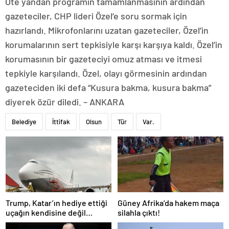
Öte yandan programın tamamlanmasının ardından
gazeteciler, CHP lideri Özel’e soru sormak için
hazırlandı. Mikrofonlarını uzatan gazeteciler, Özel’in
korumalarının sert tepkisiyle karşı karşıya kaldı. Özel’in
korumasının bir gazeteciyi omuz atması ve itmesi
tepkiyle karşılandı. Özel, olayı görmesinin ardından
gazeteciden iki defa “Kusura bakma, kusura bakma”
diyerek özür diledi. – ANKARA
Belediye
İttifak
Olsun
Tür
Var.
Trump, Katar’ın hediye ettiği
Güney Afrika’da hakem maça
uçağın kendisine değil
silahla çıktı!
Pentagon’a verileceğini