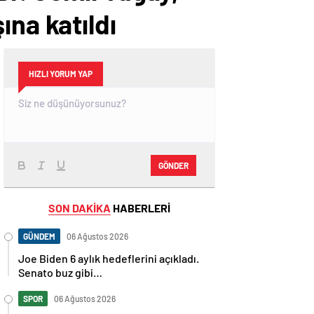
ına katıldı
HIZLI YORUM YAP
GÖNDER
SON DAKİKA
HABERLERİ
GÜNDEM
06 Ağustos 2026
Joe Biden 6 aylık hedeflerini açıkladı.
Senato buz gibi…
SPOR
06 Ağustos 2026
En fazla kızaran takım Antalyaspor!