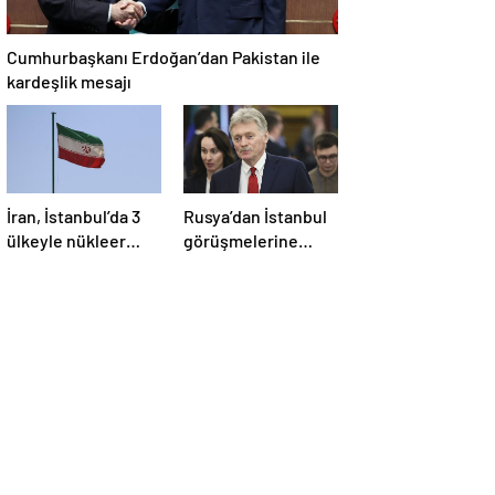
Cumhurbaşkanı Erdoğan’dan Pakistan ile
kardeşlik mesajı
İran, İstanbul’da 3
Rusya’dan İstanbul
ülkeyle nükleer
görüşmelerine
konusunu
ilişkin açıklama
görüşecek