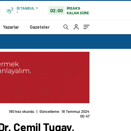
İMSAK'A
İSTANBUL
02:00
KALAN SÜRE
°
Yazarlar
Gazeteler
 Merkezi’nin açılışına katıldı
r. Cemil Tugay,