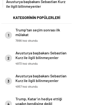
ile ilgili bilinmeyenler
KATEGORİNİN POPÜLERLERİ
Trump’tan seçim sonrası ilk
mülakat
1
7996 kez okundu
Avusturya başbakanı Sebastian
Kurz ile ilgili bilinmeyenler
2
4973 kez okundu
Avusturya başbakanı Sebastian
Kurz ile ilgili bilinmeyenler
3
4957 kez okundu
Trump, Katar’ın hediye ettiği
uçağın kendisine değil
4
Pentagon’a verileceğini açıkladı