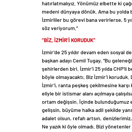
medeni dünyaya dönük. Ama bu yolda bu
İzmirliler bu görevi bana verirlerse, 5
söz veriyorum.”
“BİZ, İZMİR’İ KORUDUK”
İzmir’de 25 yıldır devam eden sosyal 
başkan adayı Cemil Tugay, “Bu geleneği 
şehirlerden biri. İzmir’i 25 yılda CHP’li
böyle olmayacaktı. Biz İzmir’i koruduk.
İzmir’i, ranta peşkeş çekilmesine karşı
eliyle bir istismar alanı açılmaya çalışıl
ortam değişsin. İçinde bulunduğumuz e
gelişsin, büyüme halka adil şekilde yan
adalet olsun, refah artsın, denizlerimiz
Ne yazık ki öyle olmadı. Bizi yönetenler