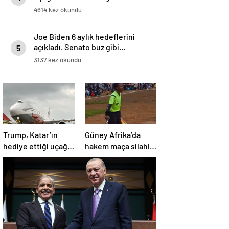
4614 kez okundu
Joe Biden 6 aylık hedeflerini
açıkladı. Senato buz gibi…
5
3137 kez okundu
Trump, Katar’ın
Güney Afrika’da
hediye ettiği uçağın
hakem maça silahla
kendisine değil
çıktı!
Pentagon’a
verileceğini açıkladı