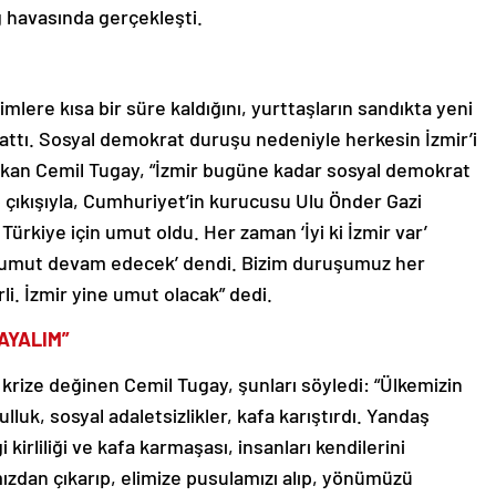
mlere kısa bir süre kaldığını, yurttaşların sandıkta yeni
attı. Sosyal demokrat duruşu nedeniyle herkesin İzmir’i
şkan Cemil Tugay, “İzmir bugüne kadar sosyal demokrat
 çıkışıyla, Cumhuriyet’in kurucusu Ulu Önder Gazi
Türkiye için umut oldu. Her zaman ‘İyi ki İzmir var’
a, umut devam edecek’ dendi. Bizim duruşumuz her
i. İzmir yine umut olacak” dedi.
AYALIM”
krize değinen Cemil Tugay, şunları söyledi: “Ülkemizin
uk, sosyal adaletsizlikler, kafa karıştırdı. Yandaş
kirliliği ve kafa karmaşası, insanları kendilerini
ımızdan çıkarıp, elimize pusulamızı alıp, yönümüzü
ağdaş, laik, demokrat Cumhuriyet yönü. Yüzümüzü