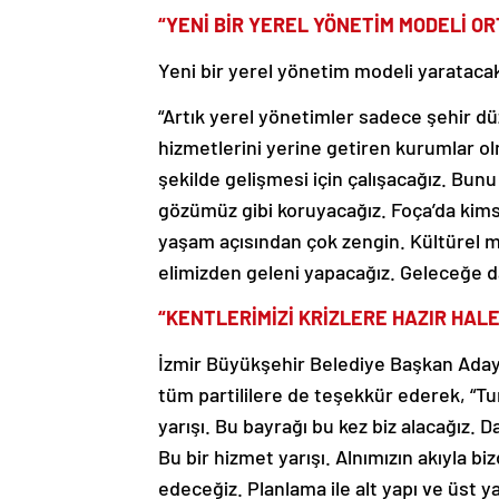
“YENİ BİR YEREL YÖNETİM MODELİ O
Yeni bir yerel yönetim modeli yaratacak
“Artık yerel yönetimler sadece şehir düz
hizmetlerini yerine getiren kurumlar o
şekilde gelişmesi için çalışacağız. Bunu
gözümüz gibi koruyacağız. Foça’da kims
yaşam açısından çok zengin. Kültürel mir
elimizden geleni yapacağız. Geleceğe d
“KENTLERİMİZİ KRİZLERE HAZIR HALE
İzmir Büyükşehir Belediye Başkan Aday
tüm partililere de teşekkür ederek, “T
yarışı. Bu bayrağı bu kez biz alacağız. D
Bu bir hizmet yarışı. Alnımızın akıyla 
edeceğiz. Planlama ile alt yapı ve üst y