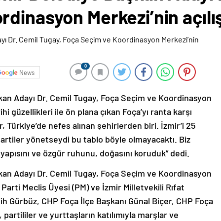
dinasyon Merkezi’nin açılış
0
News
kan Adayı Dr. Cemil Tugay, Foça Seçim ve Koordinasyon
ihi güzellikleri ile ön plana çıkan Foça’yı ranta karşı
, Türkiye’de nefes alınan şehirlerden biri. İzmir’i 25
partiler yönetseydi bu tablo böyle olmayacaktı. Biz
 yapısını ve özgür ruhunu, doğasını koruduk” dedi.
kan Adayı Dr. Cemil Tugay, Foça Seçim ve Koordinasyon
 Parti Meclis Üyesi (PM) ve İzmir Milletvekili Rıfat
ih Gürbüz, CHP Foça İlçe Başkanı Günal Biçer, CHP Foça
partililer ve yurttaşların katılımıyla marşlar ve
ng havasında gerçekleşti.