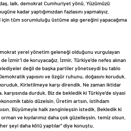
güne kadar yaptığımızdan fazlasını yapmalıyız.
 yıl için tüm sorumluluğu üstüme alıp gereğini yapacağıma
demokrat yerel yönetim geleneği olduğunu vurgulayan
de İzmir’i de koruyacağız. İzmir, Türkiye’de nefes alınan
 belediyeler değil de başka partiler yönetseydi bu tablo
 Demokratik yapısını ve özgür ruhunu, doğasını koruduk.
 koruduk. Kirletilmeye karşı direndik. Ne zaman iktidar
sa, karşısında durduk. Biz de bekledik ki Türkiye’de siyasi
konomik tablo düzelsin. Üretim artsın, istihdam
sısın. Büyümeyle halk zenginleşsin istedik. Bekledik ki
, orman ve kıyılarımız daha çok güzelleşsin, temiz olsun.
 her şeyi daha kötü yaptılar” diye konuştu.