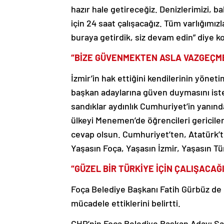
hazır hale getireceğiz. Denizlerimizi, b
için 24 saat çalışacağız. Tüm varlığımı
buraya getirdik, siz devam edin” diye k
“BİZE GÜVENMEKTEN ASLA VAZGEÇM
İzmir’in hak ettiğini kendilerinin yöne
başkan adaylarına güven duymasını is
sandıklar aydınlık Cumhuriyet’in yanında
ülkeyi Menemen’de öğrencileri gericileri
cevap olsun. Cumhuriyet’ten, Atatürk’
Yaşasın Foça, Yaşasın İzmir, Yaşasın Tü
“GÜZEL BİR TÜRKİYE İÇİN ÇALIŞACAĞI
Foça Belediye Başkanı Fatih Gürbüz de 
mücadele ettiklerini belirtti.
CHP’nin Foça Belediye Başkan Adayı San