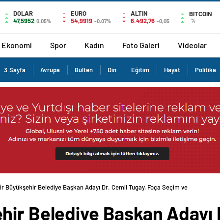
DOLAR
EURO
ALTIN
BITCOIN
47,5952
54,9919
6.492,76
%
0.05%
-0.07%
-0,05
Ekonomi
Spor
Kadın
Foto Galeri
Videolar
3.Sayfa
Avrupa
Bülten
Din
Eğitim
Hayat
Politika
r Büyükşehir Belediye Başkan Adayı Dr. Cemil Tugay, Foça Seçim ve Koordinasyon
hir Belediye Başkan Adayı D