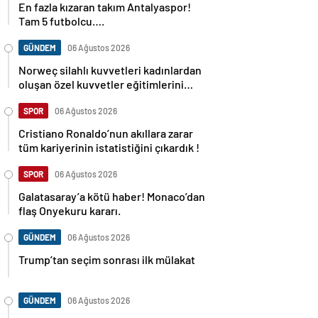
Tam 5 futbolcu….
GÜNDEM
06 Ağustos 2026
Norweç silahlı kuvvetleri kadınlardan
oluşan özel kuvvetler eğitimlerini
başlattı.
SPOR
06 Ağustos 2026
Cristiano Ronaldo’nun akıllara zarar
tüm kariyerinin istatistiğini çıkardık !
SPOR
06 Ağustos 2026
Galatasaray’a kötü haber! Monaco’dan
flaş Onyekuru kararı.
GÜNDEM
06 Ağustos 2026
Trump’tan seçim sonrası ilk mülakat
GÜNDEM
06 Ağustos 2026
Avusturya başbakanı Sebastian Kurz