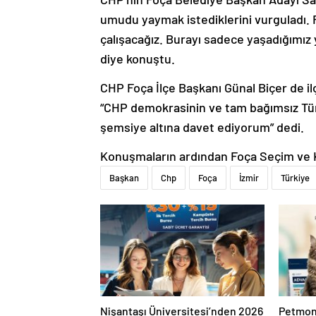
umudu yaymak istediklerini vurguladı. F
çalışacağız. Burayı sadece yaşadığımız
diye konuştu.
CHP Foça İlçe Başkanı Günal Biçer de ilçe
“CHP demokrasinin ve tam bağımsız Tü
şemsiye altına davet ediyorum” dedi.
Konuşmaların ardından Foça Seçim ve Ko
Başkan
Chp
Foça
İzmir
Türkiye
Nişantaşı Üniversitesi’nden 2026
Petmon
YKS Adaylarına Çifte Güvence:
Maması 