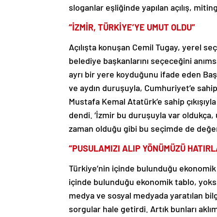
“İZMİR, TÜRKİYE’YE UMUT OLDU”
Açılışta konuşan Cemil Tugay, yerel seçi
belediye başkanlarını seçeceğini anıms
ayrı bir yere koyduğunu ifade eden Ba
ve aydın duruşuyla, Cumhuriyet’e sahip
Mustafa Kemal Atatürk’e sahip çıkışıyla 
dendi. ‘İzmir bu duruşuyla var oldukç
zaman olduğu gibi bu seçimde de değerl
“PUSULAMIZI ALIP YÖNÜMÜZÜ HATIRL
Türkiye’nin içinde bulunduğu ekonomik 
içinde bulunduğu ekonomik tablo, yoksull
medya ve sosyal medyada yaratılan bilgi 
sorgular hale getirdi. Artık bunları akl
hatırlatmalıyız. Yönümüz elbette ki ç