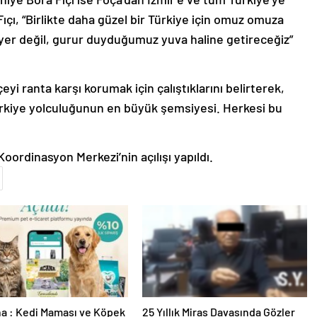
ıçı, “Birlikte daha güzel bir Türkiye için omuz omuza
 yer değil, gurur duyduğumuz yuva haline getireceğiz”
yi ranta karşı korumak için çalıştıklarını belirterek,
rkiye yolculuğunun en büyük şemsiyesi. Herkesi bu
ordinasyon Merkezi’nin açılışı yapıldı.
a : Kedi Maması ve Köpek
25 Yıllık Miras Davasında Gözler
İle Tüm Evcil Hayvan
Temmuz Ayındaki Karar