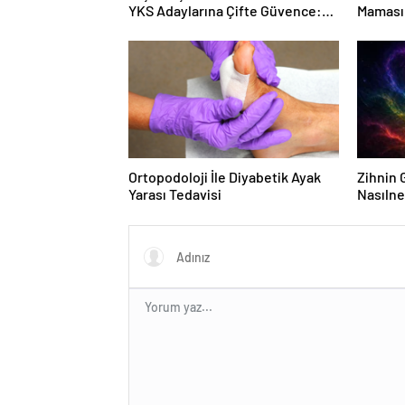
Sabit Ücret ve Kesintisiz Burs
Ürünler
Ortopodoloji İle Diyabetik Ayak
Zihnin G
Yarası Tedavisi
Nasılne