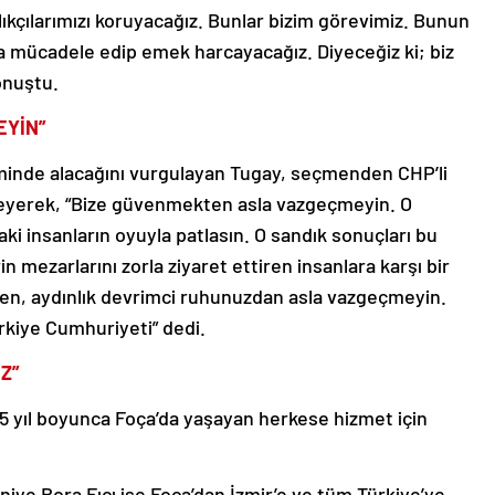
alıkçılarımızı koruyacağız. Bunlar bizim görevimiz. Bunun
zla mücadele edip emek harcayacağız. Diyeceğiz ki; biz
onuştu.
EYİN”
timinde alacağını vurgulayan Tugay, seçmenden CHP’li
teyerek, “Bize güvenmekten asla vazgeçmeyin. O
ki insanların oyuyla patlasın. O sandık sonuçları bu
n mezarlarını zorla ziyaret ettiren insanlara karşı bir
ten, aydınlık devrimci ruhunuzdan asla vazgeçmeyin.
rkiye Cumhuriyeti” dedi.
Z”
5 yıl boyunca Foça’da yaşayan herkese hizmet için
iye Bora Fıçı ise Foça’dan İzmir’e ve tüm Türkiye’ye