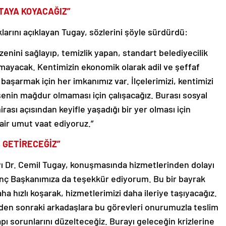
RTAYA KOYACAĞIZ”
larını açıklayan Tugay, sözlerini şöyle sürdürdü:
enini sağlayıp, temizlik yapan, standart belediyecilik
lmayacak. Kentimizin ekonomik olarak adil ve şeffaf
 başarmak için her imkanımız var. İlçelerimizi, kentimizi
enin mağdur olmaması için çalışacağız. Burası sosyal
ası açısından keyifle yaşadığı bir yer olması için
air umut vaat ediyoruz.”
 GETİRECEĞİZ”
ı Dr. Cemil Tugay, konuşmasında hizmetlerinden dolayı
unç Başkanımıza da teşekkür ediyorum. Bu bir bayrak
aha hızlı koşarak, hizmetlerimizi daha ileriye taşıyacağız.
bizden sonraki arkadaşlara bu görevleri onurumuzla teslim
apı sorunlarını düzelteceğiz. Burayı geleceğin krizlerine