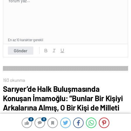
En az 10 karakter gerekli
Gönder
193 okunma
Sarıyer’de Halk Buluşmasında
Konuşan İmamoğlu: “Bunlar Bir Kişiyi
Arkalarına Almış, O Bir Kişi de Milleti
Tehdit Ediyor”
0
0
0
0
15 Nisan 2024 00:37
ABONE OL
News