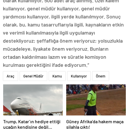
olarak kullanılıyor, 500 adet araç alınmış. Özel kalem
kullanıyor, genel müdür kullanıyor, genel müdür
yardımcısı kullanıyor, ilgili yerde kullanılmıyor. Sonuç
olarak, bu, kamu tasarruflarıyla ilgili, kaynakların etkin
ve verimli kullanılmasıyla ilgili uygulamayı
destekliyoruz; şeffaflığa önem veriyoruz; yolsuzlukla
mücadeleye, liyakate önem veriyoruz. Bunların
ortadan kaldırılması lazım ve süratle komisyon
kurulması gerektiğini ifade ediyorum.”
Araç
Genel Müdür
Kamu
Kullanıyor
Önem
Trump, Katar’ın hediye ettiği
Güney Afrika’da hakem maça
uçağın kendisine değil
silahla çıktı!