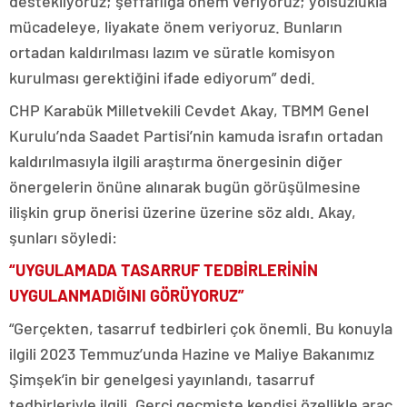
destekliyoruz; şeffaflığa önem veriyoruz; yolsuzlukla
mücadeleye, liyakate önem veriyoruz. Bunların
ortadan kaldırılması lazım ve süratle komisyon
kurulması gerektiğini ifade ediyorum” dedi.
CHP Karabük Milletvekili Cevdet Akay, TBMM Genel
Kurulu’nda Saadet Partisi’nin kamuda israfın ortadan
kaldırılmasıyla ilgili araştırma önergesinin diğer
önergelerin önüne alınarak bugün görüşülmesine
ilişkin grup önerisi üzerine üzerine söz aldı. Akay,
şunları söyledi:
“UYGULAMADA TASARRUF TEDBİRLERİNİN
UYGULANMADIĞINI GÖRÜYORUZ”
“Gerçekten, tasarruf tedbirleri çok önemli. Bu konuyla
ilgili 2023 Temmuz’unda Hazine ve Maliye Bakanımız
Şimşek’in bir genelgesi yayınlandı, tasarruf
tedbirleriyle ilgili. Gerçi geçmişte kendisi özellikle araç