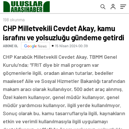
Almış, O Bir Kişi de Milleti Tehdit Ediyor”
198 okunma
CHP Milletvekili Cevdet Akay, kamu
israfını ve yolsuzluğu gündeme getirdi
15 Nisan 2024 00:39
ABONE OL
News
CHP Karabük Milletvekili Cevdet Akay, TBMM Genel
Kurulu’nda; “FRIT diye bir mali program var
göçmenlerle ilgili, oradan alınan tutarlar, bedeller
maalesef Aile ve Sosyal Hizmetler Bakanlığı tarafından
makam aracı olarak kullanılıyor, 500 adet araç alınmış.
Özel kalem kullanıyor, genel müdür kullanıyor, genel
müdür yardımcısı kullanıyor, ilgili yerde kullanılmıyor.
Sonuç olarak bu, kamu tasarruflarıyla ilgili, kaynakların
etkin ve verimli kullanılmasıyla ilgili uygulamayı