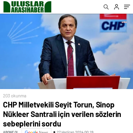
sordu
203 okunma
CHP Milletvekili Seyit Torun, Sinop
Nükleer Santrali için verilen sözlerin
sebeplerini sordu
27 Haziran 2024 00:19
ABONE OL
News