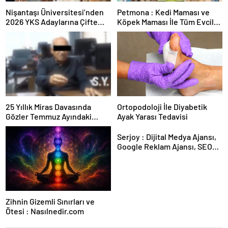
Nişantaşı Üniversitesi’nden
Petmona : Kedi Maması ve
2026 YKS Adaylarına Çifte
Köpek Maması İle Tüm Evcil
Güvence: Sabit Ücret ve
Hayvan Ürünleri
Kesintisiz Burs
25 Yıllık Miras Davasında
Ortopodoloji İle Diyabetik
Gözler Temmuz Ayındaki
Ayak Yarası Tedavisi
Karar Duruşmasına Çevrildi
Serjoy : Dijital Medya Ajansı,
Google Reklam Ajansı, SEO
Ajansı ve Web Tasarım Ajansı
Zihnin Gizemli Sınırları ve
Ötesi : Nasılnedir.com