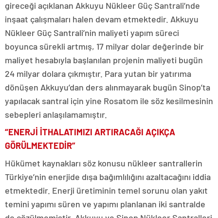
gireceği açıklanan Akkuyu Nükleer Güç Santrali’nde
inşaat çalışmaları halen devam etmektedir. Akkuyu
Nükleer Güç Santrali’nin maliyeti yapım süreci
boyunca sürekli artmış, 17 milyar dolar değerinde bir
maliyet hesabıyla başlanılan projenin maliyeti bugün
24 milyar dolara çıkmıştır. Para yutan bir yatırıma
dönüşen Akkuyu’dan ders alınmayarak bugün Sinop’ta
yapılacak santral için yine Rosatom ile söz kesilmesinin
sebepleri anlaşılamamıştır.
“ENERJİ İTHALATIMIZI ARTIRACAĞI AÇIKÇA
GÖRÜLMEKTEDİR”
Hükümet kaynakları söz konusu nükleer santrallerin
Türkiye’nin enerjide dışa bağımlılığını azaltacağını iddia
etmektedir. Enerji üretiminin temel sorunu olan yakıt
temini yapımı süren ve yapımı planlanan iki santralde
de çözülmemiştir. Akkuyu ve Sinop Nükleer Santralleri