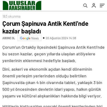
183 okunma
Çorum Şapinuva Antik Kenti’nde
kazılar başladı
20 Ağustos 2024 14:08
ABONE OL
News
Çorum’un Ortaköy ilçesindeki Şapinuva Antik Kenti’nde
bu sezon kazılar, geçen yıllarda ulaşılan atölyelere
yenilerinin eklenmesi hedefiyle başladı.
Dini, askeri ve ekonomik açıdan kendi döneminin
önemli yerleşim yerlerinden olduğu belirtilen
Şapinuva’da çıkan 4 bin civarında tablet, yaklaşık 3 bin
500 yıl öncesinden devletin idari yapısı, halkın günlük
yaşamı ve kültürel alışkanlıkları hakkında bilgi veriyor.
Hititlerin Hattuşa’dan sonraki önemli kentlerinden biri