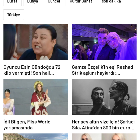
Bursa
Dünya
Güncel
Kültür Sanat
son dakika
Türkiye
Oyuncu Esin Gündoğdu 72
Gamze Özçelik’in eşi Reshad
kilo vermişti! Son hali
Strik aşkını haykırdı:
gündem oldu
“Cennetim”
İdil Bilgen, Miss World
Her şey altın vize için! Şarkıcı
yarışmasında
Sıla, Atina’dan 800 bin euro
değerinde daire aldı