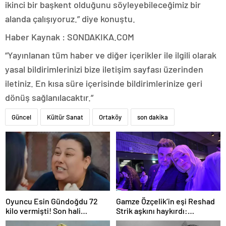
ikinci bir başkent olduğunu söyleyebileceğimiz bir
alanda çalışıyoruz.” diye konuştu.
Haber Kaynak : SONDAKIKA.COM
“Yayınlanan tüm haber ve diğer içerikler ile ilgili olarak
yasal bildirimlerinizi bize iletişim sayfası üzerinden
iletiniz. En kısa süre içerisinde bildirimlerinize geri
dönüş sağlanılacaktır.”
Güncel
Kültür Sanat
Ortaköy
son dakika
Oyuncu Esin Gündoğdu 72
Gamze Özçelik’in eşi Reshad
kilo vermişti! Son hali
Strik aşkını haykırdı:
gündem oldu
“Cennetim”