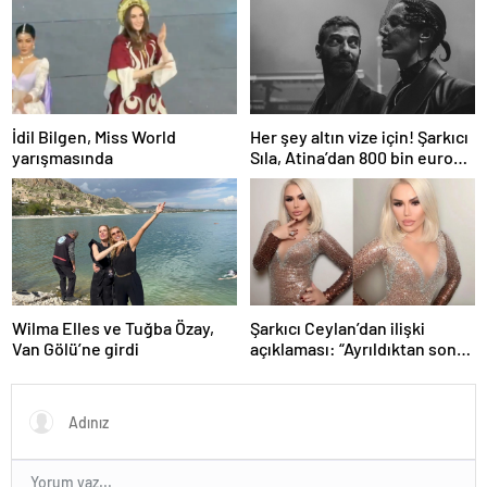
İdil Bilgen, Miss World
Her şey altın vize için! Şarkıcı
yarışmasında
Sıla, Atina’dan 800 bin euro
değerinde daire aldı
Wilma Elles ve Tuğba Özay,
Şarkıcı Ceylan’dan ilişki
Van Gölü’ne girdi
açıklaması: “Ayrıldıktan sonra
amca oğlu oluyor”