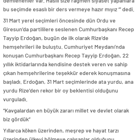
demlenenler var. Hasılı size rağmen siyaset yapanlara
bu seçimde esaslı bir ders vermeye hazır mıyız ‘” dedi.
31 Mart yerel seçimleri öncesinde dün Ordu ve
Giresun’da partililere seslenen Cumhurbaşkanı Recep
Tayyip Erdoğan, bugün de ilk olarak Rize’de
hemşehrileri ile buluştu. Cumhuriyet Meydanı’nda
konuşan Cumhurbaşkanı Recep Tayyip Erdoğan, 22
yıllık iktidarlarında kendisine destek veren ve sahip
çıkan hemşehrilerine teşekkür ederek konuşmasına
başladı. Erdoğan, 31 Mart seçimlerinde ata yurdu, ana
yurdu Rize’den rekor bir oy beklentisi olduğunu
vurguladı.
“Kavgalardan en büyük zararı millet ve devlet olarak
biz gördük”
Yıllarca köken üzerinden, meşrep ve hayat tarzı
üzerinden ülkeyi bölmeye çalışanlar olduğunu