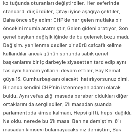
koltuğunda oturanları değiştirdiler. Her seferinde
standardı düşürdüler. Çıtayı iyice aşağıya çektiler.
Daha önce söyledim; CHP’de her gelen mutlaka bir
öncekini mumla aratmıştır. Gelen gideni aratıyor. Son
genel başkan değişikliğinde de bu gelenek bozulmadı.
Değişim, yenilenme dediler bir sürü cafcaflı kelime
kullandılar ancak günün sonunda sabık genel
başkanlarını bir iç darbeyle siyasetten tard edip aynı
tas aynı hamam yollarını devam ettiler. Bay Kemal
güya 13. Cumhurbaşkanı olacaktı hatırlıyorsunuz dimi.
Bir anda kendini CHP’nin istenmeyen adamı olarak
buldu. Aynı vefasızlığı masada beraber oldukları diğer
ortaklarını da sergilediler. 6’lı masadan şuanda
parlamentoda kimse kalmadı. Hepsi gitti, hepsi dağıldı.
Ne oldu, nerede bu 6’lı masa. Ben ne demiştim. 6’lı
masadan kimseyi bulamayacaksınız demiştim. Bak