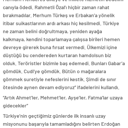
canıyla ödedi. Rahmetli Özal’ı hiçbir zaman rahat
bırakmadılar. Merhum Türkeş ve Erbakan’a yönelik
itibar suikastlarının ardı arkası hiç kesilmedi. Türkiye
ne zaman belini doğrultmaya, yeniden ayağa
kalkmaya, kendini toparlamaya çalışsa birileri hemen
devreye girerek buna fırsat vermedi. Ülkemizi içine
düştüğü bu cendereden kurtaran hamdolsun biz
olduk. Teröristler bizimle baş edemedi. Bunları Gabar’a
gömdük. Cudi’ye gömdük. Bütün o mağaralara
gömmek suretiyle nefeslerini kestik. Şimdi de sınır
ötesinde aynen devam ediyoruz” ifadelerini kullandı.
“Artık Ahmet’ler, Mehmet’ler, Ayşe’ler, Fatma’lar uzaya
gidecekler”
Türkiye’nin geçtiğimiz günlerde ilk insanlı uzay
misyonunu başarıyla tamamladığını belirten Erdoğan