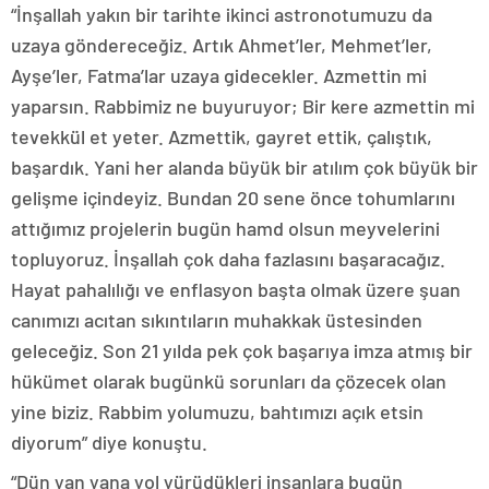
“İnşallah yakın bir tarihte ikinci astronotumuzu da
uzaya göndereceğiz. Artık Ahmet’ler, Mehmet’ler,
Ayşe’ler, Fatma’lar uzaya gidecekler. Azmettin mi
yaparsın. Rabbimiz ne buyuruyor; Bir kere azmettin mi
tevekkül et yeter. Azmettik, gayret ettik, çalıştık,
başardık. Yani her alanda büyük bir atılım çok büyük bir
gelişme içindeyiz. Bundan 20 sene önce tohumlarını
attığımız projelerin bugün hamd olsun meyvelerini
topluyoruz. İnşallah çok daha fazlasını başaracağız.
Hayat pahalılığı ve enflasyon başta olmak üzere şuan
canımızı acıtan sıkıntıların muhakkak üstesinden
geleceğiz. Son 21 yılda pek çok başarıya imza atmış bir
hükümet olarak bugünkü sorunları da çözecek olan
yine biziz. Rabbim yolumuzu, bahtımızı açık etsin
diyorum” diye konuştu.
“Dün yan yana yol yürüdükleri insanlara bugün