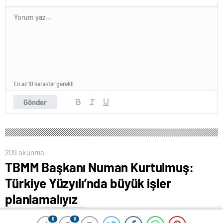
En az 10 karakter gerekli
Gönder
209 okunma
TBMM Başkanı Numan Kurtulmuş:
Türkiye Yüzyılı’nda büyük işler
planlamalıyız
15 Mart 2024 00:36
ABONE OL
News
0
0
0
0