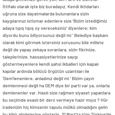
İttifakı olarak işte biz buradayız. Kendi iktidarları
uğruna size dayatmalarda bulunanlara sizin
kaygılarınızı istismar edenlere size ‘Bizim istediğimiz
adaya tıpış tıpış oy vereceksiniz’ diyenlere; kim
diyordu bunu biliyorsunuz değil mi ‘ Belediye başkanı
olarak kimi görmek istersiniz sorusunu bile millete
değil de yapay zekaya soranlara, sizin fikrinize,
taleplerinize, hassasiyetlerinize saygı
göstermeyenlere kendi şahsi ikballeri için kapalı
kapılar ardında bölücü örgütün uzantıları ile
‘Dem’lenenlere, anladınız değil mi ‘ Bizim çayın
demlenmesi değil ha DEM diye bir parti var ya, onlarla
demlenenler var. Hasılı size rağmen siyaset yapanlara
bu seçimde esaslı bir ders vermeye hazır mıyız ? Hür
iradenizin hiç kimsenin tapulu mülkü olmadığını gelin
bu kibir abidelerine gösterin. 31 Mart’ta tüm Türkiye’de