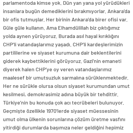
parlamentoda kimse yok. Dün yan yana yol yürüdükleri
insanlara bugün demediklerini bırakmıyorlar. Ankara’da
bir ofis tutmuşlar. Her birinin Ankara’da birer ofisi var.
Güle güle kullanın. Ama Elhamdülillah biz çıktığımız
yolda aynen yürüyoruz. Burada asıl hayal kırıklığını
CHP’li vatandaşlarımız yaşadı. CHP’li kardeşlerimizin
partililerine ve siyaset kurumuna dair beklentilerini
giderek kaybettiklerini görüyoruz. Gazi’nin emaneti
diyerek halen CHP’ye oy veren vatandaşlarımız
maalesef bir umutsuzluk sarmalına sürüklenmektedir.
Her ne sürükle olursa olsun siyaset kurumundan umut
kesilmesi, demokrasimiz adına büyük bir tehdittir.
Türkiye’nin bu konuda çok acı tecrübeleri bulunuyor.
Geçmişte özellikle 1970’lerde siyaset müessesinin
umut olma ülkenin sorunlarına çözüm üretme vasfını
yitirdiği durumlarda başımıza neler geldiğini hepimiz