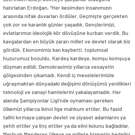
hatırlatan Erdoğan, “Her kesimden insanımızın
arasında nifak duvarları ördüler. Geçmişte gerçekten
çok zor ve karanlık günler yaşadık. Gençlerimizi,
evlatlarımızı ideolojik kör dövüşüne kurban verdik. Bu
kavgalardan en büyük zararı millet ve devlet olarak biz
gördük. Ekonomimiz kan kaybetti, toplumsal
huzurumuz bozuldu. Kardeş kardeşe, komşu komşuya
düşman edildi. Demokrasimiz yıllarca vesayetin
gölgesinden çıkamadı. Kendi iç meselelerimizle
uğraşmaktan dünyadaki değişimi dönüşümü yenilikleri
teknoloji ve sanayi hamlelerini yakalayamadık. Her
alanda Şampiyonlar Ligi’nde oynaması gereken
ülkemizi yıllarca ikinci lige mahkum ettiler. Bu fasid
talihi kırmaya çalışan devlet ve siyaset adamlarını ya
şehit ettiler ya linç ettiler ya da elini kolunu bağladılar.
Merhum Menderes ülkeye ve millete hizmetin bedelini