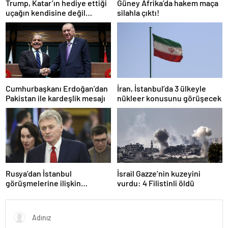
Trump, Katar’ın hediye ettiği
Güney Afrika’da hakem maça
uçağın kendisine değil
silahla çıktı!
Pentagon’a verileceğini
açıkladı
Cumhurbaşkanı Erdoğan’dan
İran, İstanbul’da 3 ülkeyle
Pakistan ile kardeşlik mesajı
nükleer konusunu görüşecek
Rusya’dan İstanbul
İsrail Gazze’nin kuzeyini
görüşmelerine ilişkin
vurdu: 4 Filistinli öldü
açıklama