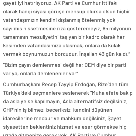
gayet iyi hatırlıyoruz. AK Parti ve Cumhur ittifakı
olarak hangi siyasi görüşe mensup olursa olsun hiçbir
vatandaşımızın kendini dışlanmış ötelenmiş yok
sayılmış hissetmesine rıza gösteremeyiz. 85 milyonun
tamamının mesuliyetini taşıyan bir kadro olarak her
kesimden vatandaşımıza ulaşmak, onlara da kulak
vermek boynumuzun borcudur. İnşallah 43 gün kaldı.”
“Bizim çayın demlenmesi değil ha; DEM diye bir parti
var ya, onlarla demlenenler var”
Cumhurbaşkanı Recep Tayyip Erdoğan, Rize’den tüm
Türkiye’deki seçmenlere seslenerek “Muhalefete bakıp
da asla yeise kapılmayın. Asla alternatifsiz değilsiniz.
CHP’nin iş bilmez, beceriksiz, kendini düşünen
idarecilerine mecbur ve mahkum değilsiniz. Şayet
siyasetten beklentiniz hizmet ve eser görmekse hiç
uzağa gitmenize gerek yok. AK Parti ve Cumhur