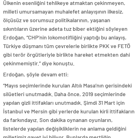
Ülkenin esenliğini tehlikeye atmaktan çekinmeyen,
milleti umursamayan muhalefet anlayışının ilkesiz,
ölçüsüz ve sorumsuz politikalarının, yaşanan
sıkıntıların üzerine adeta tuz biber ektiğini söyleyen
Erdoğan, “CHP’nin lokomotifliğini yaptığı bu anlayış,
Türkiye düşmanı tüm çevrelerle birlikte PKK ve FETÖ
gibi terör örgütleriyle birlikte hareket etmekten dahi
çekinmemiştir.” diye konuştu.
Erdoğan, şöyle devam etti:
“Mayıs seçimlerinde kurulan Altılı Masa’nın gerisindeki
silüetleri unutmadık. Daha önce, 2019 seçimlerinde
yapılan gizli ittifakları unutmadık. Şimdi 31 Mart için
İstanbul ve Mersin gibi yerlerde kurulan kirli ittifakların
da farkındayız. Son dakika oynanan oyunların,
listelerde yapılan değişikliklerin ne anlama geldiğini
milletimiz gayet iyi biliyor. Bunlarda mertliğin,