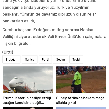
sonu yok”, “Şehzadeler diyarı, Yunus Emre divanı,
sancağın altında yürüyoruz, Türkiye Yüzyılı’nın
başkanı”, “Ömrün de davamız gibi uzun olsun reis”
pankartları asıldı.
Cumhurbaşkanı Erdoğan, miting sonrası Manisa
Valiliğini ziyaret ederek Vali Enver Ünlü’den çalışmalara
ilişkin bilgi aldı.
(Bitti)
Erdoğan
Manisa
Parti
Seçim
Tesisi
Trump, Katar’ın hediye ettiği
Güney Afrika’da hakem maça
uçağın kendisine değil
silahla çıktı!
Pentagon’a verileceğini