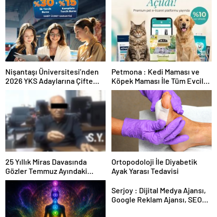
Nişantaşı Üniversitesi’nden
Petmona : Kedi Maması ve
2026 YKS Adaylarına Çifte
Köpek Maması İle Tüm Evcil
Güvence: Sabit Ücret ve
Hayvan Ürünleri
Kesintisiz Burs
25 Yıllık Miras Davasında
Ortopodoloji İle Diyabetik
Gözler Temmuz Ayındaki
Ayak Yarası Tedavisi
Karar Duruşmasına Çevrildi
Serjoy : Dijital Medya Ajansı,
Google Reklam Ajansı, SEO
Ajansı ve Web Tasarım Ajansı