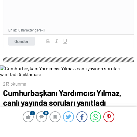
En az 10 karakter gerekli
Gönder
213 okunma
Cumhurbaşkanı Yardımcısı Yılmaz,
canlı yayında soruları yanıtladı
Açıklaması
0
0
0
0
31 Ocak 2024 12:00
ABONE OL
News
Cumhurbaşkanı Yardımcısı Cevdet Yılmaz,