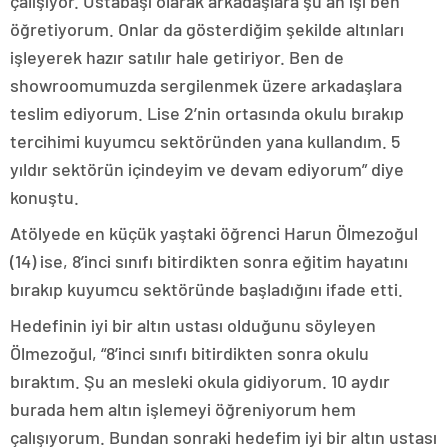
çalışıyor. Ustabaşı olarak arkadaşlara şu an işi ben
öğretiyorum. Onlar da gösterdiğim şekilde altınları
işleyerek hazır satılır hale getiriyor. Ben de
showroomumuzda sergilenmek üzere arkadaşlara
teslim ediyorum. Lise 2’nin ortasında okulu bırakıp
tercihimi kuyumcu sektöründen yana kullandım. 5
yıldır sektörün içindeyim ve devam ediyorum” diye
konuştu.
Atölyede en küçük yaştaki öğrenci Harun Ölmezoğul
(14) ise, 8’inci sınıfı bitirdikten sonra eğitim hayatını
bırakıp kuyumcu sektöründe başladığını ifade etti.
Hedefinin iyi bir altın ustası olduğunu söyleyen
Ölmezoğul, “8’inci sınıfı bitirdikten sonra okulu
bıraktım. Şu an mesleki okula gidiyorum. 10 aydır
burada hem altın işlemeyi öğreniyorum hem
çalışıyorum. Bundan sonraki hedefim iyi bir altın ustası