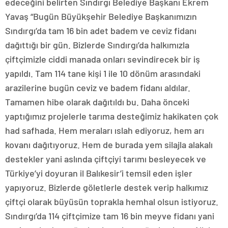
edeceğini belirten Sındırgı Belediye Başkanı Ekrem
Yavaş “Bugün Büyükşehir Belediye Başkanımızın
Sındırgı’da tam 16 bin adet badem ve ceviz fidanı
dağıttığı bir gün. Bizlerde Sındırgı’da halkımızla
çiftçimizle ciddi manada onları sevindirecek bir iş
yapıldı. Tam 114 tane kişi 1 ile 10 dönüm arasındaki
arazilerine bugün ceviz ve badem fidanı aldılar.
Tamamen hibe olarak dağıtıldı bu. Daha önceki
yaptığımız projelerle tarıma desteğimiz hakikaten çok
had safhada. Hem meraları ıslah ediyoruz, hem arı
kovanı dağıtıyoruz. Hem de burada yem silajla alakalı
destekler yani aslında çiftçiyi tarımı besleyecek ve
Türkiye’yi doyuran il Balıkesir’i temsil eden işler
yapıyoruz. Bizlerde göletlerle destek verip halkımız
çiftçi olarak büyüsün toprakla hemhal olsun istiyoruz.
Sındırgı’da 114 çiftçimize tam 16 bin meyve fidanı yani