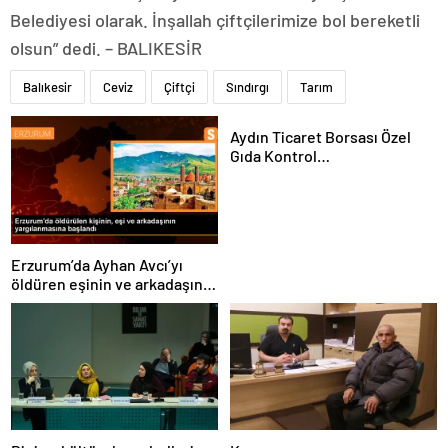
Belediyesi olarak. İnşallah çiftçilerimize bol bereketli
olsun” dedi. – BALIKESİR
Balıkesir
Ceviz
Çiftçi
Sındırgı
Tarım
Aydın Ticaret Borsası Özel
Gıda Kontrol
Laboratuvarı’nda 1 Yılda 4 Bin
180 Zeytinyağı Analizi
Gerçekleştirildi
Erzurum’da Ayhan Avcı’yı
öldüren eşinin ve arkadaşının
yargılanması başladı