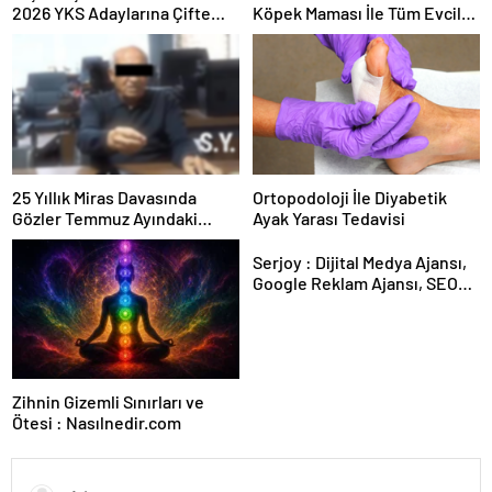
2026 YKS Adaylarına Çifte
Köpek Maması İle Tüm Evcil
Güvence: Sabit Ücret ve
Hayvan Ürünleri
Kesintisiz Burs
25 Yıllık Miras Davasında
Ortopodoloji İle Diyabetik
Gözler Temmuz Ayındaki
Ayak Yarası Tedavisi
Karar Duruşmasına Çevrildi
Serjoy : Dijital Medya Ajansı,
Google Reklam Ajansı, SEO
Ajansı ve Web Tasarım Ajansı
Zihnin Gizemli Sınırları ve
Ötesi : Nasılnedir.com