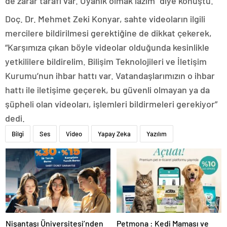
de zarar tarafı var. Uyanık olmak lazım” diye konuştu.
Doç. Dr. Mehmet Zeki Konyar, sahte videoların ilgili
mercilere bildirilmesi gerektiğine de dikkat çekerek,
“Karşımıza çıkan böyle videolar olduğunda kesinlikle
yetkililere bildirelim. Bilişim Teknolojileri ve İletişim
Kurumu’nun ihbar hattı var. Vatandaşlarımızın o ihbar
hattı ile iletişime geçerek, bu güvenli olmayan ya da
şüpheli olan videoları, işlemleri bildirmeleri gerekiyor”
dedi.
Bilgi
Ses
Video
Yapay Zeka
Yazılım
Nişantaşı Üniversitesi’nden
Petmona : Kedi Maması ve