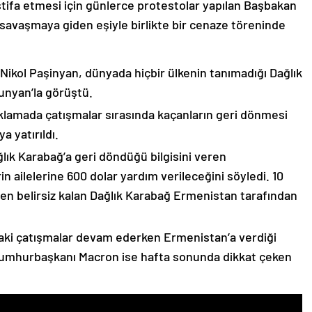
stifa etmesi için günlerce protestolar yapılan Başbakan
avaşmaya giden eşiyle birlikte bir cenaze töreninde
 Nikol Paşinyan, dünyada hiçbir ülkenin tanımadığı Dağlık
unyan’la görüştü.
çıklamada çatışmalar sırasında kaçanların geri dönmesi
 yatırıldı.
lık Karabağ’a geri döndüğü bilgisini veren
n ailelerine 600 dolar yardım verileceğini söyledi. 10
n belirsiz kalan Dağlık Karabağ Ermenistan tarafından
ki çatışmalar devam ederken Ermenistan’a verdiği
Cumhurbaşkanı Macron ise hafta sonunda dikkat çeken