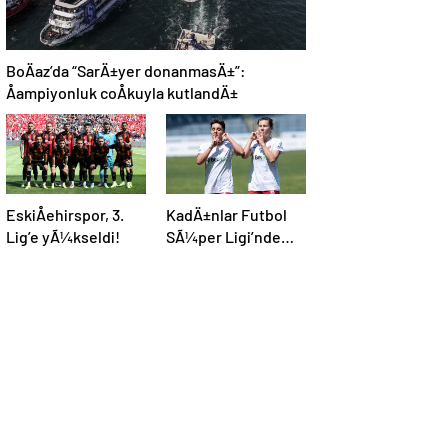
BoÄaz’da “SarÄ±yer donanmasÄ±”:
Åampiyonluk coÅkuyla kutlandÄ±
EskiÅehirspor, 3.
KadÄ±nlar Futbol
Lig’e yÃ¼kseldi!
SÃ¼per Ligi’nde
Åampiyon ABB
Fomget!