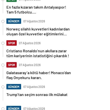
En fazla kızaran takım Antalyaspor!
Tam 5 futbolcu….
GÜNDEM
07 Ağustos 2026
Norweç silahlı kuvvetleri kadınlardan
oluşan özel kuvvetler eğitimlerini
başlattı.
SPOR
07 Ağustos 2026
Cristiano Ronaldo’nun akıllara zarar
tüm kariyerinin istatistiğini çıkardık !
SPOR
07 Ağustos 2026
Galatasaray’a kötü haber! Monaco’dan
flaş Onyekuru kararı.
GÜNDEM
07 Ağustos 2026
Trump’tan seçim sonrası ilk mülakat
GÜNDEM
07 Ağustos 2026