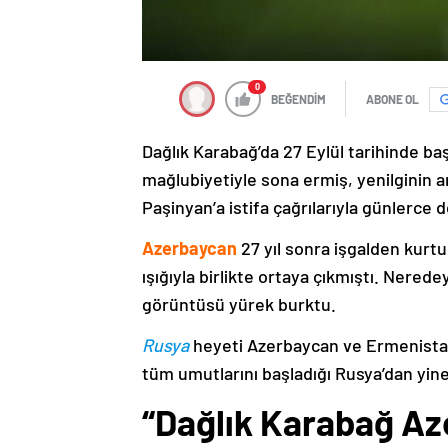
0
BEĞENDİM
ABONE OL
Dağlık Karabağ’da 27 Eylül tarihinde ba
mağlubiyetiyle sona ermiş, yenilginin 
Paşinyan’a istifa çağrılarıyla günlerce 
Azerbaycan
27 yıl sonra işgalden kurtu
ışığıyla birlikte ortaya çıkmıştı. Nere
görüntüsü yürek burktu.
Rusya
heyeti Azerbaycan ve Ermenistan
tüm umutlarını başladığı Rusya’dan yine
“Dağlık Karabağ Az