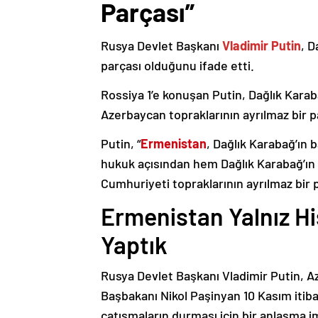
Parçası”
Rusya Devlet Başkanı
Vladimir Putin
, D
parçası olduğunu ifade etti.
Rossiya 1’e konuşan Putin, Dağlık Karaba
Azerbaycan topraklarının ayrılmaz bir p
Putin, “
Ermenistan
, Dağlık Karabağ’ın 
hukuk açısından hem Dağlık Karabağ’ı
Cumhuriyeti topraklarının ayrılmaz bir 
Ermenistan Yalnız H
Yaptık
Rusya Devlet Başkanı Vladimir Putin, 
Başbakanı Nikol Paşinyan 10 Kasım itib
çatışmaların durması için bir anlaşma i