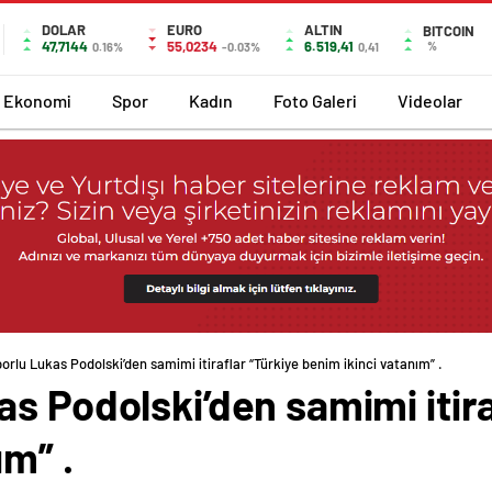
DOLAR
EURO
ALTIN
BITCOIN
47,7144
55,0234
6.519,41
%
0.16%
-0.03%
0,41
Ekonomi
Spor
Kadın
Foto Galeri
Videolar
orlu Lukas Podolski’den samimi itiraflar “Türkiye benim ikinci vatanım” .
s Podolski’den samimi itira
ım” .