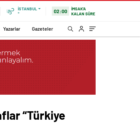
İMSAK'A
İSTANBUL
02:00
KALAN SÜRE
°
Yazarlar
Gazeteler
flar “Türkiye