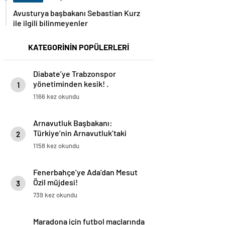
Avusturya başbakanı Sebastian Kurz
ile ilgili bilinmeyenler
KATEGORİNİN POPÜLERLERİ
Diabate’ye Trabzonspor
yönetiminden kesik! .
1
1166 kez okundu
Arnavutluk Başbakanı:
Türkiye’nin Arnavutluk’taki
2
yatırım potansiyeli daha yüksek
1158 kez okundu
Fenerbahçe’ye Ada’dan Mesut
Özil müjdesi!
3
739 kez okundu
Maradona için futbol maçlarında