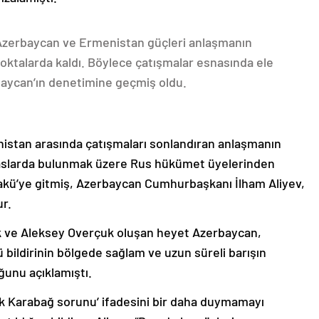
 Azerbaycan ve Ermenistan güçleri anlaşmanın
oktalarda kaldı. Böylece çatışmalar esnasında ele
rbaycan’ın denetimine geçmiş oldu.
nistan arasında çatışmaları sonlandıran anlaşmanın
emaslarda bulunmak üzere Rus hükümet üyelerinden
akü’ye gitmiş, Azerbaycan Cumhurbaşkanı İlham Aliyev,
ur.
k ve Aleksey Overçuk oluşan heyet Azerbaycan,
 bildirinin bölgede sağlam ve uzun süreli barışın
ğunu açıklamıştı.
lık Karabağ sorunu’ ifadesini bir daha duymamayı