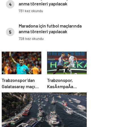
anma törenleri yapılacak
4
731 kez okundu
Maradona için futbol maçlarında
anma törenleri yapılacak
5
728 kez okundu
Trabzonspor’dan
Trabzonspor,
Galatasaray maçı
KasÄ±mpaÅa
öncesi Cihan Aydın
karÅÄ±sÄ±nda 4’te
tepkisi!
4 peÅinde