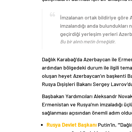
İmzalanan ortak bildiriye göre
imzalandığı anda bulundukları n
geçirdiği yerleşim yerleri Aze
Bu bir alıntı metin örneğidir.
Dağlık Karabağ’da Azerbaycan ile Erme
ardından bölgedeki durum ile ilgili t
oluşan heyet Azerbaycan’ın başkenti B
Rusya Dışişleri Bakanı Sergey Lavrov’d
Başbakan Yardımcıları Aleksandr Nova
Ermenistan ve Rusya’nın imzaladığı üçlü
sağlanması açısından önemli adım oldu
Rusya Devlet Başkanı
Putin’in, “‘Dağ