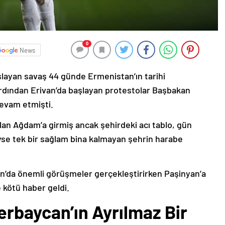
0
News
şlayan savaş 44 günde Ermenistan’ın tarihi
ardından Erivan’da başlayan protestolar Başbakan
devam etmişti.
lan Ağdam’a girmiş ancak şehirdeki acı tablo, gün
deyse tek bir sağlam bina kalmayan şehrin harabe
’da önemli görüşmeler gerçekleştirirken Paşinyan’a
 kötü haber geldi.
erbaycan’ın Ayrılmaz Bir