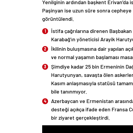
Yenilginin ardından başkent Erivan’da i
Paşinyan ise uzun süre sonra cepheye s
görüntülendi.
İstifa çağrılarına direnen Başbakan
Karabağ’ın yöneticisi Arayik Haruty
İkilinin buluşmasına dair yapılan a
ve normal yaşamın başlaması masaya
Şimdiye kadar 25 bin Ermeninin Dağ
Harutyunyan, savaşta ölen askerleri
Kasım anlaşmasıyla statüsü tamame
bile tanınmıyor.
Azerbaycan ve Ermenistan arasında
desteği açıkça ifade eden Fransa 
bir ziyaret gerçekleştirdi.