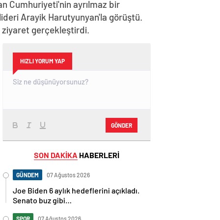
n Cumhuriyeti'nin ayrılmaz bir
lideri Arayik Harutyunyan'la görüştü.
iyaret gerçekleştirdi.
HIZLI YORUM YAP
GÖNDER
SON DAKİKA
HABERLERİ
GÜNDEM
07 Ağustos 2026
Joe Biden 6 aylık hedeflerini açıkladı.
Senato buz gibi…
SPOR
07 Ağustos 2026