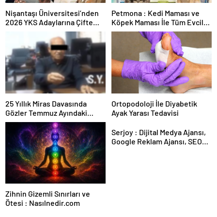
Nişantaşı Üniversitesi’nden
Petmona : Kedi Maması ve
2026 YKS Adaylarına Çifte
Köpek Maması İle Tüm Evcil
Güvence: Sabit Ücret ve
Hayvan Ürünleri
Kesintisiz Burs
25 Yıllık Miras Davasında
Ortopodoloji İle Diyabetik
Gözler Temmuz Ayındaki
Ayak Yarası Tedavisi
Karar Duruşmasına Çevrildi
Serjoy : Dijital Medya Ajansı,
Google Reklam Ajansı, SEO
Ajansı ve Web Tasarım Ajansı
Zihnin Gizemli Sınırları ve
Ötesi : Nasılnedir.com