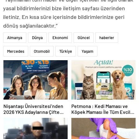
yasal bildirimlerinizi bize iletişim sayfası üzerinden
iletiniz. En kısa süre içerisinde bildirimlerinize geri
dönüş sağlanılacaktır.”
Almanya
Dünya
Ekonomi
Güncel
haberler
Mercedes
Otomobil
Türkiye
Yaşam
Nişantaşı Üniversitesi’nden
Petmona : Kedi Maması ve
2026 YKS Adaylarına Çifte
Köpek Maması İle Tüm Evcil
Güvence: Sabit Ücret ve
Hayvan Ürünleri
Kesintisiz Burs