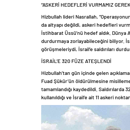
“ASKERİ HEDEFLERİ VURMAMIZ GEREK
Hizbullah lideri Nasrallah, “Operasyonun
da altyapı değildi, askeri hedefleri vurm
İstihbarat Üssü’nü hedef aldık. Dünya A
durdurmaya zorlayabileceğini biliyor. İs
görüşmeleriydi, İsrail’e saldırıları durd
İSRAİL’E 320 FÜZE ATEŞLENDİ
Hizbullah’tan gün içinde gelen açıklama
Fuad Şükür’ün öldürülmesine misilleme ol
tamamlandığı kaydedildi. Saldırılarda 3
kullanıldığı ve İsrail’e ait 11 askeri nok