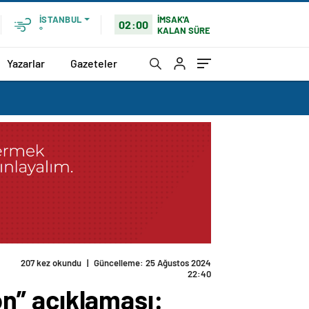
İMSAK'A
İSTANBUL
02:00
KALAN SÜRE
°
Yazarlar
Gazeteler
arar verdik
yon” açıklaması: