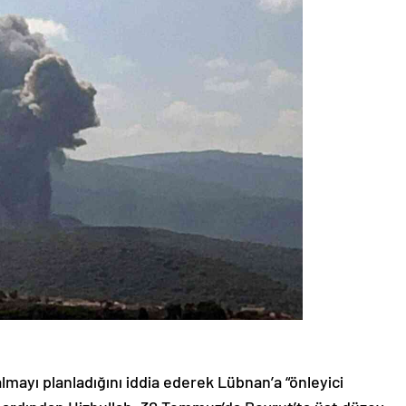
f almayı planladığını iddia ederek Lübnan’a “önleyici
n ardından Hizbullah, 30 Temmuz’da Beyrut’ta üst düzey