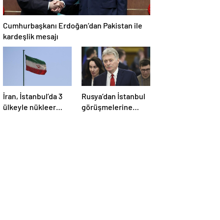
Cumhurbaşkanı Erdoğan’dan Pakistan ile
kardeşlik mesajı
İran, İstanbul’da 3
Rusya’dan İstanbul
ülkeyle nükleer
görüşmelerine
konusunu
ilişkin açıklama
görüşecek