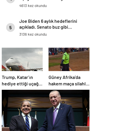
4613 kez okundu
Joe Biden 6 aylık hedeflerini
açıkladı. Senato buz gibi…
5
3136 kez okundu
Trump, Katar’ın
Güney Afrika’da
hediye ettiği uçağın
hakem maça silahla
kendisine değil
çıktı!
Pentagon’a
verileceğini açıkladı