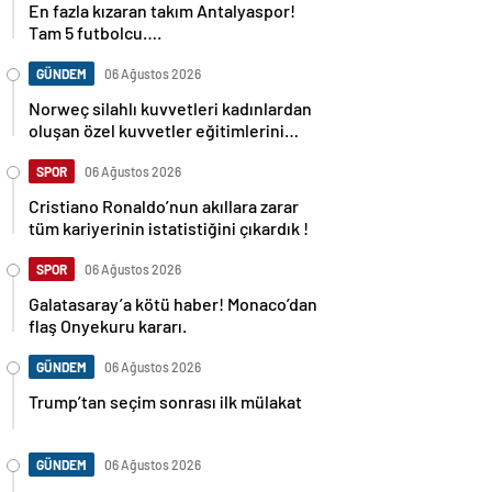
Tam 5 futbolcu….
GÜNDEM
06 Ağustos 2026
Norweç silahlı kuvvetleri kadınlardan
oluşan özel kuvvetler eğitimlerini
başlattı.
SPOR
06 Ağustos 2026
Cristiano Ronaldo’nun akıllara zarar
tüm kariyerinin istatistiğini çıkardık !
SPOR
06 Ağustos 2026
Galatasaray’a kötü haber! Monaco’dan
flaş Onyekuru kararı.
GÜNDEM
06 Ağustos 2026
Trump’tan seçim sonrası ilk mülakat
GÜNDEM
06 Ağustos 2026
Avusturya başbakanı Sebastian Kurz