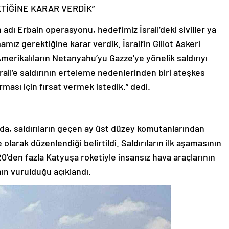
TİĞİNE KARAR VERDİK”
 adı Erbain operasyonu, hedefimiz İsrail’deki siviller ya
amız gerektiğine karar verdik. İsrail’in Glilot Askeri
merikalıların Netanyahu’yu Gazze’ye yönelik saldırıyı
rail’e saldırının erteleme nedenlerinden biri ateşkes
urması için fırsat vermek istedik.” dedi.
da, saldırıların geçen ay üst düzey komutanlarından
arak düzenlendiği belirtildi. Saldırıların ilk aşamasının
20’den fazla Katyuşa roketiyle insansız hava araçlarının
tanın vurulduğu açıklandı.