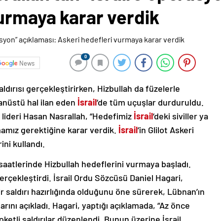
urmaya karar verdik
0
News
aldırısı gerçekleştirirken, Hizbullah da füzelerle
ağanüstü hal ilan eden
İsrail
‘de tüm uçuşlar durduruldu.
h lideri Hasan Nasrallah, “Hedefimiz
İsrail
‘deki siviller ya
rmamız gerektiğine karar verdik.
İsrail
‘in Glilot Askeri
ini kullandı.
 saatlerinde Hizbullah hedeflerini vurmaya başladı.
gerçekleştirdi. İsrail Ordu Sözcüsü Daniel Hagari,
 bir saldırı hazırlığında olduğunu öne sürerek, Lübnan’ın
larını açıkladı. Hagari, yaptığı açıklamada, “Az önce
oketli saldırılar düzenlendi. Bunun üzerine İsrail