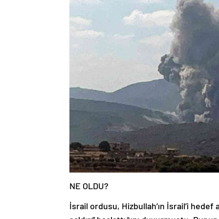
NE OLDU?
İsrail ordusu, Hizbullah’ın İsrail’i hede
saldırı” başlattığını duyurmuştu. Bunu