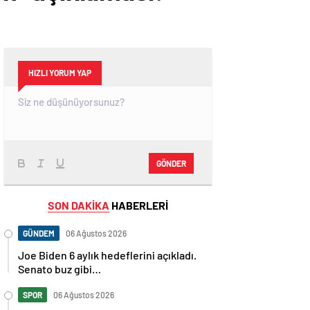
HIZLI YORUM YAP
GÖNDER
SON DAKİKA
HABERLERİ
GÜNDEM
06 Ağustos 2026
Joe Biden 6 aylık hedeflerini açıkladı.
Senato buz gibi…
SPOR
06 Ağustos 2026
En fazla kızaran takım Antalyaspor!