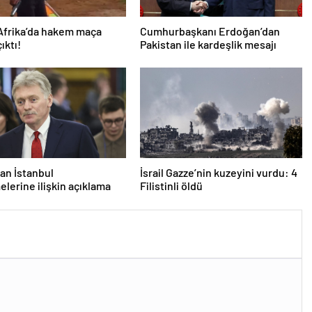
Afrika’da hakem maça
Cumhurbaşkanı Erdoğan’dan
çıktı!
Pakistan ile kardeşlik mesajı
an İstanbul
İsrail Gazze’nin kuzeyini vurdu: 4
lerine ilişkin açıklama
Filistinli öldü