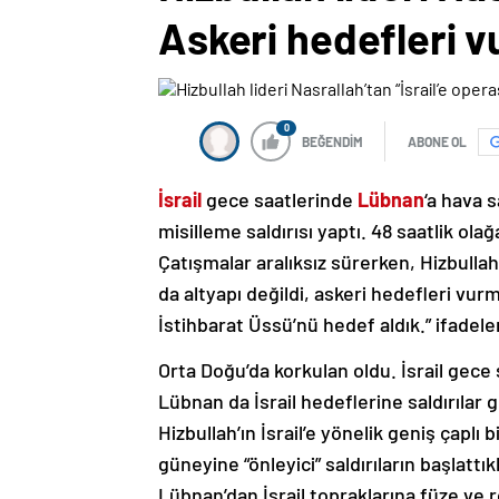
Askeri hedefleri v
0
BEĞENDİM
ABONE OL
İsrail
gece saatlerinde
Lübnan
‘a hava s
misilleme saldırısı yaptı. 48 saatlik ol
Çatışmalar aralıksız sürerken, Hizbulla
da altyapı değildi, askeri hedefleri vu
İstihbarat Üssü’nü hedef aldık.” ifadeler
Orta Doğu’da korkulan oldu. İsrail gece
Lübnan da İsrail hedeflerine saldırılar 
Hizbullah’ın İsrail’e yönelik geniş çaplı
güneyine “önleyici” saldırıların başlattık
Lübnan’dan İsrail topraklarına füze ve r