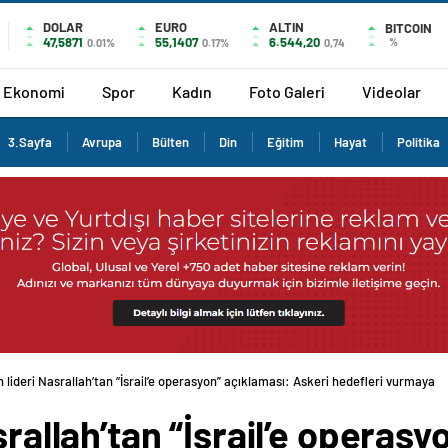
DOLAR
EURO
ALTIN
BITCOIN
47,5871
55,1407
6.544,20
%
0.01%
0.17%
0,74
Ekonomi
Spor
Kadın
Foto Galeri
Videolar
3.Sayfa
Avrupa
Bülten
Din
Eğitim
Hayat
Politika
h lideri Nasrallah’tan “İsrail’e operasyon” açıklaması: Askeri hedefleri vurmaya k
srallah’tan “İsrail’e operas