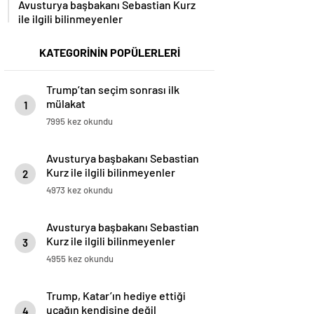
ile ilgili bilinmeyenler
KATEGORİNİN POPÜLERLERİ
Trump’tan seçim sonrası ilk
mülakat
1
7995 kez okundu
Avusturya başbakanı Sebastian
Kurz ile ilgili bilinmeyenler
2
4973 kez okundu
Avusturya başbakanı Sebastian
Kurz ile ilgili bilinmeyenler
3
4955 kez okundu
Trump, Katar’ın hediye ettiği
uçağın kendisine değil
4
Pentagon’a verileceğini açıkladı