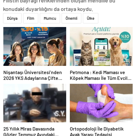
Filistin bayrağı renklerinden oluşan mendille bu
konudaki duyarlılığını da ortaya koydu.
Dünya
Film
Mumcu
Önemli
Ülke
Nişantaşı Üniversitesi’nden
Petmona : Kedi Maması ve
2026 YKS Adaylarına Çifte
Köpek Maması İle Tüm Evcil
Güvence: Sabit Ücret ve
Hayvan Ürünleri
Kesintisiz Burs
25 Yıllık Miras Davasında
Ortopodoloji İle Diyabetik
Gözler Temmuz Ayındaki
Ayak Yarası Tedavisi