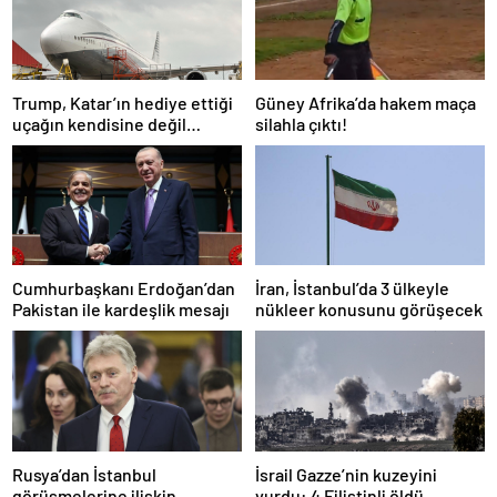
Trump, Katar’ın hediye ettiği
Güney Afrika’da hakem maça
uçağın kendisine değil
silahla çıktı!
Pentagon’a verileceğini
açıkladı
Cumhurbaşkanı Erdoğan’dan
İran, İstanbul’da 3 ülkeyle
Pakistan ile kardeşlik mesajı
nükleer konusunu görüşecek
Rusya’dan İstanbul
İsrail Gazze’nin kuzeyini
görüşmelerine ilişkin
vurdu: 4 Filistinli öldü