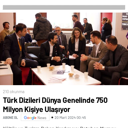
210 okunma
Türk Dizileri Dünya Genelinde 750
Milyon Kişiye Ulaşıyor
20 Mart 2024 00:45
ABONE OL
News