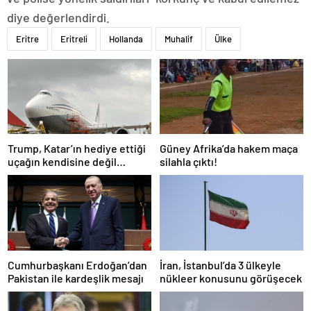
diye değerlendirdi.
Eritre
Eritreli
Hollanda
Muhalif
Ülke
Trump, Katar’ın hediye ettiği
Güney Afrika’da hakem maça
uçağın kendisine değil
silahla çıktı!
Pentagon’a verileceğini
açıkladı
Cumhurbaşkanı Erdoğan’dan
İran, İstanbul’da 3 ülkeyle
Pakistan ile kardeşlik mesajı
nükleer konusunu görüşecek