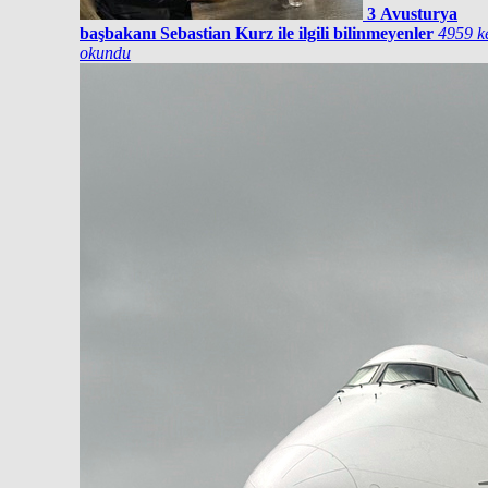
3
Avusturya
başbakanı Sebastian Kurz ile ilgili bilinmeyenler
4959 k
okundu