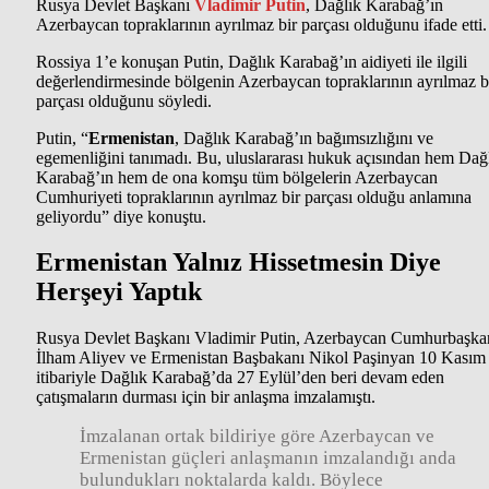
Rusya Devlet Başkanı
Vladimir Putin
, Dağlık Karabağ’ın
Azerbaycan topraklarının ayrılmaz bir parçası olduğunu ifade etti.
Rossiya 1’e konuşan Putin, Dağlık Karabağ’ın aidiyeti ile ilgili
değerlendirmesinde bölgenin Azerbaycan topraklarının ayrılmaz b
parçası olduğunu söyledi.
Putin, “
Ermenistan
, Dağlık Karabağ’ın bağımsızlığını ve
egemenliğini tanımadı. Bu, uluslararası hukuk açısından hem Dağ
Karabağ’ın hem de ona komşu tüm bölgelerin Azerbaycan
Cumhuriyeti topraklarının ayrılmaz bir parçası olduğu anlamına
geliyordu” diye konuştu.
Ermenistan Yalnız Hissetmesin Diye
Herşeyi Yaptık
Rusya Devlet Başkanı Vladimir Putin, Azerbaycan Cumhurbaşka
İlham Aliyev ve Ermenistan Başbakanı Nikol Paşinyan 10 Kasım
itibariyle Dağlık Karabağ’da 27 Eylül’den beri devam eden
çatışmaların durması için bir anlaşma imzalamıştı.
İmzalanan ortak bildiriye göre Azerbaycan ve
Ermenistan güçleri anlaşmanın imzalandığı anda
bulundukları noktalarda kaldı. Böylece