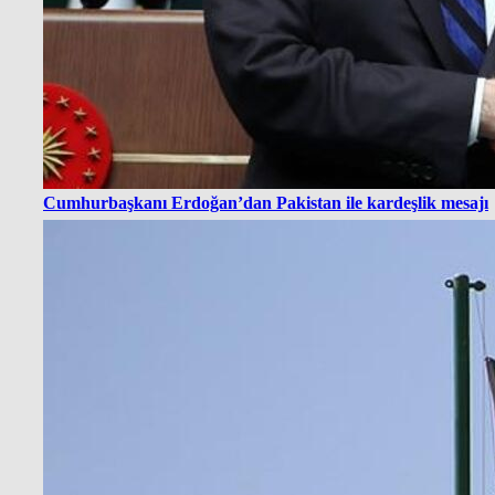
Cumhurbaşkanı Erdoğan’dan Pakistan ile kardeşlik mesajı