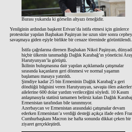
Burası yukarıda ki görselin altyazı örneğidir.
Yenilginin ardından başkent Erivan’da istifa etmesi için günlerce
protestolar yapılan Başbakan Paşinyan ise uzun süre sonra cephe
savaşmaya giden eşiyle birlikte bir cenaze töreninde görüntülendi.
İstifa çağrılarına direnen Başbakan Nikol Paşinyan, dünyad
hiçbir ülkenin tanımadığı Dağlık Karabağ’ın yöneticisi Ara
Harutyunyan’la görüştü.
İkilinin buluşmasına dair yapılan açıklamada çatışmalar
sırasında kaçanların geri dönmesi ve normal yaşamın
başlaması masaya yatırıldı.
Şimdiye kadar 25 bin Ermeninin Dağlık Karabağ’a geri
döndüğü bilgisini veren Harutyunyan, savaşta ölen askerler
ailelerine 600 dolar yardım verileceğini söyledi. 10 Kasım
anlaşmasıyla statüsü tamamen belirsiz kalan Dağlık Karaba
Ermenistan tarafından bile tanınmıyor.
Azerbaycan ve Ermenistan arasındaki çatışmalar devam
ederken Ermenistan’a verdiği desteği açıkça ifade eden Fra
Cumhurbaşkanı Macron ise hafta sonunda dikkat çeken bir
ziyaret gerçekleştirdi.