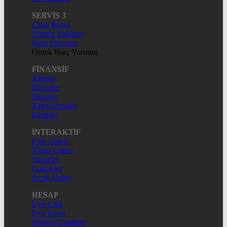
SERVİS 3
Canlı Borsa
Namaz Vakitleri
Puan Durumu
Örnek Burç Yorumu
FİNANSİF
Altınlar
Dövizler
Hisseler
Kripto Paralar
Pariteler
İNTERAKTİF
Foto Galeri
Video Galeri
Yazarlar
Gazeteler
Sıcak Haber
HESAP
Üye Giriş
Üye Kayıt
Şifremi Unuttum