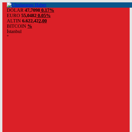
DOLAR
47,7098
0.17%
EURO
55,0482
0.05%
ALTIN
6.622,42
2,00
BITCOIN
%
İstanbul
°