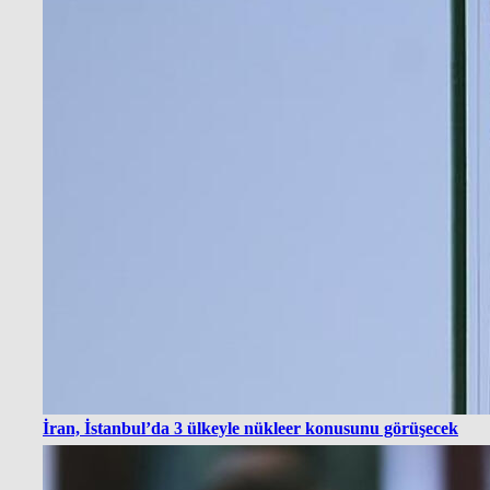
İran, İstanbul’da 3 ülkeyle nükleer konusunu görüşecek