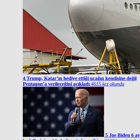
4
Trump, Katar’ın hediye ettiği uçağın kendisine değil
Pentagon’a verileceğini açıkladı
4615 kez okundu
5
Joe Biden 6 ay