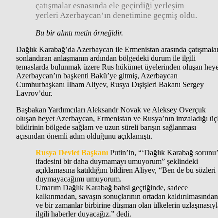
çatışmalar esnasında ele geçirdiği yerleşim
yerleri Azerbaycan’ın denetimine geçmiş oldu.
Bu bir alıntı metin örneğidir.
Dağlık Karabağ’da Azerbaycan ile Ermenistan arasında çatışmalar
sonlandıran anlaşmanın ardından bölgedeki durum ile ilgili
temaslarda bulunmak üzere Rus hükümet üyelerinden oluşan heye
Azerbaycan’ın başkenti Bakü’ye gitmiş, Azerbaycan
Cumhurbaşkanı İlham Aliyev, Rusya Dışişleri Bakanı Sergey
Lavrov’dur.
Başbakan Yardımcıları Aleksandr Novak ve Aleksey Overçuk
oluşan heyet Azerbaycan, Ermenistan ve Rusya’nın imzaladığı üç
bildirinin bölgede sağlam ve uzun süreli barışın sağlanması
açısından önemli adım olduğunu açıklamıştı.
Rusya Devlet Başkanı
Putin’in, “‘Dağlık Karabağ sorunu
ifadesini bir daha duymamayı umuyorum” şeklindeki
açıklamasına katıldığını bildiren Aliyev, “Ben de bu sözleri
duymayacağımı umuyorum.
Umarım Dağlık Karabağ bahsi geçtiğinde, sadece
kalkınmadan, savaşın sonuçlarının ortadan kaldırılmasından
ve bir zamanlar birbirine düşman olan ülkelerin uzlaşmasıyl
ilgili haberler duyacağız.” dedi.