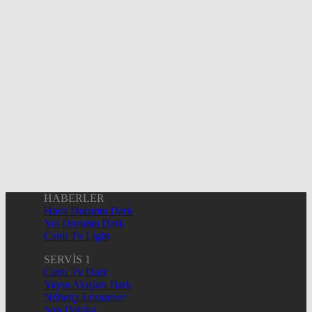
HABERLER
Hava Durumu Dark
Yol Durumu Dark
Canlı Tv Light
SERVİS 1
Canlı Tv Dark
Yayın Akışları Dark
Nöbetçi Eczaneler
Son Dakika