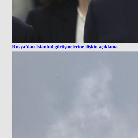
Rusya’dan İstanbul görüşmelerine ilişkin açıklama