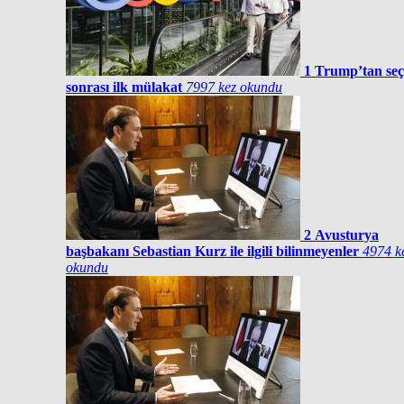
1
Trump’tan se
sonrası ilk mülakat
7997 kez okundu
2
Avusturya
başbakanı Sebastian Kurz ile ilgili bilinmeyenler
4974 k
okundu