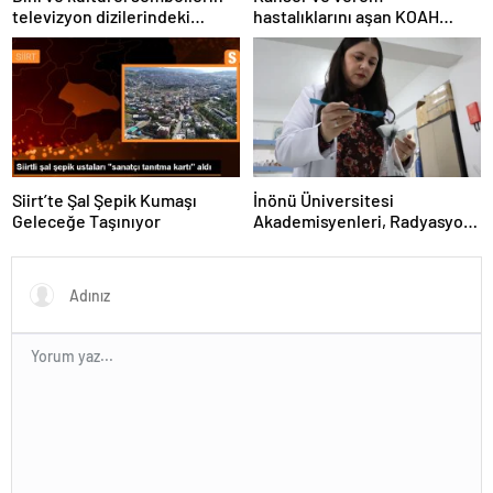
televizyon dizilerindeki
hastalıklarını aşan KOAH
temsili üzerine panel
hastası hayata tutundu
düzenlendi
Siirt’te Şal Şepik Kumaşı
İnönü Üniversitesi
Geleceğe Taşınıyor
Akademisyenleri, Radyasyon
Kalkanı Üretti