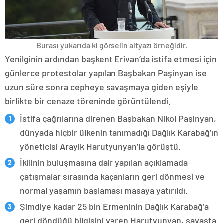
Burası yukarıda ki görselin altyazı örneğidir.
Yenilginin ardından başkent Erivan’da istifa etmesi için
günlerce protestolar yapılan Başbakan Paşinyan ise
uzun süre sonra cepheye savaşmaya giden eşiyle
birlikte bir cenaze töreninde görüntülendi.
İstifa çağrılarına direnen Başbakan Nikol Paşinyan,
dünyada hiçbir ülkenin tanımadığı Dağlık Karabağ’ın
yöneticisi Arayik Harutyunyan’la görüştü.
İkilinin buluşmasına dair yapılan açıklamada
çatışmalar sırasında kaçanların geri dönmesi ve
normal yaşamın başlaması masaya yatırıldı.
Şimdiye kadar 25 bin Ermeninin Dağlık Karabağ’a
geri döndüğü bilgisini veren Harutyunyan, savaşta