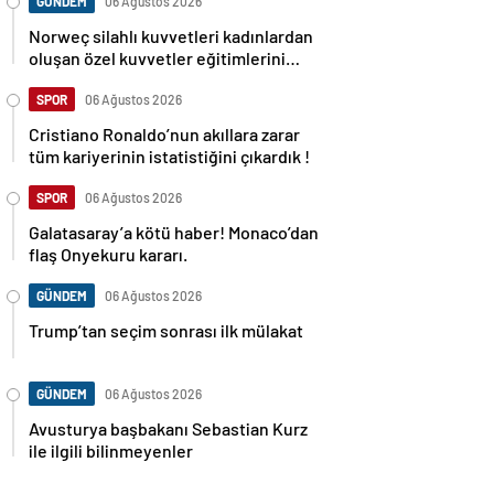
GÜNDEM
06 Ağustos 2026
Norweç silahlı kuvvetleri kadınlardan
oluşan özel kuvvetler eğitimlerini
başlattı.
SPOR
06 Ağustos 2026
Cristiano Ronaldo’nun akıllara zarar
tüm kariyerinin istatistiğini çıkardık !
SPOR
06 Ağustos 2026
Galatasaray’a kötü haber! Monaco’dan
flaş Onyekuru kararı.
GÜNDEM
06 Ağustos 2026
Trump’tan seçim sonrası ilk mülakat
GÜNDEM
06 Ağustos 2026
Avusturya başbakanı Sebastian Kurz
ile ilgili bilinmeyenler