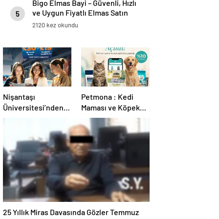
Bigo Elmas Bayi – Güvenli, Hızlı
ve Uygun Fiyatlı Elmas Satın
5
Almanın Yeni Adresi
2120 kez okundu
Nişantaşı
Petmona : Kedi
Üniversitesi’nden
Maması ve Köpek
2026 YKS
Maması İle Tüm
Adaylarına Çifte
Evcil Hayvan
Güvence: Sabit
Ürünleri
Ücret ve Kesintisiz
Burs
25 Yıllık Miras Davasında Gözler Temmuz