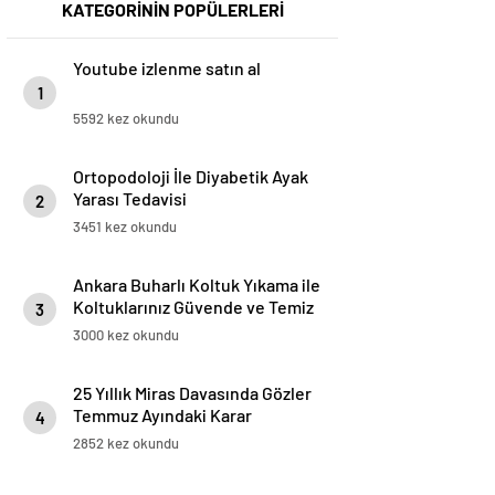
KATEGORİNİN POPÜLERLERİ
Youtube izlenme satın al
1
5592 kez okundu
Ortopodoloji İle Diyabetik Ayak
Yarası Tedavisi
2
3451 kez okundu
Ankara Buharlı Koltuk Yıkama ile
Koltuklarınız Güvende ve Temiz
3
Kalıyor
3000 kez okundu
25 Yıllık Miras Davasında Gözler
Temmuz Ayındaki Karar
4
Duruşmasına Çevrildi
2852 kez okundu