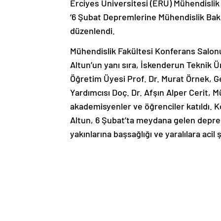
Erciyes Üniversitesi (ERÜ) Mühendislik
‘6 Şubat Depremlerine Mühendislik Bak
düzenlendi.
Mühendislik Fakültesi Konferans Salonu
Altun’un yanı sıra, İskenderun Teknik Ü
Öğretim Üyesi Prof. Dr. Murat Örnek, G
Yardımcısı Doç. Dr. Afşın Alper Cerit, 
akademisyenler ve öğrenciler katıldı. 
Altun, 6 Şubat’ta meydana gelen depre
yakınlarına başsağlığı ve yaralılara aci
duyduklarına dikkat çeken Rektör Prof. 
acı deneyim ve tecrübeler söz konusu 
Çünkü insanların acı hatıraları söz ko
izolatörler hakkında katılımcılara bilgi 
sınırlamaları olduğunu belirterek; “Binan
Bu sefer binada devrilme meydana gelir