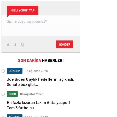
HIZLI YORUM YAP
GÖNDER
SON DAKİKA
HABERLERİ
GÜNDEM
06 Ağustos 2026
Joe Biden 6 aylık hedeflerini açıkladı.
Senato buz gibi…
SPOR
06 Ağustos 2026
En fazla kızaran takım Antalyaspor!
Tam 5 futbolcu….