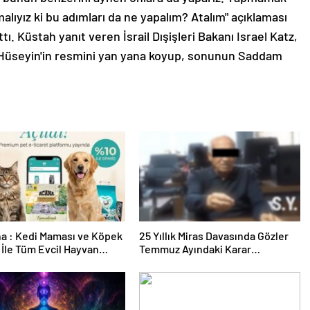
malıyız ki bu adımları da ne yapalım? Atalım" açıklaması
 Küstah yanıt veren İsrail Dışişleri Bakanı Israel Katz,
m Hüseyin'in resmini yan yana koyup, sonunun Saddam
a : Kedi Maması ve Köpek
25 Yıllık Miras Davasında Gözler
İle Tüm Evcil Hayvan
Temmuz Ayındaki Karar
i
Duruşmasına Çevrildi