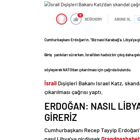
0
BEĞENDİM
ABONE OL
Cumhurbaşkanı Erdoğan'ın, "Biz nasıl Karabağ'a, Libya'ya g
Giriş
yankıları sürerken, İsrail'den hadsiz bir çıkış daha gel
söyleyerek NATO'dan çıkarılması için çağrıda bulundu.
İsrail
Dışişleri Bakanı Israel Katz, skan
çıkarılması çağrısı yaptı.
ERDOĞAN: NASIL LİBYA'
GİRERİZ
Cumhurbaşkanı Recep Tayyip Erdoğan'ın 
nasıl Libya'ya girdiysek
Grandpashabet