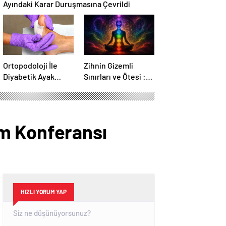
Ayındaki Karar Duruşmasına Çevrildi
Ortopodoloji İle
Zihnin Gizemli
Diyabetik Ayak
Sınırları ve Ötesi :
Yarası Tedavisi
Nasılnedir.com
em Konferansı
HIZLI YORUM YAP