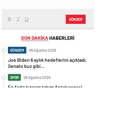
GÖNDER
SON DAKİKA
HABERLERİ
GÜNDEM
06 Ağustos 2026
Joe Biden 6 aylık hedeflerini açıkladı.
Senato buz gibi…
SPOR
06 Ağustos 2026
En fazla kızaran takım Antalyaspor!
Tam 5 futbolcu….
GÜNDEM
06 Ağustos 2026
Norweç silahlı kuvvetleri kadınlardan
oluşan özel kuvvetler eğitimlerini
başlattı.
SPOR
06 Ağustos 2026