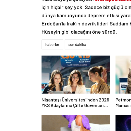
için hiçbir şey yok. Sadece biz güçlü ol
dünya kamuoyunda deprem etkisi yarattı.
Erdoğan'la Irak'ın devrik lideri Sadda
Hüseyin gibi olacağını öne sürdü.
haberler
son dakika
Nişantaşı Üniversitesi’nden 2026
Petmon
YKS Adaylarına Çifte Güvence:
Maması 
Sabit Ücret ve Kesintisiz Burs
Ürünler