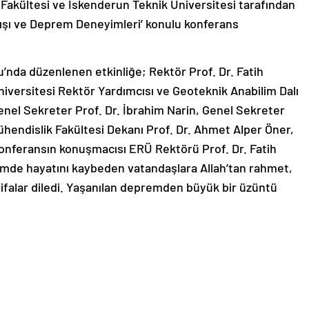
 Fakültesi ve İskenderun Teknik Üniversitesi tarafından
ışı ve Deprem Deneyimleri’ konulu konferans
’nda düzenlenen etkinliğe; Rektör Prof. Dr. Fatih
niversitesi Rektör Yardımcısı ve Geoteknik Anabilim Dalı
enel Sekreter Prof. Dr. İbrahim Narin, Genel Sekreter
Mühendislik Fakültesi Dekanı Prof. Dr. Ahmet Alper Öner,
Konferansın konuşmacısı ERÜ Rektörü Prof. Dr. Fatih
mde hayatını kaybeden vatandaşlara Allah’tan rahmet,
l şifalar diledi. Yaşanılan depremden büyük bir üzüntü
Dr. Altun; “Yaşanmışlıkları unutmamak ve özellikle de
ise mutlaka beyinlerin onu unutması çok kolay olmuyor.
nusu” dedi. Son dönemlerde kamuoyunda sıkça yer alan
veren Rektör Prof. Dr. Altun, izolatörlerin kullanım
ın yüksekliği arttıkça izolatör kullanımı sıkıntıya girer.
. Ancak şu anda kullanılan sistemlere baktığımızda