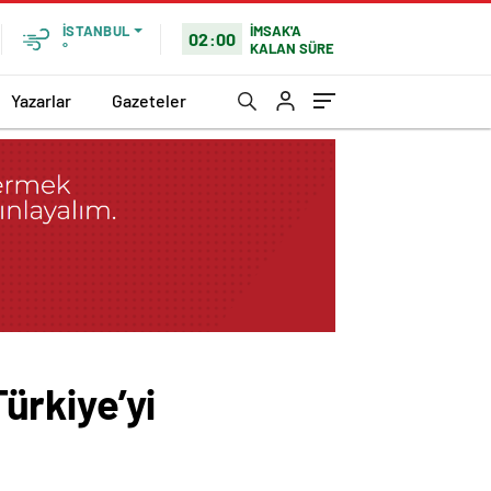
İMSAK'A
İSTANBUL
02:00
KALAN SÜRE
°
Yazarlar
Gazeteler
Türkiye’yi