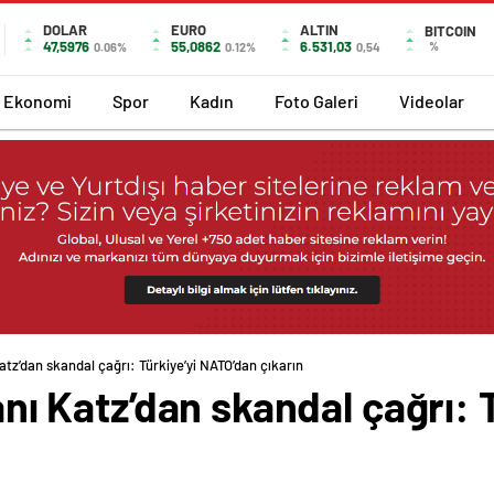
DOLAR
EURO
ALTIN
BITCOIN
47,5976
55,0862
6.531,03
%
0.06%
0.12%
0,54
Ekonomi
Spor
Kadın
Foto Galeri
Videolar
 Katz’dan skandal çağrı: Türkiye’yi NATO’dan çıkarın
kanı Katz’dan skandal çağrı: 