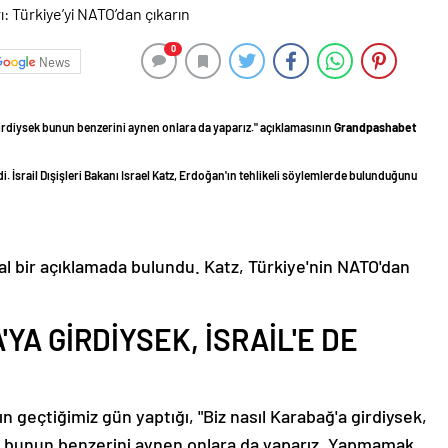
0
News
irdiysek bunun benzerini aynen onlara da yaparız." açıklamasının
Grandpashabet
di. İsrail Dışişleri Bakanı Israel Katz, Erdoğan'ın tehlikeli söylemlerde bulunduğunu
dal bir açıklamada bulundu. Katz, Türkiye'nin NATO'dan
YA GİRDİYSEK, İSRAİL'E DE
geçtiğimiz gün yaptığı, "Biz nasıl Karabağ'a girdiysek,
bunun benzerini aynen onlara da yaparız. Yapmamak