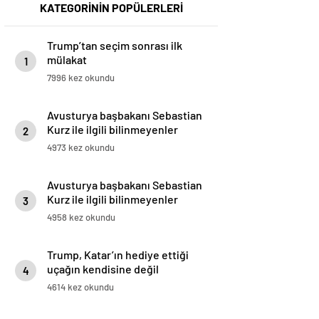
KATEGORİNİN POPÜLERLERİ
Trump’tan seçim sonrası ilk
mülakat
1
7996 kez okundu
Avusturya başbakanı Sebastian
Kurz ile ilgili bilinmeyenler
2
4973 kez okundu
Avusturya başbakanı Sebastian
Kurz ile ilgili bilinmeyenler
3
4958 kez okundu
Trump, Katar’ın hediye ettiği
uçağın kendisine değil
4
Pentagon’a verileceğini açıkladı
4614 kez okundu