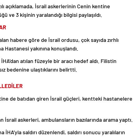
zılı açıklamada, İsrail askerlerinin Cenin kentine
ü ve 3 kişinin yaralandığı bilgisi paylaşıldı.
LAR
alan habere göre de İsrail ordusu, çok sayıda zırhlı
ina Hastanesi yakınına konuşlandı.
HA’dan atılan füzeyle bir aracı hedef aldı. Filistin
ız bedenine ulaştıklarını belirtti.
LLEDİLER
ine de batıdan giren İsrail güçleri, kentteki hastanelere
n İsrail askerleri, ambulansların bazılarında arama yaptı.
İHA’yla saldırı düzenlendi, saldırı sonucu yaralıların