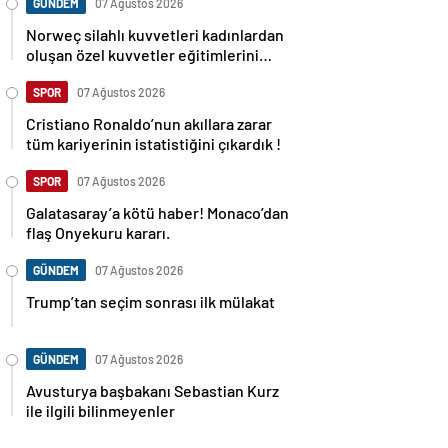
GÜNDEM
07 Ağustos 2026
Norweç silahlı kuvvetleri kadınlardan
oluşan özel kuvvetler eğitimlerini
başlattı.
SPOR
07 Ağustos 2026
Cristiano Ronaldo’nun akıllara zarar
tüm kariyerinin istatistiğini çıkardık !
SPOR
07 Ağustos 2026
Galatasaray’a kötü haber! Monaco’dan
flaş Onyekuru kararı.
GÜNDEM
07 Ağustos 2026
Trump’tan seçim sonrası ilk mülakat
GÜNDEM
07 Ağustos 2026
Avusturya başbakanı Sebastian Kurz
ile ilgili bilinmeyenler