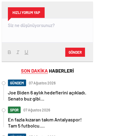
HIZLI YORUM YAP
GÖNDER
SON DAKİKA
HABERLERİ
GÜNDEM
07 Ağustos 2026
Joe Biden 6 aylık hedeflerini açıkladı.
Senato buz gibi…
SPOR
07 Ağustos 2026
En fazla kızaran takım Antalyaspor!
Tam 5 futbolcu….