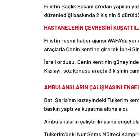
Filistin Sağlık Bakanlığı’ndan yapılan ya
düzenlediği baskında 2 kişinin öldürüldüğ
HASTANELERİN ÇEVRESİNİ KUŞATTI
Filistin resmi haber ajansı WAFA’da yer 
araçlarla Cenin kentine girerek İbn-i S
İsrail ordusu, Cenin kentinin güneyinde İ
Kızılayı, söz konusu araçta 3 kişinin cans
AMBULANSLARIN ÇALIŞMASINI ENGE
Batı Şeria’nın kuzeyindeki Tulkerim kent
baskın yaptı ve kuşatma altına aldı.
Ambulansların çalıştırılmasına engel ola
Tulkerim’deki Nur Şems Mülteci Kampı’na 