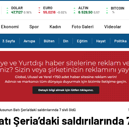
DOLAR
EURO
ALTIN
BITCOIN
47,7127
55,0216
6.529,50
%
0.16%
-0.02%
0,57
Ekonomi
Spor
Kadın
Foto Galeri
Videolar
3.Sayfa
Avrupa
Bülten
Din
Eğitim
Hayat
Politika
dusunun Batı Şeria’daki saldırılarında 7 sivil öldü
ı Şeria’daki saldırılarında 7