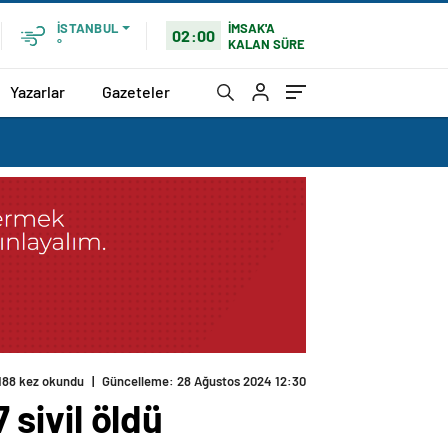
İMSAK'A
İSTANBUL
02:00
KALAN SÜRE
°
Yazarlar
Gazeteler
188 kez okundu
|
Güncelleme: 28 Ağustos 2024 12:30
 sivil öldü