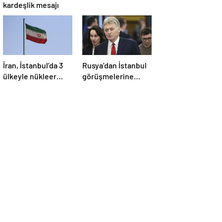
kardeşlik mesajı
İran, İstanbul’da 3
Rusya’dan İstanbul
ülkeyle nükleer
görüşmelerine
konusunu
ilişkin açıklama
görüşecek