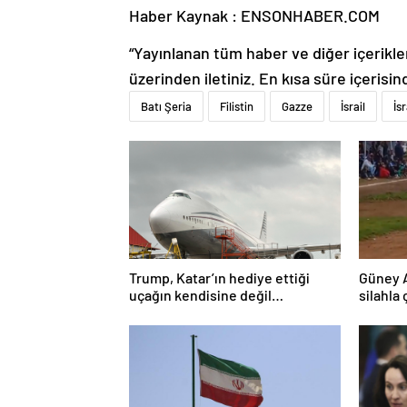
Haber Kaynak : ENSONHABER.COM
“Yayınlanan tüm haber ve diğer içerikler i
üzerinden iletiniz. En kısa süre içerisin
Batı Şeria
Filistin
Gazze
İsrail
İs
Trump, Katar’ın hediye ettiği
Güney 
uçağın kendisine değil
silahla 
Pentagon’a verileceğini açıkladı