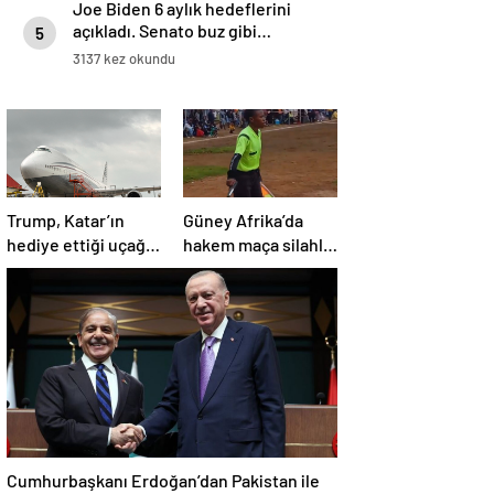
Joe Biden 6 aylık hedeflerini
açıkladı. Senato buz gibi…
5
3137 kez okundu
Trump, Katar’ın
Güney Afrika’da
hediye ettiği uçağın
hakem maça silahla
kendisine değil
çıktı!
Pentagon’a
verileceğini açıkladı
Cumhurbaşkanı Erdoğan’dan Pakistan ile