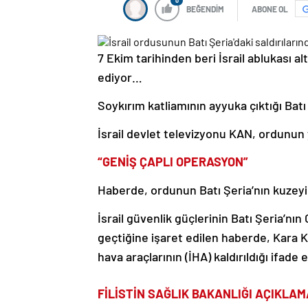
0
BEĞENDİM
ABONE OL
7 Ekim tarihinden beri İsrail ablukası al
ediyor…
Soykırım katliamının ayyuka çıktığı Batı 
İsrail devlet televizyonu KAN, ordunun ye
“GENİŞ ÇAPLI OPERASYON”
Haberde, ordunun Batı Şeria’nın kuzeyind
İsrail güvenlik güçlerinin Batı Şeria’nı
geçtiğine işaret edilen haberde, Kara K
hava araçlarının (İHA) kaldırıldığı ifade e
FİLİSTİN SAĞLIK BAKANLIĞI AÇIKLAM