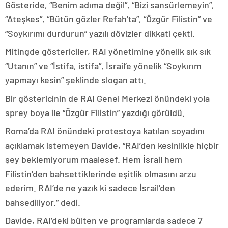
Gösteride, “Benim adıma değil”, “Bizi sansürlemeyin”,
“Ateşkes”, “Bütün gözler Refah’ta”, “Özgür Filistin” ve
“Soykırımı durdurun” yazılı dövizler dikkati çekti.
Mitingde göstericiler, RAI yönetimine yönelik sık sık
“Utanın” ve “İstifa, istifa”, İsrail’e yönelik “Soykırım
yapmayı kesin” şeklinde slogan attı.
Bir göstericinin de RAI Genel Merkezi önündeki yola
sprey boya ile “Özgür Filistin” yazdığı görüldü.
Roma’da RAI önündeki protestoya katılan soyadını
açıklamak istemeyen Davide, “RAI’den kesinlikle hiçbir
şey beklemiyorum maalesef. Hem İsrail hem
Filistin’den bahsettiklerinde eşitlik olmasını arzu
ederim. RAI’de ne yazık ki sadece İsrail’den
bahsediliyor.” dedi.
Davide, RAI’deki bülten ve programlarda sadece 7