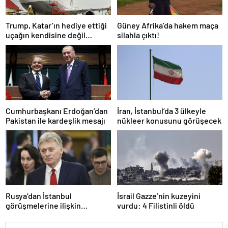
Trump, Katar’ın hediye ettiği
Güney Afrika’da hakem maça
uçağın kendisine değil
silahla çıktı!
Pentagon’a verileceğini
açıkladı
Cumhurbaşkanı Erdoğan’dan
İran, İstanbul’da 3 ülkeyle
Pakistan ile kardeşlik mesajı
nükleer konusunu görüşecek
Rusya’dan İstanbul
İsrail Gazze’nin kuzeyini
görüşmelerine ilişkin
vurdu: 4 Filistinli öldü
açıklama