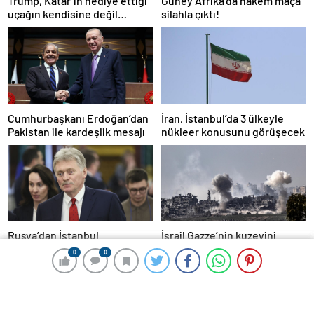
Trump, Katar’ın hediye ettiği
Güney Afrika’da hakem maça
uçağın kendisine değil
silahla çıktı!
Pentagon’a verileceğini
açıkladı
Cumhurbaşkanı Erdoğan’dan
İran, İstanbul’da 3 ülkeyle
Pakistan ile kardeşlik mesajı
nükleer konusunu görüşecek
Rusya’dan İstanbul
İsrail Gazze’nin kuzeyini
görüşmelerine ilişkin
vurdu: 4 Filistinli öldü
0
0
0
0
açıklama
HABER