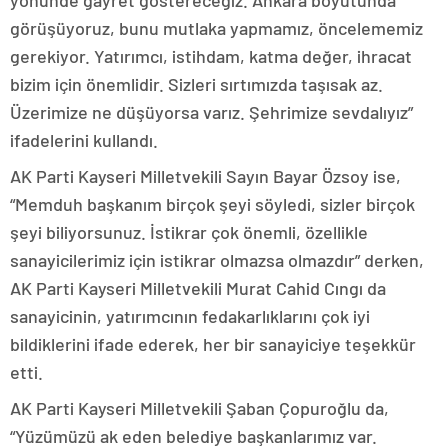
yönünde gayret göstereceğiz. Ankara boyutunda
görüşüyoruz, bunu mutlaka yapmamız, öncelememiz
gerekiyor. Yatırımcı, istihdam, katma değer, ihracat
bizim için önemlidir. Sizleri sırtımızda taşısak az.
Üzerimize ne düşüyorsa varız. Şehrimize sevdalıyız”
ifadelerini kullandı.
AK Parti Kayseri Milletvekili Sayın Bayar Özsoy ise,
“Memduh başkanım birçok şeyi söyledi, sizler birçok
şeyi biliyorsunuz. İstikrar çok önemli, özellikle
sanayicilerimiz için istikrar olmazsa olmazdır” derken,
AK Parti Kayseri Milletvekili Murat Cahid Cıngı da
sanayicinin, yatırımcının fedakarlıklarını çok iyi
bildiklerini ifade ederek, her bir sanayiciye teşekkür
etti.
AK Parti Kayseri Milletvekili Şaban Çopuroğlu da,
“Yüzümüzü ak eden belediye başkanlarımız var.