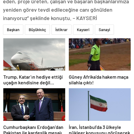
eden, proje üreten, çalışan ve başaran başkanlarımıza
yeniden görev tevdi edileceğine canı gönülden
inanıyoruz” şeklinde konuştu. – KAYSERİ
Başkan
Büyükkılıç
İstikrar
Kayseri
Sanayi
Trump, Katar’ın hediye ettiği
Güney Afrika’da hakem maça
uçağın kendisine değil
silahla çıktı!
Pentagon’a verileceğini
açıkladı
Cumhurbaşkanı Erdoğan’dan
İran, İstanbul’da 3 ülkeyle
Pakistan ile kardeşlik mesajı
nükleer konusunu görüşecek