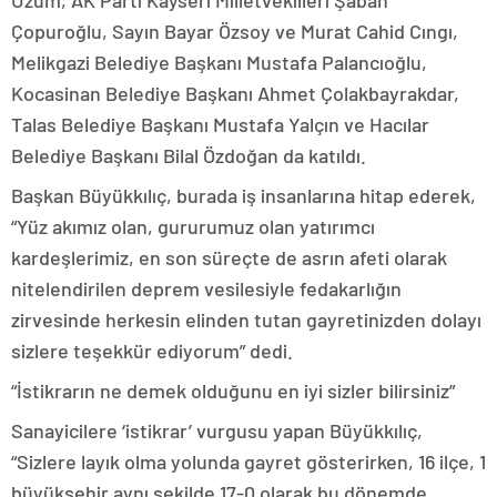
Üzüm, AK Parti Kayseri Milletvekilleri Şaban
Çopuroğlu, Sayın Bayar Özsoy ve Murat Cahid Cıngı,
Melikgazi Belediye Başkanı Mustafa Palancıoğlu,
Kocasinan Belediye Başkanı Ahmet Çolakbayrakdar,
Talas Belediye Başkanı Mustafa Yalçın ve Hacılar
Belediye Başkanı Bilal Özdoğan da katıldı.
Başkan Büyükkılıç, burada iş insanlarına hitap ederek,
“Yüz akımız olan, gururumuz olan yatırımcı
kardeşlerimiz, en son süreçte de asrın afeti olarak
nitelendirilen deprem vesilesiyle fedakarlığın
zirvesinde herkesin elinden tutan gayretinizden dolayı
sizlere teşekkür ediyorum” dedi.
“İstikrarın ne demek olduğunu en iyi sizler bilirsiniz”
Sanayicilere ‘istikrar’ vurgusu yapan Büyükkılıç,
“Sizlere layık olma yolunda gayret gösterirken, 16 ilçe, 1
büyükşehir aynı şekilde 17-0 olarak bu dönemde