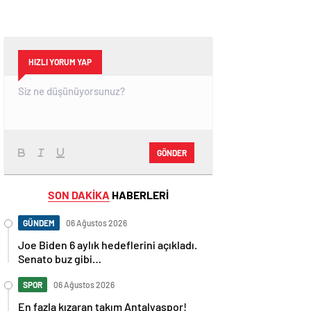
HIZLI YORUM YAP
GÖNDER
SON DAKİKA
HABERLERİ
GÜNDEM
06 Ağustos 2026
Joe Biden 6 aylık hedeflerini açıkladı.
Senato buz gibi…
SPOR
06 Ağustos 2026
En fazla kızaran takım Antalyaspor!