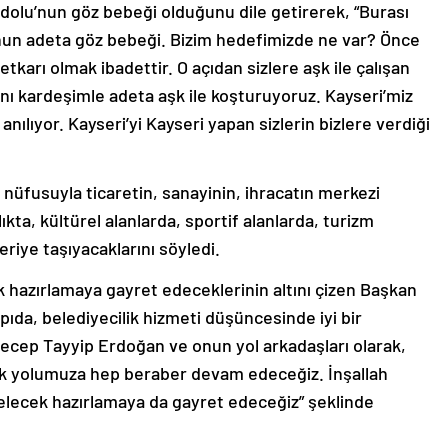
adolu’nun göz bebeği olduğunu dile getirerek, “Burası
’nun adeta göz bebeği. Bizim hedefimizde ne var? Önce
karı olmak ibadettir. O açıdan sizlere aşk ile çalışan
nı kardeşimle adeta aşk ile koşturuyoruz. Kayseri’miz
nılıyor. Kayseri’yi Kayseri yapan sizlerin bizlere verdiği
 nüfusuyla ticaretin, sanayinin, ihracatın merkezi
a, kültürel alanlarda, sportif alanlarda, turizm
riye taşıyacaklarını söyledi.
k hazırlamaya gayret edeceklerinin altını çizen Başkan
apıda, belediyecilik hizmeti düşüncesinde iyi bir
cep Tayyip Erdoğan ve onun yol arkadaşları olarak,
ak yolumuza hep beraber devam edeceğiz. İnşallah
gelecek hazırlamaya da gayret edeceğiz” şeklinde