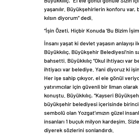
Büyükkılıç, “El ele gönül gönüle Sizin i
yaşanılır. Büyükşehirlerin konforu var, b
kılsın diyorum” dedi.
“İşin Özeti, Hiçbir Konuda ‘Bu Bizim İşi
İnsanı yaşat ki devlet yaşasın anlayışı 
Büyükkılıç, Büyükşehir Belediyesi’nin sa
bahsetti. Büyükkılıç “Okul ihtiyacı var b
ihtiyacı var belediye. Yani diyoruz ki iş
Her işe sahip çıkıyor, el ele gönül ver
yatırımcılar için güvenli bir liman olar
konuştu. Büyükkılıç, “Kayseri Büyükşehir
büyükşehir belediyesi içerisinde birinci 
sembolü olan Yozgat’ımızın güzel insanla
insanları 1 buçuk milyon kardeşim. Sizle
diyerek sözlerini sonlandırdı.