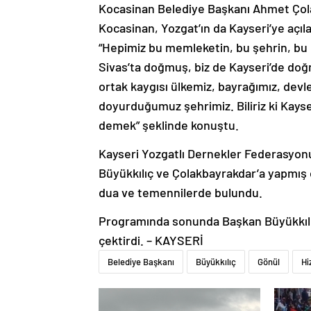
Kocasinan Belediye Başkanı Ahmet Çolak
Kocasinan, Yozgat’ın da Kayseri’ye açı
“Hepimiz bu memleketin, bu şehrin, bu ül
Sivas’ta doğmuş, biz de Kayseri’de doğ
ortak kaygısı ülkemiz, bayrağımız, devle
doyurduğumuz şehrimiz. Biliriz ki Kays
demek” şeklinde konuştu.
Kayseri Yozgatlı Dernekler Federasyon
Büyükkılıç ve Çolakbayrakdar’a yapmış 
dua ve temennilerde bulundu.
Programında sonunda Başkan Büyükkılıç, 
çektirdi. – KAYSERİ
Belediye Başkanı
Büyükkılıç
Gönül
Hi