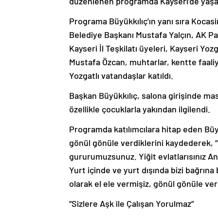
düzenlenen programda Kayseri’de yaşaya
Programa Büyükkılıç’ın yanı sıra Kocas
Belediye Başkanı Mustafa Yalçın, AK Parti
Kayseri İl Teşkilatı üyeleri, Kayseri Y
Mustafa Özcan, muhtarlar, kentte faaliy
Yozgatlı vatandaşlar katıldı.
Başkan Büyükkılıç, salona girişinde mas
özellikle çocuklarla yakından ilgilendi.
Programda katılımcılara hitap eden Büyük
gönül gönüle verdiklerini kaydederek, “Ka
gururumuzsunuz. Yiğit evlatlarısınız An
Yurt içinde ve yurt dışında bizi bağrına 
olarak el ele vermişiz, gönül gönüle ver
“Sizlere Aşk ile Çalışan Yorulmaz”