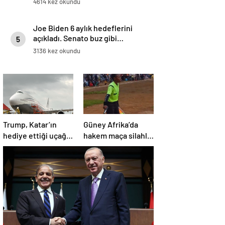
4614 kez okundu
Joe Biden 6 aylık hedeflerini
açıkladı. Senato buz gibi…
5
3136 kez okundu
Trump, Katar’ın
Güney Afrika’da
hediye ettiği uçağın
hakem maça silahla
kendisine değil
çıktı!
Pentagon’a
verileceğini açıkladı