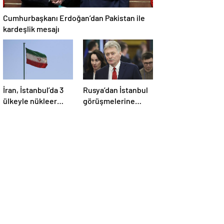
Cumhurbaşkanı Erdoğan’dan Pakistan ile
kardeşlik mesajı
İran, İstanbul’da 3
Rusya’dan İstanbul
ülkeyle nükleer
görüşmelerine
konusunu
ilişkin açıklama
görüşecek