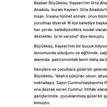
Başkan Büyükkılıç, Kayseri’nin Orta An
Anadolu, burası Kayseri, Orta Anadolu
insan. İnsana hizmet etmek, onun hizmet
yorulmaz diyerek 16 ilçe belediye başka
her yerde, belediyecilikte model olarak a
destekler. İyi ki varsınız” diye konuştu.
Büyükkılıç, Kayseri’nin bir buçuk milyon
konumunda olduğunu ve eğitimde, sağlıkt
alanında, gastronomide kenti daha da ile
Gençlere ve çocuklara güzel bir gelece
Büyükkılıç, “Allah’a şükürler olsun, alty
noktadayız. Sayın Cumhurbaşkanımız Re
ona destek veren Cumhur İttifakı olar
gençlerimize, çocuklarımıza güzel bir 
konuştu.