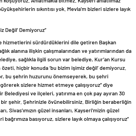
çin koşuyoruz. Anlatmakla bitmez. Kayseri anlatılmaz
üyükşehirlerin sıkıntısı yok. Mevla’m bizleri sizlere layık
miz Değil’ Demiyoruz”
ile hizmetlerini sürdürdüklerini dile getiren Başkan
ğlık alanına ilişkin çalışmalarından ve yatırımlarından da
elediye, sağlıkla ilgili sorun var belediye, Kur’an Kursu
in özeti, hiçbir konuda ‘bu bizim işimiz değil’ demiyoruz.
iyor, bu şehrin huzurunu önemseyerek, bu şehri
ak görerek sizlere hizmet etmeye çalışıyoruz” diye
 Belediyesi ve ilçeleri, yatırıma en çok pay ayıran 30
bir şehir. Şehrinizle övünebilirsiniz. Birliğin beraberliğin
rı, Sivas’ımızın güzel insanları, Kayseri’mizin güzel
ri bağrımıza basıyoruz, sizlere layık olmaya çalışıyoruz”