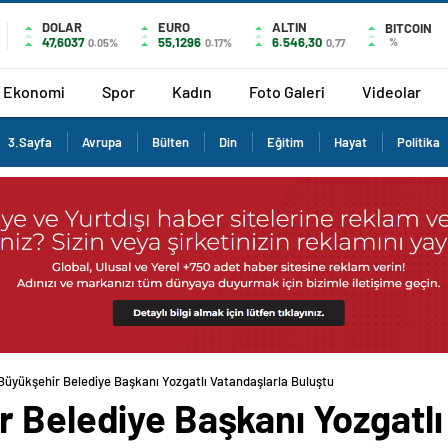
DOLAR
EURO
ALTIN
BITCOIN
47,6037
55,1296
6.546,30
%
0.05%
0.17%
0,77
Ekonomi
Spor
Kadın
Foto Galeri
Videolar
3.Sayfa
Avrupa
Bülten
Din
Eğitim
Hayat
Politika
Büyükşehir Belediye Başkanı Yozgatlı Vatandaşlarla Buluştu
 Belediye Başkanı Yozgatlı