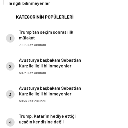
ile ilgili bilinmeyenler
KATEGORİNİN POPÜLERLERİ
Trump’tan seçim sonrası ilk
mülakat
1
7996 kez okundu
Avusturya başbakanı Sebastian
Kurz ile ilgili bilinmeyenler
2
4973 kez okundu
Avusturya başbakanı Sebastian
Kurz ile ilgili bilinmeyenler
3
4956 kez okundu
Trump, Katar’ın hediye ettiği
uçağın kendisine değil
4
Pentagon’a verileceğini açıkladı