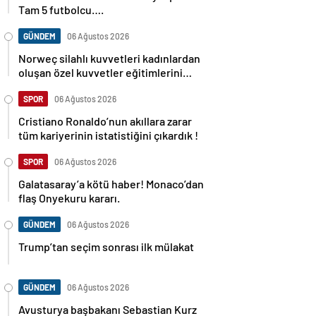
Tam 5 futbolcu….
GÜNDEM
06 Ağustos 2026
Norweç silahlı kuvvetleri kadınlardan
oluşan özel kuvvetler eğitimlerini
başlattı.
SPOR
06 Ağustos 2026
Cristiano Ronaldo’nun akıllara zarar
tüm kariyerinin istatistiğini çıkardık !
SPOR
06 Ağustos 2026
Galatasaray’a kötü haber! Monaco’dan
flaş Onyekuru kararı.
GÜNDEM
06 Ağustos 2026
Trump’tan seçim sonrası ilk mülakat
GÜNDEM
06 Ağustos 2026
Avusturya başbakanı Sebastian Kurz