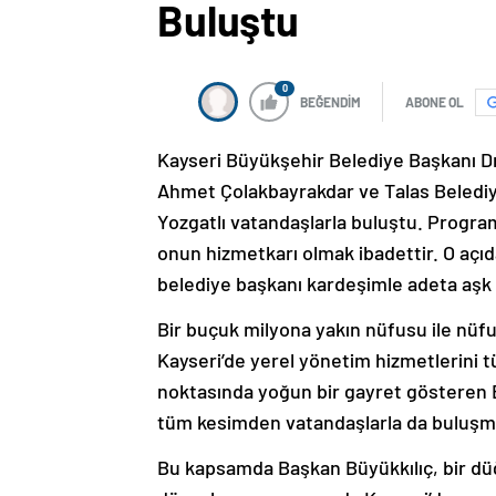
Buluştu
0
BEĞENDİM
ABONE OL
Kayseri Büyükşehir Belediye Başkanı D
Ahmet Çolakbayrakdar ve Talas Belediye
Yozgatlı vatandaşlarla buluştu. Progr
onun hizmetkarı olmak ibadettir. O açıda
belediye başkanı kardeşimle adeta aşk il
Bir buçuk milyona yakın nüfusu ile nüf
Kayseri’de yerel yönetim hizmetlerini tü
noktasında yoğun bir gayret gösteren 
tüm kesimden vatandaşlarla da buluşm
Bu kapsamda Başkan Büyükkılıç, bir dü