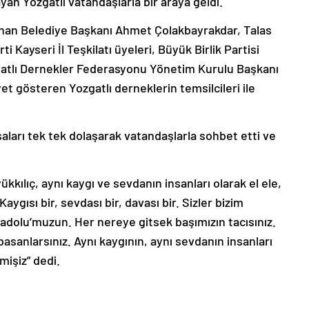
n Yozgatlı vatandaşlarla bir araya geldi.
inan Belediye Başkanı Ahmet Çolakbayrakdar, Talas
 Kayseri İl Teşkilatı üyeleri, Büyük Birlik Partisi
ozgatlı Dernekler Federasyonu Yönetim Kurulu Başkanı
et gösteren Yozgatlı derneklerin temsilcileri ile
aları tek tek dolaşarak vatandaşlarla sohbet etti ve
kılıç, aynı kaygı ve sevdanın insanları olarak el ele,
ygısı bir, sevdası bir, davası bir. Sizler bizim
adolu’muzun. Her nereye gitsek başımızın tacısınız.
basanlarsınız. Aynı kaygının, aynı sevdanın insanları
mişiz” dedi.