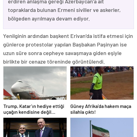
erdiren anlaşma gereği Azerbaycan’a ait
topraklarda bulunan Ermeni siviller ve askerler,
bölgeden ayrılmaya devam ediyor.
Yenilginin ardından başkent Erivan’da istifa etmesi için
günlerce protestolar yapılan Başbakan Paşinyan ise
uzun süre sonra cepheye savaşmaya giden eşiyle
birlikte bir cenaze töreninde görüntülendi.
Trump, Katar’ın hediye ettiği
Güney Afrika’da hakem maça
uçağın kendisine değil
silahla çıktı!
Pentagon’a verileceğini
açıkladı