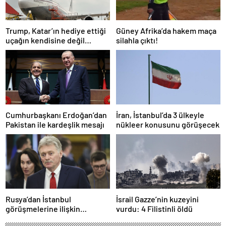
Trump, Katar’ın hediye ettiği
Güney Afrika’da hakem maça
uçağın kendisine değil
silahla çıktı!
Pentagon’a verileceğini
açıkladı
Cumhurbaşkanı Erdoğan’dan
İran, İstanbul’da 3 ülkeyle
Pakistan ile kardeşlik mesajı
nükleer konusunu görüşecek
Rusya’dan İstanbul
İsrail Gazze’nin kuzeyini
görüşmelerine ilişkin
vurdu: 4 Filistinli öldü
açıklama