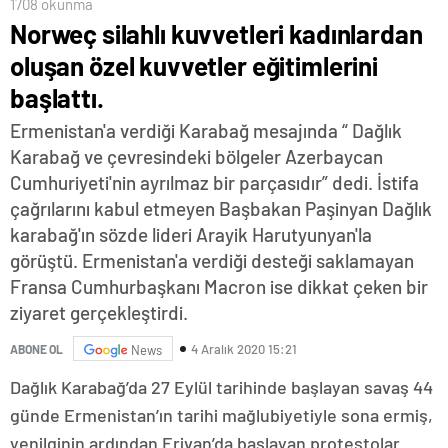
1708 okunma
Norweç silahlı kuvvetleri kadınlardan
oluşan özel kuvvetler eğitimlerini
başlattı.
Ermenistan'a verdiği Karabağ mesajında “ Dağlık
Karabağ ve çevresindeki bölgeler Azerbaycan
Cumhuriyeti'nin ayrılmaz bir parçasıdır” dedi. İstifa
çağrılarını kabul etmeyen Başbakan Paşinyan Dağlık
karabağ'ın sözde lideri Arayik Harutyunyan'la
görüştü. Ermenistan'a verdiği desteği saklamayan
Fransa Cumhurbaşkanı Macron ise dikkat çeken bir
ziyaret gerçekleştirdi.
4 Aralık 2020 15:21
ABONE OL
News
Dağlık Karabağ’da 27 Eylül tarihinde başlayan savaş 44
günde Ermenistan’ın tarihi mağlubiyetiyle sona ermiş,
yenilginin ardından Erivan’da başlayan protestolar