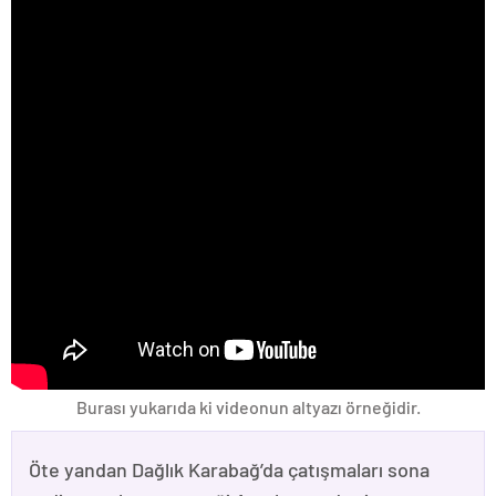
Burası yukarıda ki videonun altyazı örneğidir.
Öte yandan Dağlık Karabağ’da çatışmaları sona