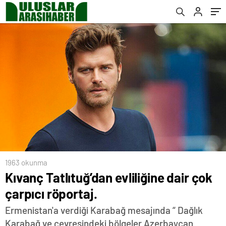
1963 okunma
Kıvanç Tatlıtuğ’dan evliliğine dair çok
çarpıcı röportaj.
Ermenistan'a verdiği Karabağ mesajında “ Dağlık
Karabağ ve çevresindeki bölgeler Azerbaycan