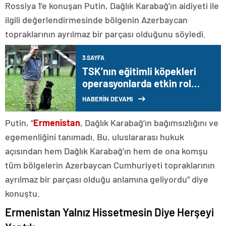
Rossiya 1’e konuşan Putin, Dağlık Karabağ’ın aidiyeti ile
ilgili değerlendirmesinde bölgenin Azerbaycan
topraklarının ayrılmaz bir parçası olduğunu söyledi.
3.SAYFA
TSK’nın eğitimli köpekleri
operasyonlarda etkin rol
oynuyor
HABERİN DEVAMI
Putin, “
Ermenistan
, Dağlık Karabağ’ın bağımsızlığını ve
egemenliğini tanımadı. Bu, uluslararası hukuk
açısından hem Dağlık Karabağ’ın hem de ona komşu
tüm bölgelerin Azerbaycan Cumhuriyeti topraklarının
ayrılmaz bir parçası olduğu anlamına geliyordu” diye
konuştu.
Ermenistan Yalnız Hissetmesin Diye Herşeyi