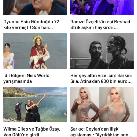
Oyuncu Esin Gündoğdu 72
Gamze Özçelik’in eşi Reshad
kilo vermişti! Son hali
Strik aşkını haykırdı:
gündem oldu
“Cennetim”
İdil Bilgen, Miss World
Her şey altın vize için! Şarkıcı
yarışmasında
Sıla, Atina’dan 800 bin euro
değerinde daire aldı
Wilma Elles ve Tuğba Özay,
Şarkıcı Ceylan’dan ilişki
Van Gölü’ne girdi
açıklaması: “Ayrıldıktan sonra