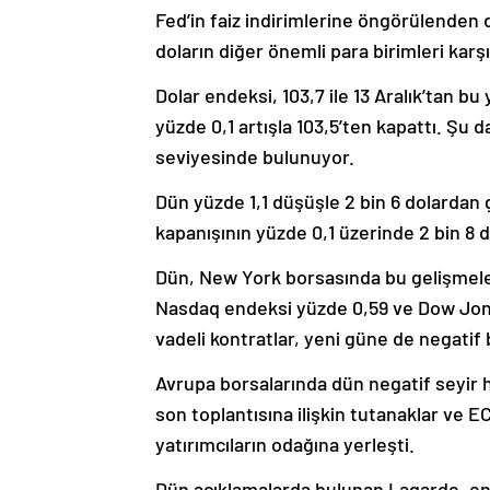
Fed’in faiz indirimlerine öngörülenden 
doların diğer önemli para birimleri kar
Dolar endeksi, 103,7 ile 13 Aralık’tan 
yüzde 0,1 artışla 103,5’ten kapattı. Şu 
seviyesinde bulunuyor.
Dün yüzde 1,1 düşüşle 2 bin 6 dolardan
kapanışının yüzde 0,1 üzerinde 2 bin 8 d
Dün, New York borsasında bu gelişmeler
Nasdaq endeksi yüzde 0,59 ve Dow Jone
vadeli kontratlar, yeni güne de negatif b
Avrupa borsalarında dün negatif seyir
son toplantısına ilişkin tutanaklar ve 
yatırımcıların odağına yerleşti.
Dün açıklamalarda bulunan Lagarde, e