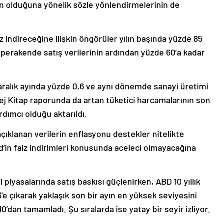
en olduğuna yönelik sözle yönlendirmelerinin de
 indireceğine ilişkin öngörüler yılın başında yüzde 85
n perakende satış verilerinin ardından yüzde 60’a kadar
 aralık ayında yüzde 0,6 ve aynı dönemde sanayi üretimi
Bej Kitap raporunda da artan tüketici harcamalarının son
ımcı olduğu aktarıldı.
açıklanan verilerin enflasyonu destekler nitelikte
in faiz indirimleri konusunda aceleci olmayacağına
piyasalarında satış baskısı güçlenirken, ABD 10 yıllık
13’e çıkarak yaklaşık son bir ayın en yüksek seviyesini
dan tamamladı. Şu sıralarda ise yatay bir seyir izliyor.