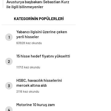
Avusturya başbakanı Sebastian Kurz
ile ilgili bilinmeyenler
KATEGORİNİN POPÜLERLERİ
Yabancı ilgisini üzerine çeken
yerli hisseler
1
63928 kez okundu
15 hisse hedef fiyatını yükseltti
2
11713 kez okundu
HSBC, havacılık hisselerini
mercek altına aldı
3
2116 kez okundu
Motorine 10 kuruş zam
4