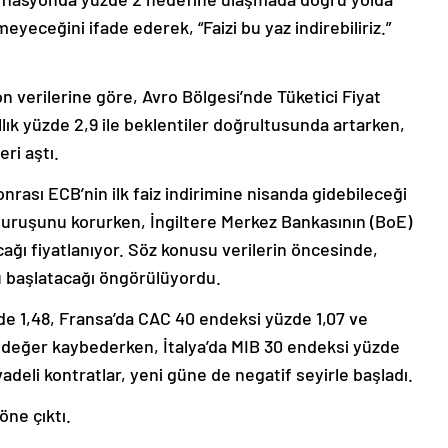
eyeceğini ifade ederek, “Faizi bu yaz indirebiliriz.”
 verilerine göre, Avro Bölgesi’nde Tüketici Fiyat
lık yüzde 2,9 ile beklentiler doğrultusunda artarken,
eri aştı.
onrası ECB’nin ilk faiz indirimine nisanda gidebileceği
 duruşunu korurken, İngiltere Merkez Bankasının (BoE)
cağı fiyatlanıyor. Söz konusu verilerin öncesinde,
ü başlatacağı öngörülüyordu.
de 1,48, Fransa’da CAC 40 endeksi yüzde 1,07 ve
değer kaybederken, İtalya’da MIB 30 endeksi yüzde
adeli kontratlar, yeni güne de negatif seyirle başladı.
öne çıktı.