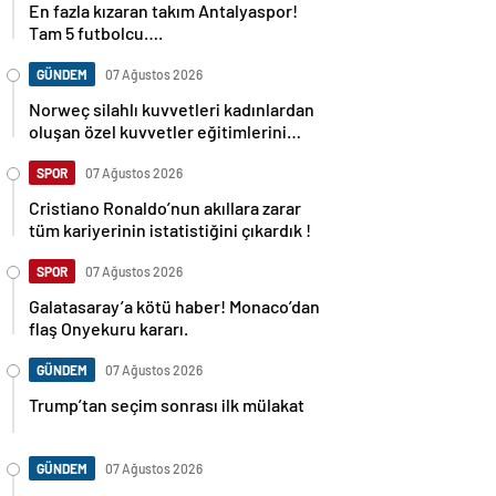
En fazla kızaran takım Antalyaspor!
Tam 5 futbolcu….
GÜNDEM
07 Ağustos 2026
Norweç silahlı kuvvetleri kadınlardan
oluşan özel kuvvetler eğitimlerini
başlattı.
SPOR
07 Ağustos 2026
Cristiano Ronaldo’nun akıllara zarar
tüm kariyerinin istatistiğini çıkardık !
SPOR
07 Ağustos 2026
Galatasaray’a kötü haber! Monaco’dan
flaş Onyekuru kararı.
GÜNDEM
07 Ağustos 2026
Trump’tan seçim sonrası ilk mülakat
GÜNDEM
07 Ağustos 2026