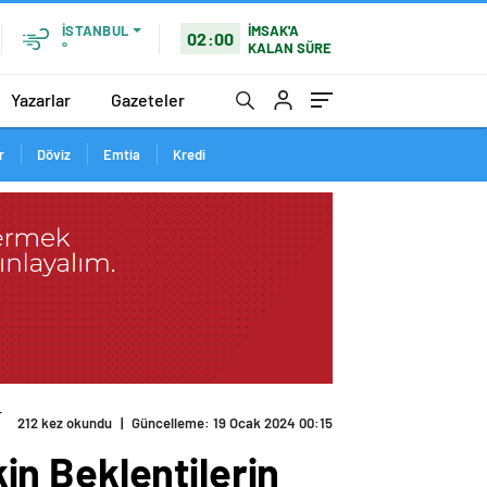
İMSAK'A
İSTANBUL
02:00
KALAN SÜRE
°
Yazarlar
Gazeteler
r
Döviz
Emtia
Kredi
r
212 kez okundu
|
Güncelleme: 19 Ocak 2024 00:15
kin Beklentilerin