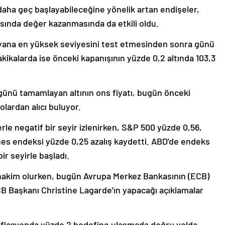
daha geç başlayabileceğine yönelik artan endişeler,
şısında değer kazanmasında da etkili oldu.
bu yana en yüksek seviyesini test etmesinden sonra günü
dakikalarda ise önceki kapanışının yüzde 0,2 altında 103,3
 günü tamamlayan altının ons fiyatı, bugün önceki
olardan alıcı buluyor.
le negatif bir seyir izlenirken, S&P 500 yüzde 0,56,
s endeksi yüzde 0,25 azalış kaydetti. ABD’de endeks
ir seyirle başladı.
 hakim olurken, bugün Avrupa Merkez Bankasının (ECB)
ECB Başkanı Christine Lagarde’ın yapacağı açıklamalar
nflasyonda yüzde 2 hedefine ulaşmada doğru yolda