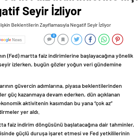
tif Seyir İzliyor
0
News
n (Fed) martta faiz indirimlerine başlayacağına yönelik
r seyir izlerken, bugün gözler yoğun veri gündemine
ının güvercin adımlarına, piyasa beklentilerinden
üler güç kazanmaya devam ederken, dün açıklanan
 ekonomik aktivitenin kasımdan bu yana “çok az”
dirmeler yer aldı.
rtta faiz indirim döngüsünü başlatacağına dair tahminler,
sinde güçlü duruşa işaret etmesi ve Fed yetkililerinin