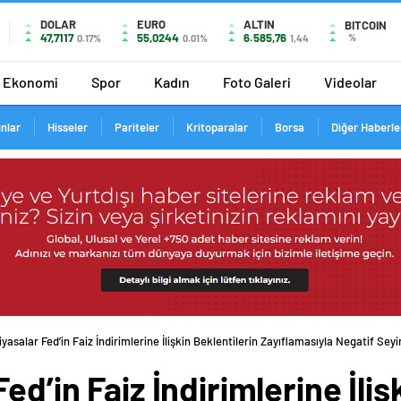
DOLAR
EURO
ALTIN
BITCOIN
47,7117
55,0244
6.585,76
%
0.17%
0.01%
1,44
Ekonomi
Spor
Kadın
Foto Galeri
Videolar
ınlar
Hisseler
Pariteler
Kritoparalar
Borsa
Diğer Haberle
yasalar Fed’in Faiz İndirimlerine İlişkin Beklentilerin Zayıflamasıyla Negatif Seyi
ed’in Faiz İndirimlerine İliş