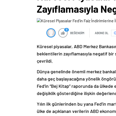
Zayıflamasıyla Nega
0
BEĞENDİM
ABONE OL
Küresel piyasalar, ABD Merkez Bankasını
beklentilerin zayıflamasıyla negatif bi
çevrildi.
Dünya genelinde önemli merkez bankalar
daha geç başlayacağına yönelik öngör
Fed’in “Bej Kitap” raporunda da ülkede
değişiklik gösterdiğine ilişkin değerlen
Yılın ilk günlerinden bu yana Fed’in ma
ülke de açıklanan verilerin ABD ekonomi