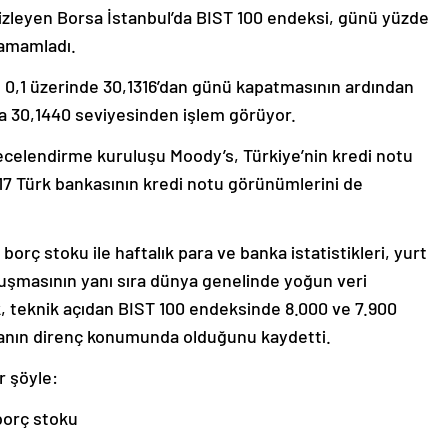
yir izleyen Borsa İstanbul’da BIST 100 endeksi, günü yüzde
tamamladı.
 0,1 üzerinde 30,1316’dan günü kapatmasının ardından
da 30,1440 seviyesinden işlem görüyor.
ecelendirme kuruluşu Moody’s, Türkiye’nin kredi notu
 Türk bankasının kredi notu görünümlerini de
 borç stoku ile haftalık para ve banka istatistikleri, yurt
uşmasının yanı sıra dünya genelinde yoğun veri
k, teknik açıdan BIST 100 endeksinde 8.000 ve 7.900
puanın direnç konumunda olduğunu kaydetti.
r şöyle:
 borç stoku