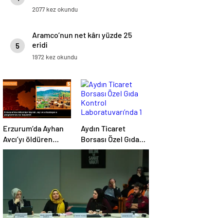
2077 kez okundu
Aramco’nun net kârı yüzde 25
eridi
5
1972 kez okundu
Erzurum’da Ayhan
Aydın Ticaret
Avcı’yı öldüren
Borsası Özel Gıda
eşinin ve
Kontrol
arkadaşının
Laboratuvarı’nda 1
yargılanması
Yılda 4 Bin 180
başladı
Zeytinyağı Analizi
Gerçekleştirildi