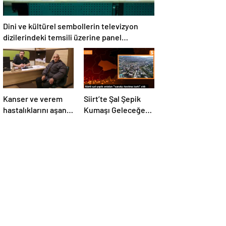
Dini ve kültürel sembollerin televizyon
dizilerindeki temsili üzerine panel
düzenlendi
Kanser ve verem
Siirt’te Şal Şepik
hastalıklarını aşan
Kumaşı Geleceğe
KOAH hastası
Taşınıyor
hayata tutundu