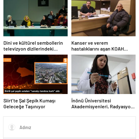
Dini ve kültürel sembollerin
Kanser ve verem
televizyon dizilerindeki
hastalıklarını aşan KOAH
temsili üzerine panel
hastası hayata tutundu
düzenlendi
Siirt’te Şal Şepik Kumaşı
İnönü Üniversitesi
Geleceğe Taşınıyor
Akademisyenleri, Radyasyon
Kalkanı Üretti