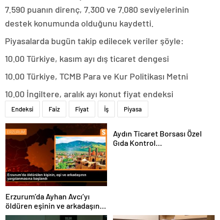
7.590 puanın direnç, 7.300 ve 7.080 seviyelerinin
destek konumunda olduğunu kaydetti.
Piyasalarda bugün takip edilecek veriler şöyle:
10.00 Türkiye, kasım ayı dış ticaret dengesi
10.00 Türkiye, TCMB Para ve Kur Politikası Metni
10.00 İngiltere, aralık ayı konut fiyat endeksi
Endeksi
Faiz
Fiyat
İş
Piyasa
Aydın Ticaret Borsası Özel
Gıda Kontrol
Laboratuvarı’nda 1 Yılda 4 Bin
180 Zeytinyağı Analizi
Gerçekleştirildi
Erzurum’da Ayhan Avcı’yı
öldüren eşinin ve arkadaşının
yargılanması başladı