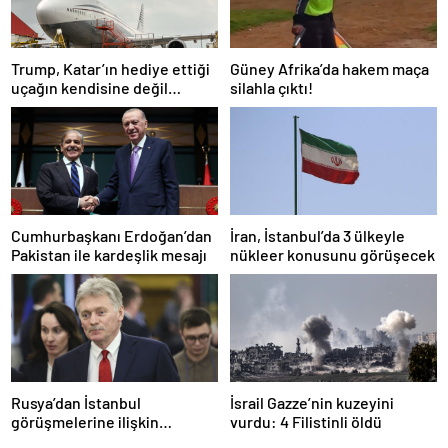
Trump, Katar’ın hediye ettiği
Güney Afrika’da hakem maça
uçağın kendisine değil
silahla çıktı!
Pentagon’a verileceğini
açıkladı
Cumhurbaşkanı Erdoğan’dan
İran, İstanbul’da 3 ülkeyle
Pakistan ile kardeşlik mesajı
nükleer konusunu görüşecek
Rusya’dan İstanbul
İsrail Gazze’nin kuzeyini
görüşmelerine ilişkin
vurdu: 4 Filistinli öldü
açıklama