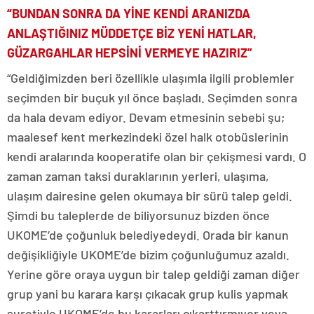
“BUNDAN SONRA DA YİNE KENDİ ARANIZDA
ANLAŞTIĞINIZ MÜDDETÇE BİZ YENİ HATLAR,
GÜZARGAHLAR HEPSİNİ VERMEYE HAZIRIZ”
“Geldiğimizden beri özellikle ulaşımla ilgili problemler
seçimden bir buçuk yıl önce başladı. Seçimden sonra
da hala devam ediyor. Devam etmesinin sebebi şu;
maalesef kent merkezindeki özel halk otobüslerinin
kendi aralarında kooperatife olan bir çekişmesi vardı. O
zaman zaman taksi duraklarının yerleri, ulaşıma,
ulaşım dairesine gelen okumaya bir sürü talep geldi.
Şimdi bu taleplerde de biliyorsunuz bizden önce
UKOME’de çoğunluk belediyedeydi. Orada bir kanun
değişikliğiyle UKOME’de bizim çoğunluğumuz azaldı.
Yerine göre oraya uygun bir talep geldiği zaman diğer
grup yani bu karara karşı çıkacak grup kulis yapmak
suretiyle UKOME’de bu kararları çıkarttırmıyor veya