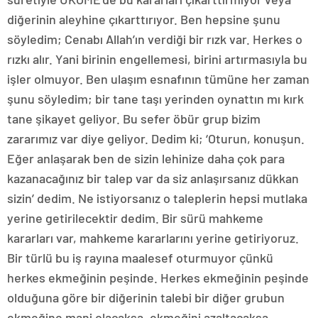
diğerinin aleyhine çıkarttırıyor. Ben hepsine şunu
söyledim; Cenabı Allah’ın verdiği bir rızk var. Herkes o
rızkı alır. Yani birinin engellemesi, birini artırmasıyla bu
işler olmuyor. Ben ulaşım esnafının tümüne her zaman
şunu söyledim; bir tane taşı yerinden oynattın mı kırk
tane şikayet geliyor. Bu sefer öbür grup bizim
zararımız var diye geliyor. Dedim ki; ‘Oturun, konuşun.
Eğer anlaşarak ben de sizin lehinize daha çok para
kazanacağınız bir talep var da siz anlaşırsanız dükkan
sizin’ dedim. Ne istiyorsanız o taleplerin hepsi mutlaka
yerine getirilecektir dedim. Bir sürü mahkeme
kararları var, mahkeme kararlarını yerine getiriyoruz.
Bir türlü bu iş rayına maalesef oturmuyor çünkü
herkes ekmeğinin peşinde. Herkes ekmeğinin peşinde
olduğuna göre bir diğerinin talebi bir diğer grubun
ekmeğine mani olacaksa, ekmeğini azaltacaksa