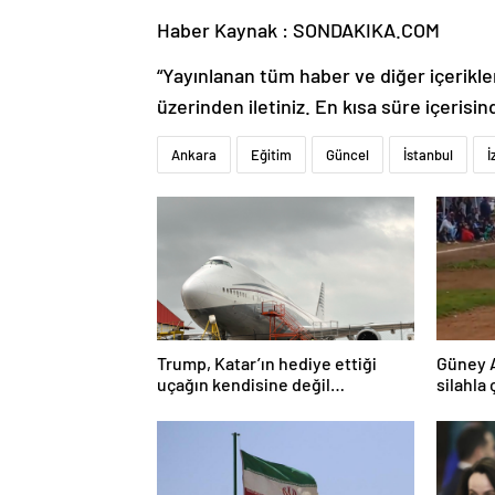
Haber Kaynak : SONDAKIKA.COM
“Yayınlanan tüm haber ve diğer içerikler i
üzerinden iletiniz. En kısa süre içerisin
Ankara
Eğitim
Güncel
İstanbul
İ
Trump, Katar’ın hediye ettiği
Güney 
uçağın kendisine değil
silahla 
Pentagon’a verileceğini açıkladı