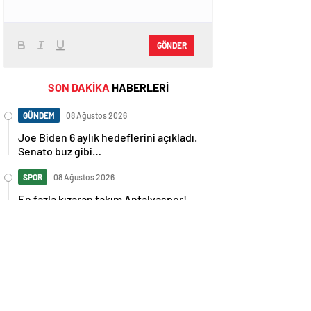
GÖNDER
SON DAKİKA
HABERLERİ
GÜNDEM
08 Ağustos 2026
Joe Biden 6 aylık hedeflerini açıkladı.
Senato buz gibi…
SPOR
08 Ağustos 2026
En fazla kızaran takım Antalyaspor!
Tam 5 futbolcu….
GÜNDEM
08 Ağustos 2026
Norweç silahlı kuvvetleri kadınlardan
oluşan özel kuvvetler eğitimlerini
başlattı.
SPOR
08 Ağustos 2026