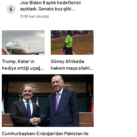
Joe Biden 6 aylık hedeflerini
açıkladı. Senato buz gibi…
5
3138 kez okundu
Trump, Katar’ın
Güney Afrika’da
hediye ettiği uçağın
hakem maça silahla
kendisine değil
çıktı!
Pentagon’a
verileceğini açıkladı
Cumhurbaşkanı Erdoğan’dan Pakistan ile