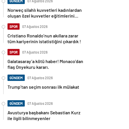
GÜNDEM
07 Ağustos 2026
Norweç silahlı kuvvetleri kadınlardan
oluşan özel kuvvetler eğitimlerini
başlattı.
SPOR
07 Ağustos 2026
Cristiano Ronaldo’nun akıllara zarar
tüm kariyerinin istatistiğini çıkardık !
SPOR
07 Ağustos 2026
Galatasaray’a kötü haber! Monaco’dan
flaş Onyekuru kararı.
GÜNDEM
07 Ağustos 2026
Trump’tan seçim sonrası ilk mülakat
GÜNDEM
07 Ağustos 2026
Avusturya başbakanı Sebastian Kurz
ile ilgili bilinmeyenler