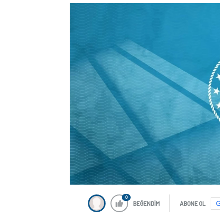
0
BEĞENDİM
ABONE OL