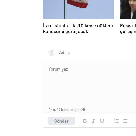
İran, İstanbul’da 3 ülkeyle nükleer
Rusya’d
konusunu görüşecek
görüşme
En az 10 karakter gerekli
Gönder