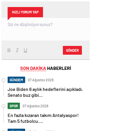
HIZLI YORUM YAP
GÖNDER
SON DAKİKA
HABERLERİ
GÜNDEM
07 Ağustos 2026
Joe Biden 6 aylık hedeflerini açıkladı.
Senato buz gibi…
SPOR
07 Ağustos 2026
En fazla kızaran takım Antalyaspor!
Tam 5 futbolcu….