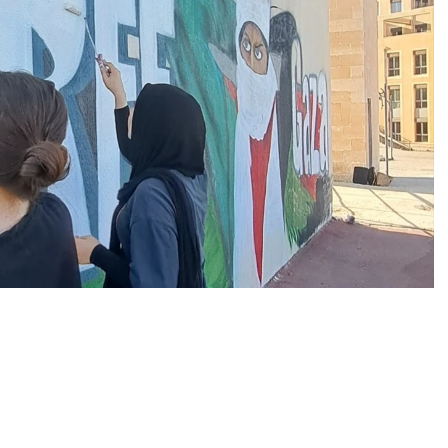
0
News
leri, İsrail’in saldırısı altındaki Gazze’ye destek için