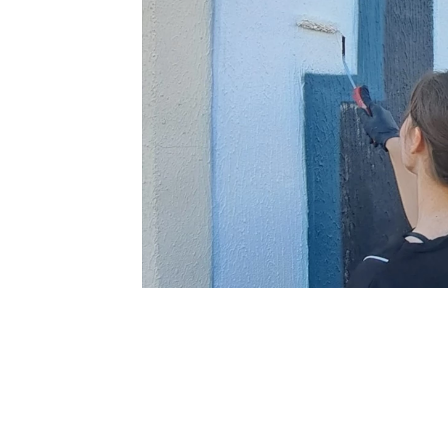
0
BEĞENDİM
ABONE OL
Mardin Artuklu Üniversitesi (MAÜ) öğrenci
duvarlara grafiti çizdi.