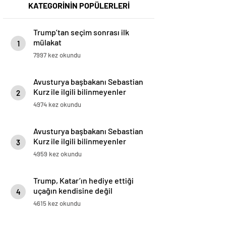
KATEGORİNİN POPÜLERLERİ
Trump’tan seçim sonrası ilk
mülakat
1
7997 kez okundu
Avusturya başbakanı Sebastian
Kurz ile ilgili bilinmeyenler
2
4974 kez okundu
Avusturya başbakanı Sebastian
Kurz ile ilgili bilinmeyenler
3
4959 kez okundu
Trump, Katar’ın hediye ettiği
uçağın kendisine değil
4
Pentagon’a verileceğini açıkladı
4615 kez okundu