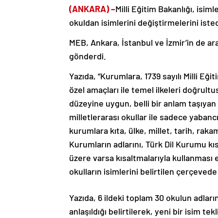
(ANKARA) –
Milli Eğitim Bakanlığı, isi
okuldan isimlerini değiştirmelerini isted
MEB, Ankara, İstanbul ve İzmir’in de aral
gönderdi.
Yazıda, “Kurumlara, 1739 sayılı Milli Eği
özel amaçları ile temel ilkeleri doğru
düzeyine uygun, belli bir anlam taşıyan T
milletlerarası okullar ile sadece yabancı
kurumlara kıta, ülke, millet, tarih, rak
Kurumların adlarını, Türk Dil Kurumu kıs
üzere varsa kısaltmalarıyla kullanması 
okulların isimlerini belirtilen çerçevede 
Yazıda, 6 ildeki toplam 30 okulun adla
anlaşıldığı belirtilerek, yeni bir isim tek