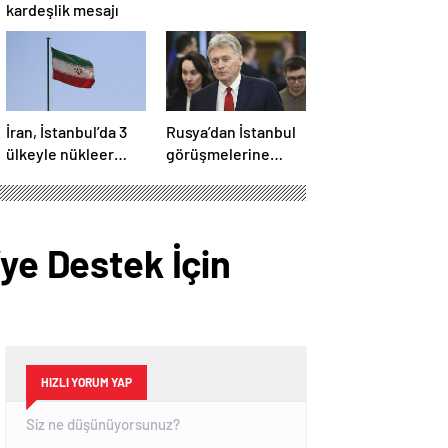
kardeşlik mesajı
İran, İstanbul’da 3
Rusya’dan İstanbul
ülkeyle nükleer
görüşmelerine
konusunu
ilişkin açıklama
görüşecek
’ye Destek İçin
HIZLI YORUM YAP