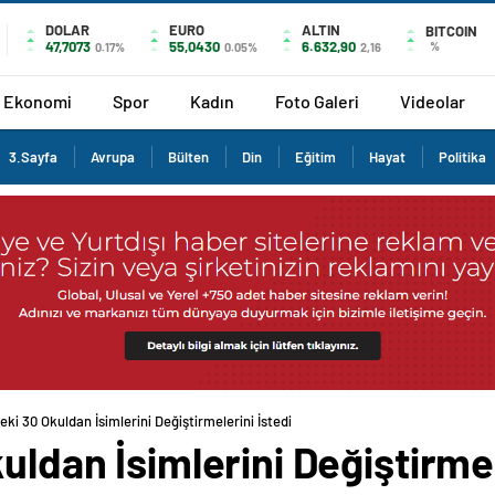
DOLAR
EURO
ALTIN
BITCOIN
47,7073
55,0430
6.632,90
%
0.17%
0.05%
2,16
Ekonomi
Spor
Kadın
Foto Galeri
Videolar
3.Sayfa
Avrupa
Bülten
Din
Eğitim
Hayat
Politika
eki 30 Okuldan İsimlerini Değiştirmelerini İstedi
uldan İsimlerini Değiştirmel