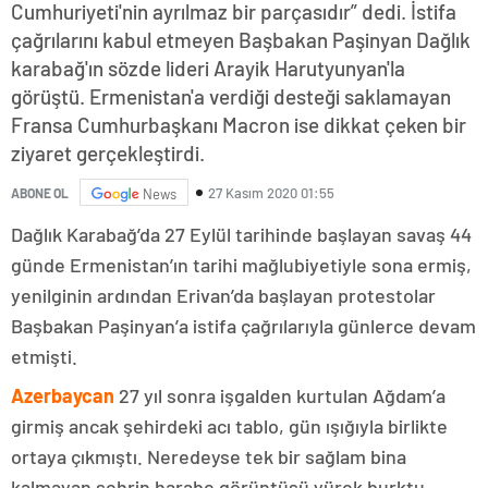
Cumhuriyeti'nin ayrılmaz bir parçasıdır” dedi. İstifa
çağrılarını kabul etmeyen Başbakan Paşinyan Dağlık
karabağ'ın sözde lideri Arayik Harutyunyan'la
görüştü. Ermenistan'a verdiği desteği saklamayan
Fransa Cumhurbaşkanı Macron ise dikkat çeken bir
ziyaret gerçekleştirdi.
27 Kasım 2020 01:55
ABONE OL
News
Dağlık Karabağ’da 27 Eylül tarihinde başlayan savaş 44
günde Ermenistan’ın tarihi mağlubiyetiyle sona ermiş,
yenilginin ardından Erivan’da başlayan protestolar
Başbakan Paşinyan’a istifa çağrılarıyla günlerce devam
etmişti.
Azerbaycan
27 yıl sonra işgalden kurtulan Ağdam’a
girmiş ancak şehirdeki acı tablo, gün ışığıyla birlikte
ortaya çıkmıştı. Neredeyse tek bir sağlam bina
kalmayan şehrin harabe görüntüsü yürek burktu.