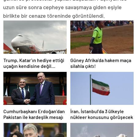
uzun süre sonra cepheye savaşmaya giden eşiyle
birlikte bir cenaze töreninde görüntülendi.
Trump, Katar’ın hediye ettiği
Güney Afrika’da hakem maça
uçağın kendisine değil
silahla çıktı!
Pentagon’a verileceğini
açıkladı
Cumhurbaşkanı Erdoğan’dan
İran, İstanbul’da 3 ülkeyle
Pakistan ile kardeşlik mesajı
nükleer konusunu görüşecek