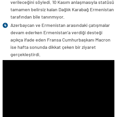
verileceğini söyledi. 10 Kasım anlaşmasıyla statüsü
tamamen belirsiz kalan Dağlık Karabağ Ermenistan
tarafından bile tanınmıyor.
Azerbaycan ve Ermenistan arasındaki çatışmalar
devam ederken Ermenistan’a verdiği desteği
açıkça ifade eden Fransa Cumhurbaşkanı Macron
ise hafta sonunda dikkat çeken bir ziyaret
gerçekleştirdi.