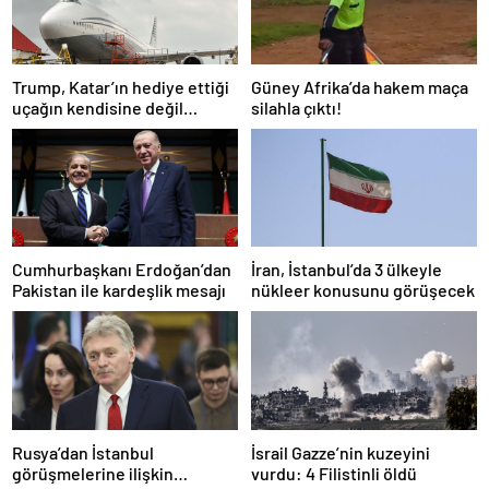
Trump, Katar’ın hediye ettiği
Güney Afrika’da hakem maça
uçağın kendisine değil
silahla çıktı!
Pentagon’a verileceğini
açıkladı
Cumhurbaşkanı Erdoğan’dan
İran, İstanbul’da 3 ülkeyle
Pakistan ile kardeşlik mesajı
nükleer konusunu görüşecek
Rusya’dan İstanbul
İsrail Gazze’nin kuzeyini
görüşmelerine ilişkin
vurdu: 4 Filistinli öldü