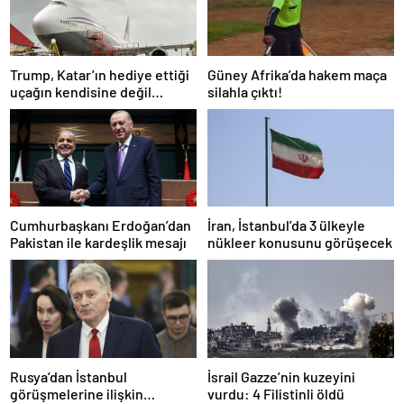
Trump, Katar’ın hediye ettiği
Güney Afrika’da hakem maça
uçağın kendisine değil
silahla çıktı!
Pentagon’a verileceğini
açıkladı
Cumhurbaşkanı Erdoğan’dan
İran, İstanbul’da 3 ülkeyle
Pakistan ile kardeşlik mesajı
nükleer konusunu görüşecek
Rusya’dan İstanbul
İsrail Gazze’nin kuzeyini
görüşmelerine ilişkin
vurdu: 4 Filistinli öldü