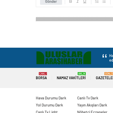
Gönder
Ha
ed
CANLI
ANLIK
GÜNLÜ
BORSA
NAMAZ VAKITLERI
GAZETELE
Hava Durumu Dark
Canlı Tv Dark
Yol Durumu Dark
Yayın Akışları Dark
Canlı Tv Light
Nöbetçi Eczaneler