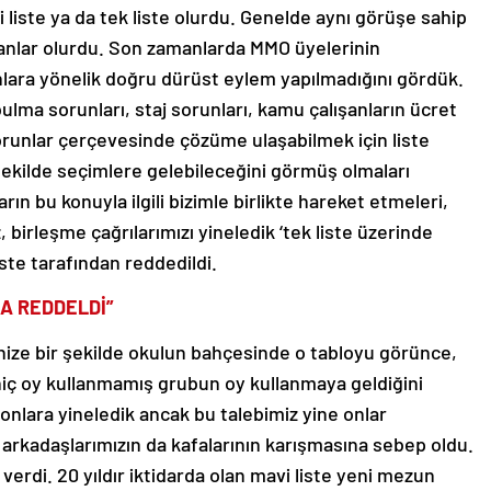
ki liste ya da tek liste olurdu. Genelde aynı görüşe sahip
sanlar olurdu. Son zamanlarda MMO üyelerinin
nlara yönelik doğru dürüst eylem yapılmadığını gördük.
lma sorunları, staj sorunları, kamu çalışanların ücret
 sorunlar çerçevesinde çözüme ulaşabilmek için liste
 şekilde seçimlere gelebileceğini görmüş olmaları
ın bu konuyla ilgili bizimle birlikte hareket etmeleri,
birleşme çağrılarımızı yineledik ‘tek liste üzerinde
iste tarafından reddedildi.
MA REDDELDİ”
ize bir şekilde okulun bahçesinde o tabloyu görünce,
iç oy kullanmamış grubun oy kullanmaya geldiğini
nlara yineledik ancak bu talebimiz yine onlar
e arkadaşlarımızın da kafalarının karışmasına sebep oldu.
verdi. 20 yıldır iktidarda olan mavi liste yeni mezun