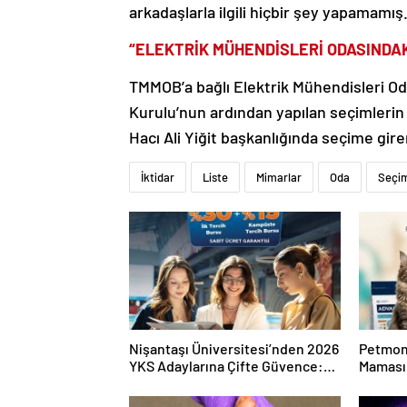
arkadaşlarla ilgili hiçbir şey yapamamış
“ELEKTRİK MÜHENDİSLERİ ODASINDAK
TMMOB’a bağlı Elektrik Mühendisleri O
Kurulu’nun ardından yapılan seçimleri
Hacı Ali Yiğit başkanlığında seçime gir
İktidar
Liste
Mimarlar
Oda
Seçi
Nişantaşı Üniversitesi’nden 2026
Petmon
YKS Adaylarına Çifte Güvence:
Maması 
Sabit Ücret ve Kesintisiz Burs
Ürünler