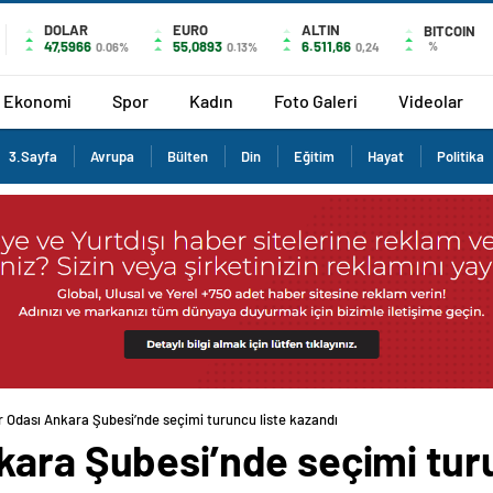
DOLAR
EURO
ALTIN
BITCOIN
47,5966
55,0893
6.511,66
%
0.06%
0.13%
0,24
Ekonomi
Spor
Kadın
Foto Galeri
Videolar
3.Sayfa
Avrupa
Bülten
Din
Eğitim
Hayat
Politika
 Odası Ankara Şubesi’nde seçimi turuncu liste kazandı
kara Şubesi’nde seçimi turu