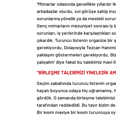
“Mimarlar odasında genellikle yıllardır i
arkadaşlar olurdu, sol görüşe sahip in
sorunlarına yönelik ya da mesleki soru
Genç mimarların mezuniyet sonrası iş bu
sorunları, iş yerlerinde karşılaştıkları
çıkardık. Turuncu listenin organize bir
gerekiyordu. Dolayısıyla Tezcan Hanımlar
yaklaşım göstermeleri gerekiyordu. Biz, 
çalışalım’ diye fakat bu talebimiz mavi l
“BİRLEŞME TALEBİMİZİ YİNELEDİK A
Seçim sabahında turuncu listenin organ
hayatı boyunca odaya hiç uğramamış, h
gördük. O zamanda birleşme talebimizi o
tarafından reddedildi. Bu tavır bizim d
Bir kısım maviye bir kısım turuncuya oy 