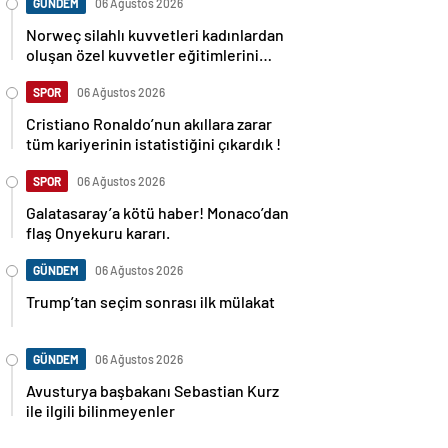
GÜNDEM
06 Ağustos 2026
Norweç silahlı kuvvetleri kadınlardan
oluşan özel kuvvetler eğitimlerini
başlattı.
SPOR
06 Ağustos 2026
Cristiano Ronaldo’nun akıllara zarar
tüm kariyerinin istatistiğini çıkardık !
SPOR
06 Ağustos 2026
Galatasaray’a kötü haber! Monaco’dan
flaş Onyekuru kararı.
GÜNDEM
06 Ağustos 2026
Trump’tan seçim sonrası ilk mülakat
GÜNDEM
06 Ağustos 2026
Avusturya başbakanı Sebastian Kurz
ile ilgili bilinmeyenler