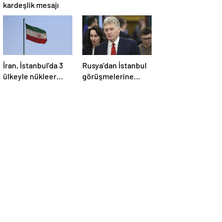
kardeşlik mesajı
İran, İstanbul’da 3
Rusya’dan İstanbul
ülkeyle nükleer
görüşmelerine
konusunu
ilişkin açıklama
görüşecek