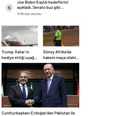
Joe Biden 6 aylık hedeflerini
açıkladı. Senato buz gibi…
5
3136 kez okundu
Trump, Katar’ın
Güney Afrika’da
hediye ettiği uçağın
hakem maça silahla
kendisine değil
çıktı!
Pentagon’a
verileceğini açıkladı
Cumhurbaşkanı Erdoğan’dan Pakistan ile