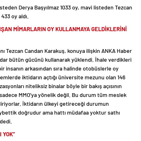
listeden Derya Başyılmaz 1033 oy, mavi listeden Tezcan
 433 oy aldı.
LIŞAN MİMARLARIN OY KULLANMAYA GELDİKLERİNİ
nı Tezcan Candan Karakuş, konuya ilişkin ANKA Haber
tidar bütün gücünü kullanarak yüklendi. İhale verdikleri
 bir insanın arkasından sıra halinde otobüslerle oy
emlerde iktidarın açtığı üniversite mezunu olan 146
zasyonları niteliksiz binalar böyle bir bakış açısının
m sadece MMO’ya yönelik değil. Bu durum tüm meslek
iriyorlar. İktidarın ülkeyi getireceği durumun
aybettik doğrudur ama hattı müdafaa yoktur sathı
dedi.
I YOK”