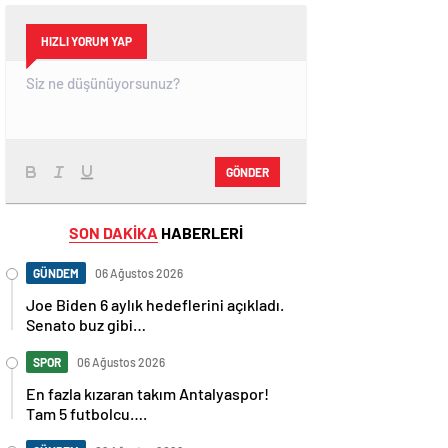
HIZLI YORUM YAP
GÖNDER
SON DAKİKA
HABERLERİ
GÜNDEM
06 Ağustos 2026
Joe Biden 6 aylık hedeflerini açıkladı.
Senato buz gibi…
SPOR
06 Ağustos 2026
En fazla kızaran takım Antalyaspor!
Tam 5 futbolcu….