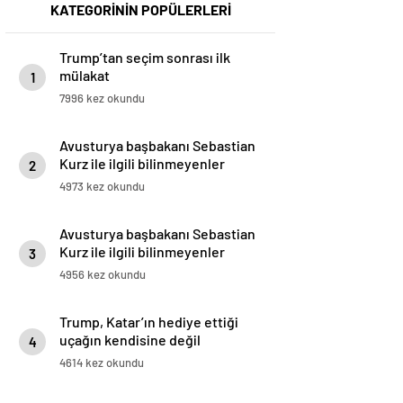
KATEGORİNİN POPÜLERLERİ
Trump’tan seçim sonrası ilk
mülakat
1
7996 kez okundu
Avusturya başbakanı Sebastian
Kurz ile ilgili bilinmeyenler
2
4973 kez okundu
Avusturya başbakanı Sebastian
Kurz ile ilgili bilinmeyenler
3
4956 kez okundu
Trump, Katar’ın hediye ettiği
uçağın kendisine değil
4
Pentagon’a verileceğini açıkladı
4614 kez okundu