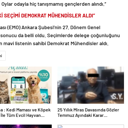
. Oylar odayla hiç tanışmamış gençlerden alındı.”
İ SEÇİMİ DEMOKRAT MÜHENDİSLER ALDI”
dası (EMO) Ankara Şubesi’nin 27. Dönem Genel
n sonucu da belli oldu. Seçimlerde delege çoğunluğunu
en mavi listenin sahibi Demokrat Mühendisler aldı.
mi
a : Kedi Maması ve Köpek
25 Yıllık Miras Davasında Gözler
İle Tüm Evcil Hayvan
Temmuz Ayındaki Karar
i
Duruşmasına Çevrildi