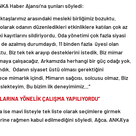
KA Haber Ajansı’na şunları söyledi:
taşlarımız arasındaki mesleki birliğimiz bozuktu.
olarak odanın düzenledikleri etkinliklere katılan çok az
kayıtlarını sildiriyordu. Oda yönetimi çok fazla siyasi
de azalmış durumdaydı. 11 binden fazla üyesi olan
ktu. Biz tek tek arayıp desteklerini istedik. Biz mimar
maya çalışacağız. Arkamızda herhangi bir güç odağı yok.
ndık. Odanın siyaset üstü olması gerektiğini
e mimarlık içindi. Mimarın sağcısı, solcusu olmaz. Biz
eslekteyim. Bu bizim ilk deneyimimiz…”
ARINA YÖNELİK ÇALIŞMA YAPILIYORDU”
 ise mavi listeyle tek liste olarak seçimlere girmek
lerine rağmen kabul edilmediğini söyledi. Ağca, ANKA’ya