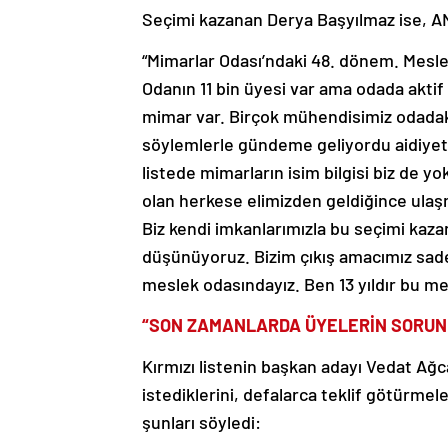
Seçimi kazanan Derya Başyılmaz ise, AN
“Mimarlar Odası’ndaki 48. dönem. Meslek
Odanın 11 bin üyesi var ama odada aktif 
mimar var. Birçok mühendisimiz odadaki 
söylemlerle gündeme geliyordu aidiyet 
listede mimarların isim bilgisi biz de yo
olan herkese elimizden geldiğince ulaş
Biz kendi imkanlarımızla bu seçimi kaza
düşünüyoruz. Bizim çıkış amacımız sadec
meslek odasındayız. Ben 13 yıldır bu m
“SON ZAMANLARDA ÜYELERİN SORUNL
Kırmızı listenin başkan adayı Vedat Ağca
istediklerini, defalarca teklif götürme
şunları söyledi: