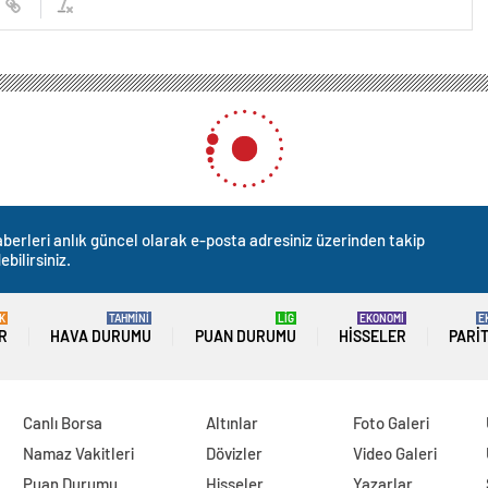
berleri anlık güncel olarak e-posta adresiniz üzerinden takip
ebilirsiniz.
K
TAHMİNİ
LİG
EKONOMİ
E
R
HAVA DURUMU
PUAN DURUMU
HISSELER
PARI
Canlı Borsa
Altınlar
Foto Galeri
Namaz Vakitleri
Dövizler
Video Galeri
Puan Durumu
Hisseler
Yazarlar