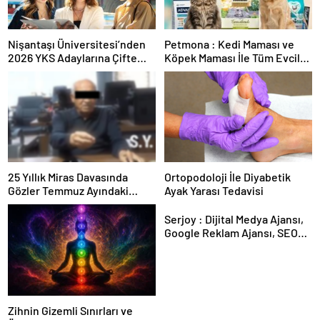
Nişantaşı Üniversitesi’nden
Petmona : Kedi Maması ve
2026 YKS Adaylarına Çifte
Köpek Maması İle Tüm Evcil
Güvence: Sabit Ücret ve
Hayvan Ürünleri
Kesintisiz Burs
25 Yıllık Miras Davasında
Ortopodoloji İle Diyabetik
Gözler Temmuz Ayındaki
Ayak Yarası Tedavisi
Karar Duruşmasına Çevrildi
Serjoy : Dijital Medya Ajansı,
Google Reklam Ajansı, SEO
Ajansı ve Web Tasarım Ajansı
Zihnin Gizemli Sınırları ve