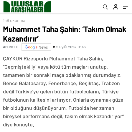
156 okunma
Muhammet Taha Şahin: ‘Takım Olmak
Kazandırır’
9 Eylül 2024 11:46
ABONE OL
News
ÇAYKUR Rizesporlu Muhammet Taha Şahin,
“Geçmişteki iyi veya kötü tüm maçları unutup,
tamamen bir sonraki maça odaklanmış durumdayız.
Bence Galatasaray, Fenerbahçe, Beşiktaş, Trabzon
değil Türkiye’ye gelen bütün futbolcuların, Türkiye
futbolunun kalitesini artırıyor. Onlarla oynamak güzel
bir olduğunu düşünüyorum. Futbolda her zaman
bireysel performans değil, takım olmak kazandırıyor”
diye konuştu.