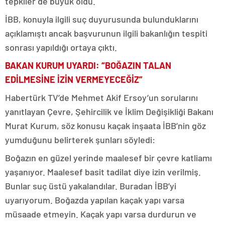
tepkiler de büyük oldu.
İBB, konuyla ilgili suç duyurusunda bulunduklarını
açıklamıştı ancak başvurunun ilgili bakanlığın tespiti
sonrası yapıldığı ortaya çıktı.
BAKAN KURUM UYARDI: “BOĞAZIN TALAN
EDİLMESİNE İZİN VERMEYECEĞİZ”
Habertürk TV’de Mehmet Akif Ersoy’un sorularını
yanıtlayan Çevre, Şehircilik ve İklim Değişikliği Bakanı
Murat Kurum, söz konusu kaçak inşaata İBB’nin göz
yumduğunu belirterek şunları söyledi:
Boğazın en güzel yerinde maalesef bir çevre katliamı
yaşanıyor. Maalesef basit tadilat diye izin verilmiş.
Bunlar suç üstü yakalandılar. Buradan İBB’yi
uyarıyorum. Boğazda yapılan kaçak yapı varsa
müsaade etmeyin. Kaçak yapı varsa durdurun ve