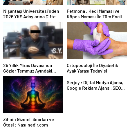
Nişantaşı Üniversitesi’nden
Petmona : Kedi Maması ve
2026 YKS Adaylarına Çifte
Köpek Maması İle Tüm Evcil
Güvence: Sabit Ücret ve
Hayvan Ürünleri
Kesintisiz Burs
25 Yıllık Miras Davasında
Ortopodoloji İle Diyabetik
Gözler Temmuz Ayındaki
Ayak Yarası Tedavisi
Karar Duruşmasına Çevrildi
Serjoy : Dijital Medya Ajansı,
Google Reklam Ajansı, SEO
Ajansı ve Web Tasarım Ajansı
Zihnin Gizemli Sınırları ve
Ötesi : Nasılnedir.com