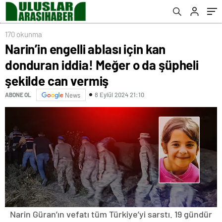
170 okunma
Narin’in engelli ablası için kan
donduran iddia! Meğer o da şüpheli
şekilde can vermiş
8 Eylül 2024 21:10
ABONE OL
News
Narin Güran’ın vefatı tüm Türkiye’yi sarstı. 19 gündür