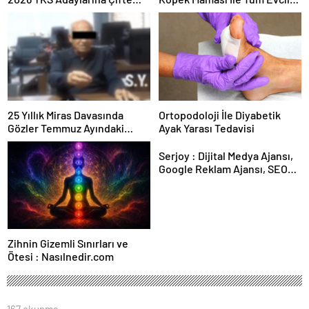
Güvence: Sabit Ücret ve
Hayvan Ürünleri
Kesintisiz Burs
25 Yıllık Miras Davasında
Ortopodoloji İle Diyabetik
Gözler Temmuz Ayındaki
Ayak Yarası Tedavisi
Karar Duruşmasına Çevrildi
Serjoy : Dijital Medya Ajansı,
Google Reklam Ajansı, SEO
Ajansı ve Web Tasarım Ajansı
Zihnin Gizemli Sınırları ve
Ötesi : Nasılnedir.com
167 okunma