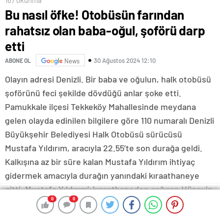
Bu nasıl öfke! Otobüsün farından
rahatsız olan baba-oğul, şoförü darp
etti
30 Ağustos 2024 12:10
ABONE OL
News
Olayın adresi Denizli. Bir baba ve oğulun, halk otobüsü
şoförünü feci şekilde dövdüğü anlar şoke etti.
Pamukkale ilçesi Tekkeköy Mahallesinde meydana
gelen olayda edinilen bilgilere göre 110 numaralı Denizli
Büyükşehir Belediyesi Halk Otobüsü sürücüsü
Mustafa Yıldırım, aracıyla 22.55’te son durağa geldi.
Kalkışına az bir süre kalan Mustafa Yıldırım ihtiyaç
gidermek amacıyla durağın yanındaki kıraathaneye
gitti. Mustafa Yıldırım’ı kıraathaneden çağıran Hüseyin
0
0
0
0
0
0
0
0
0
0
0
0
K., otobüs şoförü Yıldırım’a aracının farını kapatmasını
söyledi. Kalkış saatinin geldiğini fark eden Mustafa