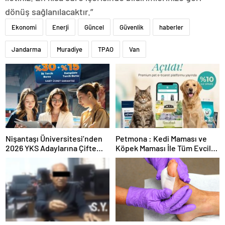
dönüş sağlanılacaktır.”
Ekonomi
Enerji
Güncel
Güvenlik
haberler
Jandarma
Muradiye
TPAO
Van
Nişantaşı Üniversitesi’nden
Petmona : Kedi Maması ve
2026 YKS Adaylarına Çifte
Köpek Maması İle Tüm Evcil
Güvence: Sabit Ücret ve
Hayvan Ürünleri
Kesintisiz Burs