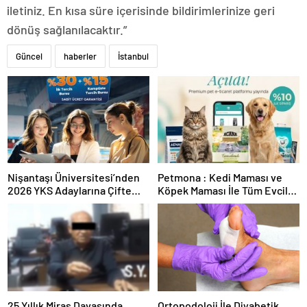
iletiniz. En kısa süre içerisinde bildirimlerinize geri
dönüş sağlanılacaktır.”
Güncel
haberler
İstanbul
Nişantaşı Üniversitesi’nden
Petmona : Kedi Maması ve
2026 YKS Adaylarına Çifte
Köpek Maması İle Tüm Evcil
Güvence: Sabit Ücret ve
Hayvan Ürünleri
Kesintisiz Burs
25 Yıllık Miras Davasında
Ortopodoloji İle Diyabetik