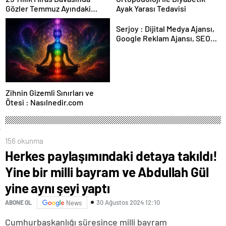
Gözler Temmuz Ayındaki
Ayak Yarası Tedavisi
Karar Duruşmasına Çevrildi
Serjoy : Dijital Medya Ajansı,
Google Reklam Ajansı, SEO
Ajansı ve Web Tasarım Ajansı
Zihnin Gizemli Sınırları ve
Ötesi : Nasılnedir.com
156 okunma
Herkes paylaşımındaki detaya takıldı!
Yine bir milli bayram ve Abdullah Gül
yine aynı şeyi yaptı
30 Ağustos 2024 12:10
ABONE OL
News
Cumhurbaşkanlığı süresince milli bayram