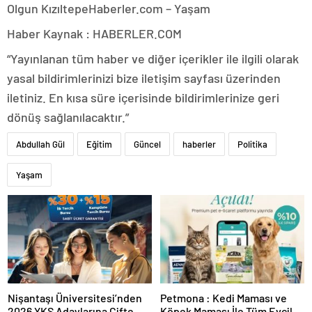
Olgun Kızıltepe
Haberler.com – Yaşam
Haber Kaynak : HABERLER.COM
“Yayınlanan tüm haber ve diğer içerikler ile ilgili olarak
yasal bildirimlerinizi bize iletişim sayfası üzerinden
iletiniz. En kısa süre içerisinde bildirimlerinize geri
dönüş sağlanılacaktır.”
Abdullah Gül
Eğitim
Güncel
haberler
Politika
Yaşam
Nişantaşı Üniversitesi’nden
Petmona : Kedi Maması ve
2026 YKS Adaylarına Çifte
Köpek Maması İle Tüm Evcil