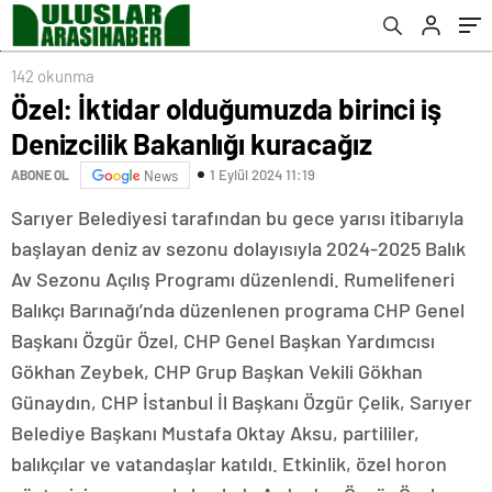
demekle yetindi
şeyi yaptı
142 okunma
Özel: İktidar olduğumuzda birinci iş
Denizcilik Bakanlığı kuracağız
1 Eylül 2024 11:19
ABONE OL
News
Sarıyer Belediyesi tarafından bu gece yarısı itibarıyla
başlayan deniz av sezonu dolayısıyla 2024-2025 Balık
Av Sezonu Açılış Programı düzenlendi. Rumelifeneri
Balıkçı Barınağı’nda düzenlenen programa CHP Genel
Başkanı Özgür Özel, CHP Genel Başkan Yardımcısı
Gökhan Zeybek, CHP Grup Başkan Vekili Gökhan
Günaydın, CHP İstanbul İl Başkanı Özgür Çelik, Sarıyer
Belediye Başkanı Mustafa Oktay Aksu, partililer,
balıkçılar ve vatandaşlar katıldı. Etkinlik, özel horon