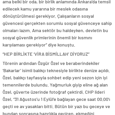
ama belki bir oda, bir birlik anlamında Ankara’da temsil
edilecek kamu yararına bir meslek odasına
dönüştürülmesi gerekiyor. Çalışanların sosyal
güvencesi gerçekten sorumlu sosyal güvenceye sahip
olmaları lazım. Ama sektör bu haldeyken, devletin bu
sosyal güvenlik primlerinin önemli bir kısmını
karşılaması gerekiyor” diye konuştu.
“HEP BİRLİKTE ‘VİRA BİSMİLLAH’ DİYORUZ”
Törenin ardından Özgür Özel ve beraberindekiler
‘Bakarlar’ isimli balıkçı teknesiyle birlikte denize açıldı.
Özel, balıkçı tayfasıyla sohbet edip yeni sezon için iyi
temennilerde bulundu. Yağmurluk giyip eline ağ alan
Özel, güverte üzerinde fotoğraf çektirdi. CHP lideri
Özel, “31 Ağustos’u 1 Eylül’e bağlayan gece saat 00.00’ı
geçti ve av yasakları bitti. Bütün bir yazı bu geceye ve
bundan sonrasına hazırlıkla geçiren, ekmeğini