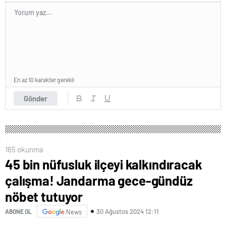
En az 10 karakter gerekli
Gönder
165 okunma
45 bin nüfusluk ilçeyi kalkındıracak
çalışma! Jandarma gece-gündüz
nöbet tutuyor
30 Ağustos 2024 12:11
ABONE OL
News