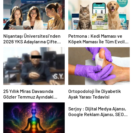
Nişantaşı Üniversitesi’nden
Petmona : Kedi Maması ve
2026 YKS Adaylarına Çifte
Köpek Maması İle Tüm Evcil
Güvence: Sabit Ücret ve
Hayvan Ürünleri
Kesintisiz Burs
25 Yıllık Miras Davasında
Ortopodoloji İle Diyabetik
Gözler Temmuz Ayındaki
Ayak Yarası Tedavisi
Karar Duruşmasına Çevrildi
Serjoy : Dijital Medya Ajansı,
Google Reklam Ajansı, SEO
Ajansı ve Web Tasarım Ajansı