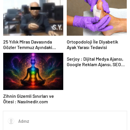
Kesintisiz Burs
25 Yıllık Miras Davasında
Ortopodoloji İle Diyabetik
Gözler Temmuz Ayındaki
Ayak Yarası Tedavisi
Karar Duruşmasına Çevrildi
Serjoy : Dijital Medya Ajansı,
Google Reklam Ajansı, SEO
Ajansı ve Web Tasarım Ajansı
Zihnin Gizemli Sınırları ve
Ötesi : Nasılnedir.com