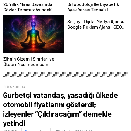
25 Yıllık Miras Davasında
Ortopodoloji İle Diyabetik
Gözler Temmuz Ayındaki
Ayak Yarası Tedavisi
Karar Duruşmasına Çevrildi
Serjoy : Dijital Medya Ajansı,
Google Reklam Ajansı, SEO
Ajansı ve Web Tasarım Ajansı
Zihnin Gizemli Sınırları ve
Ötesi : Nasılnedir.com
155 okunma
Gurbetçi vatandaş, yaşadığı ülkede
otomobil fiyatlarını gösterdi;
izleyenler “Çıldıracağım” demekle
yetindi