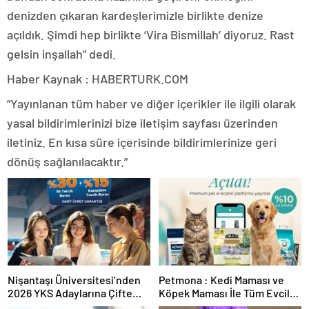
denizden çıkaran kardeşlerimizle birlikte denize
açıldık. Şimdi hep birlikte ‘Vira Bismillah’ diyoruz. Rast
gelsin inşallah” dedi.
Haber Kaynak : HABERTURK.COM
“Yayınlanan tüm haber ve diğer içerikler ile ilgili olarak
yasal bildirimlerinizi bize iletişim sayfası üzerinden
iletiniz. En kısa süre içerisinde bildirimlerinize geri
dönüş sağlanılacaktır.”
Nişantaşı Üniversitesi’nden
Petmona : Kedi Maması ve
2026 YKS Adaylarına Çifte
Köpek Maması İle Tüm Evcil
Güvence: Sabit Ücret ve
Hayvan Ürünleri