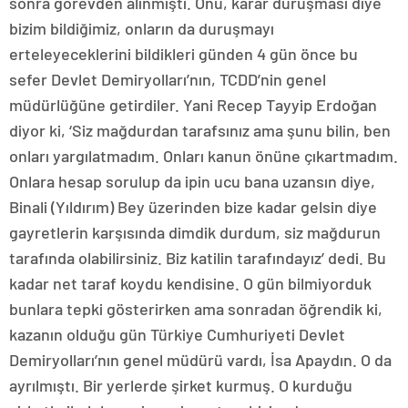
sonra görevden alınmıştı. Onu, karar duruşması diye
bizim bildiğimiz, onların da duruşmayı
erteleyeceklerini bildikleri günden 4 gün önce bu
sefer Devlet Demiryolları’nın, TCDD’nin genel
müdürlüğüne getirdiler. Yani Recep Tayyip Erdoğan
diyor ki, ‘Siz mağdurdan tarafsınız ama şunu bilin, ben
onları yargılatmadım. Onları kanun önüne çıkartmadım.
Onlara hesap sorulup da ipin ucu bana uzansın diye,
Binali (Yıldırım) Bey üzerinden bize kadar gelsin diye
gayretlerin karşısında dimdik durdum, siz mağdurun
tarafında olabilirsiniz. Biz katilin tarafındayız’ dedi. Bu
kadar net taraf koydu kendisine. O gün bilmiyorduk
bunlara tepki gösterirken ama sonradan öğrendik ki,
kazanın olduğu gün Türkiye Cumhuriyeti Devlet
Demiryolları’nın genel müdürü vardı, İsa Apaydın. O da
ayrılmıştı. Bir yerlerde şirket kurmuş. O kurduğu