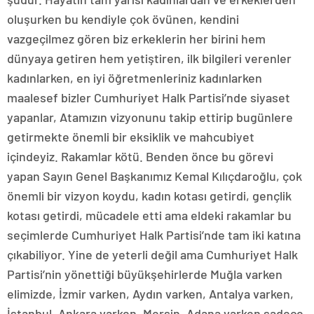
oluşurken bu kendiyle çok övünen, kendini
vazgeçilmez gören biz erkeklerin her birini hem
dünyaya getiren hem yetiştiren, ilk bilgileri verenler
kadınlarken, en iyi öğretmenleriniz kadınlarken
maalesef bizler Cumhuriyet Halk Partisi’nde siyaset
yapanlar, Atamızın vizyonunu takip ettirip bugünlere
getirmekte önemli bir eksiklik ve mahcubiyet
içindeyiz. Rakamlar kötü. Benden önce bu görevi
yapan Sayın Genel Başkanımız Kemal Kılıçdaroğlu, çok
önemli bir vizyon koydu, kadın kotası getirdi, gençlik
kotası getirdi, mücadele etti ama eldeki rakamlar bu
seçimlerde Cumhuriyet Halk Partisi’nde tam iki katına
çıkabiliyor. Yine de yeterli değil ama Cumhuriyet Halk
Partisi’nin yönettiği büyükşehirlerde Muğla varken
elimizde, İzmir varken, Aydın varken, Antalya varken,
İstanbul, Ankara varken, Mersin, Adana varken sadece