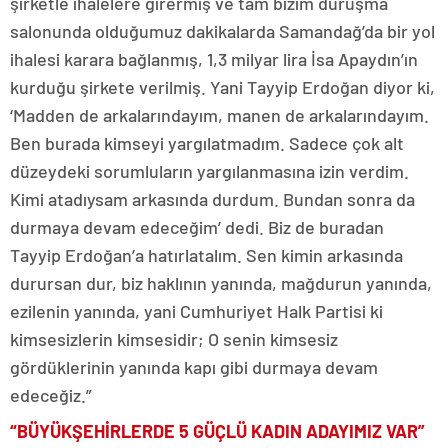
şirketle ihalelere girermiş ve tam bizim duruşma
salonunda olduğumuz dakikalarda Samandağ’da bir yol
ihalesi karara bağlanmış, 1,3 milyar lira İsa Apaydın’ın
kurduğu şirkete verilmiş. Yani Tayyip Erdoğan diyor ki,
‘Madden de arkalarındayım, manen de arkalarındayım.
Ben burada kimseyi yargılatmadım. Sadece çok alt
düzeydeki sorumluların yargılanmasına izin verdim.
Kimi atadıysam arkasında durdum. Bundan sonra da
durmaya devam edeceğim’ dedi. Biz de buradan
Tayyip Erdoğan’a hatırlatalım. Sen kimin arkasında
durursan dur, biz haklının yanında, mağdurun yanında,
ezilenin yanında, yani Cumhuriyet Halk Partisi ki
kimsesizlerin kimsesidir; O senin kimsesiz
gördüklerinin yanında kapı gibi durmaya devam
edeceğiz.”
“BÜYÜKŞEHİRLERDE 5 GÜÇLÜ KADIN ADAYIMIZ VAR”