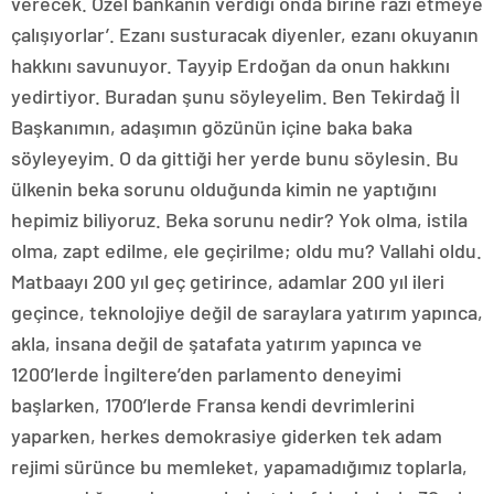
verecek. Özel bankanın verdiği onda birine razı etmeye
çalışıyorlar’. Ezanı susturacak diyenler, ezanı okuyanın
hakkını savunuyor. Tayyip Erdoğan da onun hakkını
yedirtiyor. Buradan şunu söyleyelim. Ben Tekirdağ İl
Başkanımın, adaşımın gözünün içine baka baka
söyleyeyim. O da gittiği her yerde bunu söylesin. Bu
ülkenin beka sorunu olduğunda kimin ne yaptığını
hepimiz biliyoruz. Beka sorunu nedir? Yok olma, istila
olma, zapt edilme, ele geçirilme; oldu mu? Vallahi oldu.
Matbaayı 200 yıl geç getirince, adamlar 200 yıl ileri
geçince, teknolojiye değil de saraylara yatırım yapınca,
akla, insana değil de şatafata yatırım yapınca ve
1200’lerde İngiltere’den parlamento deneyimi
başlarken, 1700’lerde Fransa kendi devrimlerini
yaparken, herkes demokrasiye giderken tek adam
rejimi sürünce bu memleket, yapamadığımız toplarla,