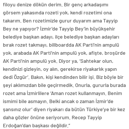
filoyu denize dökün derim. Bir genç arkadaşımı
görsem yakasında rozeti yok, kendi rozetimi ona
takarım. Ben rozetimizle gurur duyarım ama Tayyip
Bey ne yapıyor? İzmir’de Tayyip Bey’in büyükşehir
belediye başkan adayı, ilçe belediye başkan adayları
bırak rozet takmayı, billboardda AK Parti’nin ampulü
yok, arabada AK Parti’nin ampulü yok, afişte, broşürde
AK Parti’nin ampulü yok. Diyor ya, ‘Sahtekar olun,
kendinizi gizleyin, oy alın, gerekirse riyakarlık yapın
dedi Özgür’. Bakın, kişi kendinden bilir işi. Biz böyle bir
şeyi aklımızdan bile geçirmedik. Onurla, gururla burada
rozet ama İzmirlilere ‘Aman rozet kullanmayın. Benim
ismimi bile asmayın. Belki ancak o zaman İzmir’de
şansınız olur’ diyen riyakarı da bütün Türkiye’ye bir kez
daha gözler önüne seriyorum. Recep Tayyip
Erdoğan’dan başkası değildir.”