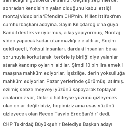
sonradan kendisinin yalan olduğunu kabul ettiği
montaj videolarla ‘Efendim CHP’nin, Millet İttifakı’nın
cumhurbaşkanı adayına, Sayın Kılıçdaroğlu’na güya
Kandil destek veriyormuş, alkış yapıyormuş. Montaj
video yapacak kadar utanmazlığı ele aldılar. Seçim
geldi geçti. Yoksul insanları, dardaki insanları beka
sorunuyla korkutarak, terörle iş birliği diye yalanlar
atarak kandırıp oylarını aldılar. Şimdi 10 bin lira emekli
maaşına mahküm ediyorlar. İşsizliğe, derin yoksulluğa
mahküm ediyorlar. Pazar yerlerinde çürümüş, atılmış,
ezilmiş sebze meyveyi yüzünü kapayarak toplayan
analarımız var. Onlar o haldeyse yüzünü gizleyecek
olan onlar değil; biziz, hepimiziz ama esas yüzünü
gizleyecek olan Recep Tayyip Erdoğan’dır” dedi.
CHP Tekirdağ Büyükşehir Belediye Başkan adayı