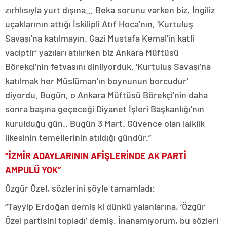
zırhlısıyla yurt dışına… Beka sorunu varken biz, İngiliz
uçaklarının attığı İskilipli Atıf Hoca’nın, ‘Kurtuluş
Savaşı’na katılmayın. Gazi Mustafa Kemal’in katli
vaciptir’ yazıları atılırken biz Ankara Müftüsü
Börekçi’nin fetvasını dinliyorduk. ‘Kurtuluş Savaşı’na
katılmak her Müslüman’ın boynunun borcudur’
diyordu. Bugün, o Ankara Müftüsü Börekçi’nin daha
sonra başına geçeceği Diyanet İşleri Başkanlığı’nın
kurulduğu gün.. Bugün 3 Mart. Güvence olan laiklik
ilkesinin temellerinin atıldığı gündür.”
“İZMİR ADAYLARININ AFİŞLERİNDE AK PARTİ
AMPULÜ YOK”
Özgür Özel, sözlerini şöyle tamamladı:
“Tayyip Erdoğan demiş ki dünkü yalanlarına, ‘Özgür
Özel partisini topladı’ demiş. İnanamıyorum, bu sözleri