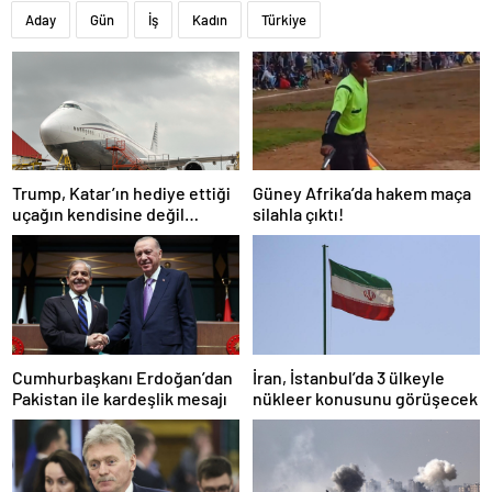
Aday
Gün
İş
Kadın
Türkiye
Trump, Katar’ın hediye ettiği
Güney Afrika’da hakem maça
uçağın kendisine değil
silahla çıktı!
Pentagon’a verileceğini
açıkladı
Cumhurbaşkanı Erdoğan’dan
İran, İstanbul’da 3 ülkeyle
Pakistan ile kardeşlik mesajı
nükleer konusunu görüşecek