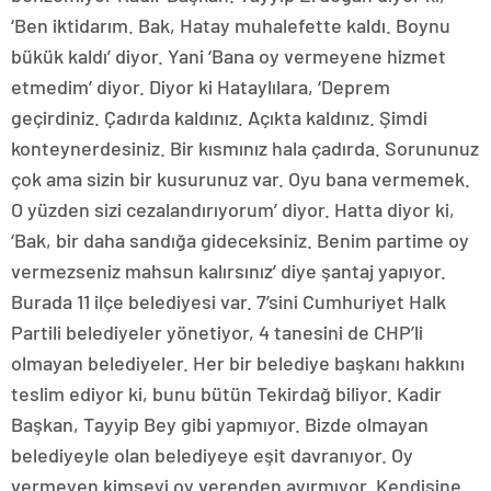
‘Ben iktidarım. Bak, Hatay muhalefette kaldı. Boynu
bükük kaldı’ diyor. Yani ‘Bana oy vermeyene hizmet
etmedim’ diyor. Diyor ki Hataylılara, ‘Deprem
geçirdiniz. Çadırda kaldınız. Açıkta kaldınız. Şimdi
konteynerdesiniz. Bir kısmınız hala çadırda. Sorununuz
çok ama sizin bir kusurunuz var. Oyu bana vermemek.
O yüzden sizi cezalandırıyorum’ diyor. Hatta diyor ki,
‘Bak, bir daha sandığa gideceksiniz. Benim partime oy
vermezseniz mahsun kalırsınız’ diye şantaj yapıyor.
Burada 11 ilçe belediyesi var. 7’sini Cumhuriyet Halk
Partili belediyeler yönetiyor, 4 tanesini de CHP’li
olmayan belediyeler. Her bir belediye başkanı hakkını
teslim ediyor ki, bunu bütün Tekirdağ biliyor. Kadir
Başkan, Tayyip Bey gibi yapmıyor. Bizde olmayan
belediyeyle olan belediyeye eşit davranıyor. Oy
vermeyen kimseyi oy verenden ayırmıyor. Kendisine