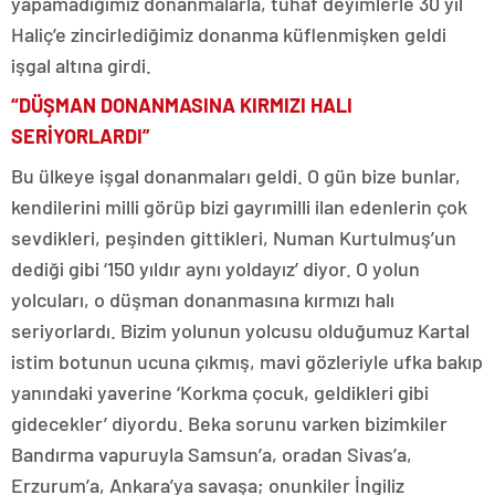
yapamadığımız donanmalarla, tuhaf deyimlerle 30 yıl
Haliç’e zincirlediğimiz donanma küflenmişken geldi
işgal altına girdi.
“DÜŞMAN DONANMASINA KIRMIZI HALI
SERİYORLARDI”
Bu ülkeye işgal donanmaları geldi. O gün bize bunlar,
kendilerini milli görüp bizi gayrımilli ilan edenlerin çok
sevdikleri, peşinden gittikleri, Numan Kurtulmuş’un
dediği gibi ‘150 yıldır aynı yoldayız’ diyor. O yolun
yolcuları, o düşman donanmasına kırmızı halı
seriyorlardı. Bizim yolunun yolcusu olduğumuz Kartal
istim botunun ucuna çıkmış, mavi gözleriyle ufka bakıp
yanındaki yaverine ‘Korkma çocuk, geldikleri gibi
gidecekler’ diyordu. Beka sorunu varken bizimkiler
Bandırma vapuruyla Samsun’a, oradan Sivas’a,
Erzurum’a, Ankara’ya savaşa; onunkiler İngiliz