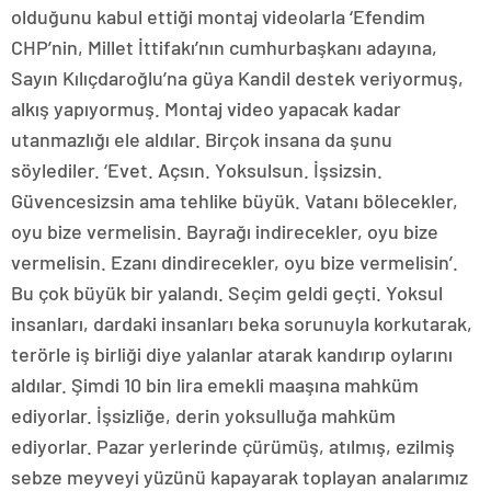
olduğunu kabul ettiği montaj videolarla ‘Efendim
CHP’nin, Millet İttifakı’nın cumhurbaşkanı adayına,
Sayın Kılıçdaroğlu’na güya Kandil destek veriyormuş,
alkış yapıyormuş. Montaj video yapacak kadar
utanmazlığı ele aldılar. Birçok insana da şunu
söylediler. ‘Evet. Açsın. Yoksulsun. İşsizsin.
Güvencesizsin ama tehlike büyük. Vatanı bölecekler,
oyu bize vermelisin. Bayrağı indirecekler, oyu bize
vermelisin. Ezanı dindirecekler, oyu bize vermelisin’.
Bu çok büyük bir yalandı. Seçim geldi geçti. Yoksul
insanları, dardaki insanları beka sorunuyla korkutarak,
terörle iş birliği diye yalanlar atarak kandırıp oylarını
aldılar. Şimdi 10 bin lira emekli maaşına mahküm
ediyorlar. İşsizliğe, derin yoksulluğa mahküm
ediyorlar. Pazar yerlerinde çürümüş, atılmış, ezilmiş
sebze meyveyi yüzünü kapayarak toplayan analarımız