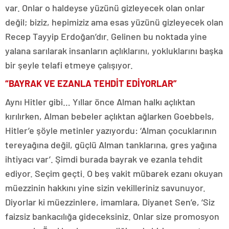
var. Onlar o haldeyse yüzünü gizleyecek olan onlar
değil; biziz, hepimiziz ama esas yüzünü gizleyecek olan
Recep Tayyip Erdoğan’dır. Gelinen bu noktada yine
yalana sarılarak insanların açlıklarını, yokluklarını başka
bir şeyle telafi etmeye çalışıyor.
“BAYRAK VE EZANLA TEHDİT EDİYORLAR”
Aynı Hitler gibi… Yıllar önce Alman halkı açlıktan
kırılırken, Alman bebeler açlıktan ağlarken Goebbels,
Hitler’e şöyle metinler yazıyordu: ‘Alman çocuklarının
tereyağına değil, güçlü Alman tanklarına, gres yağına
ihtiyacı var’. Şimdi burada bayrak ve ezanla tehdit
ediyor. Seçim geçti. O beş vakit mübarek ezanı okuyan
müezzinin hakkını yine sizin vekilleriniz savunuyor.
Diyorlar ki müezzinlere, imamlara, Diyanet Sen’e, ‘Siz
faizsiz bankacılığa gideceksiniz. Onlar size promosyon