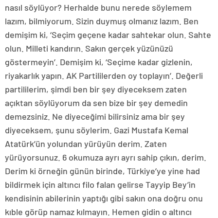
nasıl söylüyor? Herhalde bunu nerede söylemem
lazım, bilmiyorum. Sizin duymuş olmanız lazım. Ben
demişim ki, ‘Seçim geçene kadar sahtekar olun. Sahte
olun. Milleti kandırın. Sakın gerçek yüzünüzü
göstermeyin’. Demişim ki, ‘Seçime kadar gizlenin,
riyakarlık yapın. AK Partililerden oy toplayın’. Değerli
partililerim, şimdi ben bir şey diyeceksem zaten
açıktan söylüyorum da sen bize bir şey demedin
demezsiniz. Ne diyeceğimi bilirsiniz ama bir şey
diyeceksem, şunu söylerim. Gazi Mustafa Kemal
Atatürk’ün yolundan yürüyün derim. Zaten
yürüyorsunuz. 6 okumuza ayrı ayrı sahip çıkın, derim.
Derim ki örneğin günün birinde, Türkiye’ye yine had
bildirmek için altıncı filo falan gelirse Tayyip Bey’in
kendisinin abilerinin yaptığı gibi sakın ona doğru onu
kıble görüp namaz kılmayın. Hemen gidin o altıncı