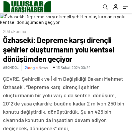
geçiyor
206 okunma
Özhaseki: Depreme karşı dirençli
şehirler oluşturmanın yolu kentsel
dönüşümden geçiyor
13 Şubat 2024 00:24
ABONE OL
News
ÇEVRE, Şehircilik ve İklim Değişikliği Bakanı Mehmet
Özhaseki, “Depreme karşı dirençli şehirler
oluşturmanın bir yolu var; o da kentsel dönüşüm.
2012’de yasa çıkardık; bugüne kadar 2 milyon 250 bin
konutu değiştirdik, dönüştürdük. Şu an 425 bin
civarında konutun da inşaatları devam ediyor;
değişecek, dönüşecek” dedi.