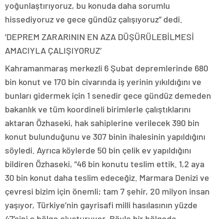
yoğunlaştırıyoruz, bu konuda daha sorumlu
hissediyoruz ve gece gündüz çalışıyoruz” dedi.
‘DEPREM ZARARININ EN AZA DÜŞÜRÜLEBİLMESİ
AMACIYLA ÇALIŞIYORUZ’
Kahramanmaraş merkezli 6 Şubat depremlerinde 680
bin konut ve 170 bin civarında iş yerinin yıkıldığını ve
bunları gidermek için 1 senedir gece gündüz demeden
bakanlık ve tüm koordineli birimlerle çalıştıklarını
aktaran Özhaseki, hak sahiplerine verilecek 390 bin
konut bulunduğunu ve 307 binin ihalesinin yapıldığını
söyledi. Ayrıca köylerde 50 bin çelik ev yapıldığını
bildiren Özhaseki, “46 bin konutu teslim ettik. 1,2 aya
30 bin konut daha teslim edeceğiz. Marmara Denizi ve
çevresi bizim için önemli; tam 7 şehir, 20 milyon insan
yaşıyor, Türkiye’nin gayrisafi milli hasılasının yüzde
47’sini o bölge oluşturuyor. Böyle bir bölgede